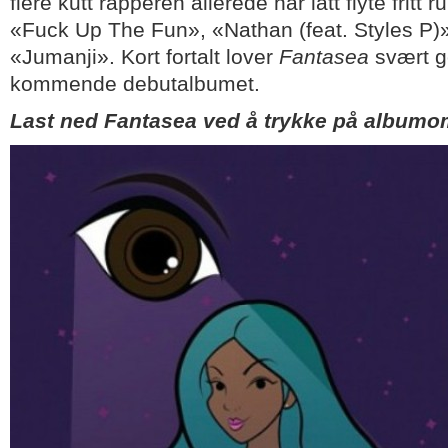
flere kutt rapperen allerede har latt flyte fritt 
«Fuck Up The Fun», «Nathan (feat. Styles P)
«Jumanji». Kort fortalt lover
Fantasea
svært g
kommende debutalbumet.
Last ned Fantasea ved å trykke på albumo