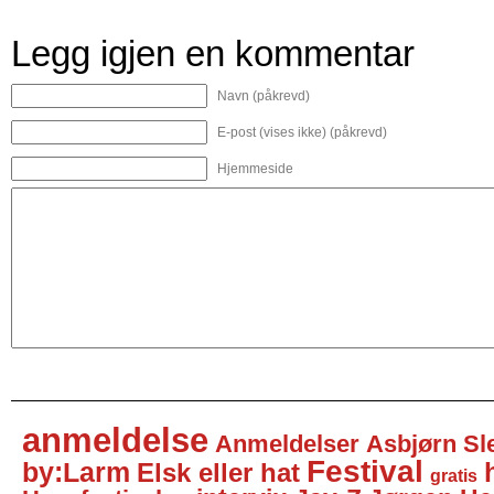
Legg igjen en kommentar
Navn (påkrevd)
E-post (vises ikke) (påkrevd)
Hjemmeside
anmeldelse
Anmeldelser
Asbjørn Sl
Festival
by:Larm
Elsk eller hat
gratis