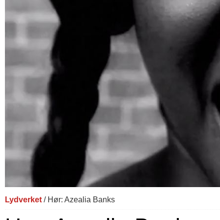
Lydverket
/ Hør: Azealia Banks