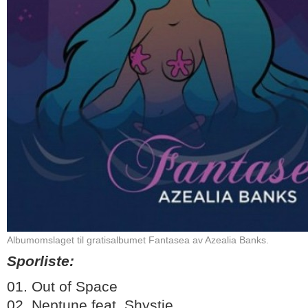
Albumomslaget til gratisalbumet Fantasea av Azealia Banks.
Sporliste:
01. Out of Space
02. Neptune feat. Shystie