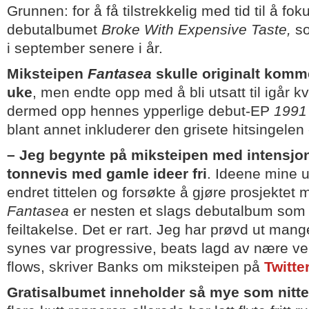
Grunnen: for å få tilstrekkelig med tid til å fo
debutalbumet
Broke With Expensive Taste,
s
i september senere i år.
Miksteipen
Fantasea
skulle originalt komm
uke
, men endte opp med å bli utsatt til igår k
dermed opp hennes ypperlige debut-EP
199
blant annet inkluderer den grisete hitsingelen
– Jeg begynte på miksteipen med intensjo
tonnevis med gamle ideer fri
. Ideene mine u
endret tittelen og forsøkte å gjøre prosjektet m
Fantasea
er nesten et slags debutalbum som b
feiltakelse. Det er rart. Jeg har prøvd ut mang
synes var progressive, beats lagd av nære ven
flows, skriver Banks om miksteipen på
Twitte
Gratisalbumet inneholder så mye som nitt