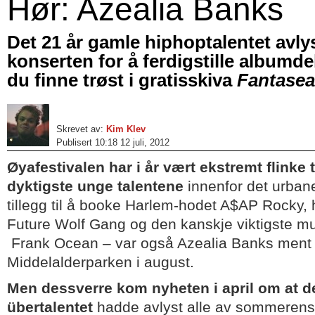
Hør: Azealia Banks
Det 21 år gamle hiphoptalentet avly
konserten for å ferdigstille albumd
du finne trøst i gratisskiva
Fantasea
Skrevet av:
Kim Klev
Publisert 10:18 12 juli, 2012
Øyafestivalen har i år vært ekstremt flinke t
dyktigste unge talentene
innenfor det urbane
tillegg til å booke Harlem-hodet A$AP Rocky, 
Future Wolf Gang og den kanskje viktigste mu
Frank Ocean – var også Azealia Banks ment ti
Middelalderparken i august.
Men dessverre kom nyheten i april om at d
übertalentet
hadde avlyst alle av sommerens 