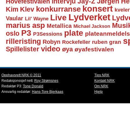
intervju
Jay-Z
Jørgen He
Hovefestivalen
konsert
konkurranse
Kim Klev
kveler
Lydverket
Live
Lydv
Vaular
Lil' Wayne
marius asp
Musi
Metallica
Michael Jackson
P3
plate
oslo
plateanmeldel
P3Sessions
sp
rilleristing
Robyn
Rockefeller
ruben gran
video
Spillelister
øya
øyafestivalen
Opphavsrett NRK © 2011
Tips NRK
Redaksjonssjef nett:
Roy Strømsnes
Kontakt NRK
Redaktør P3:
Tone Donald
Om NRK
Ansvarlig redaktør:
Hans-Tore Bjerkaas
Hjelp