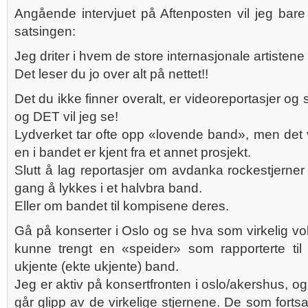
Angående intervjuet på Aftenposten vil jeg bar
satsingen:
Jeg driter i hvem de store internasjonale artistene 
Det leser du jo over alt på nettet!!
Det du ikke finner overalt, er videoreportasjer o
og DET vil jeg se!
Lydverket tar ofte opp «lovende band», men det 
en i bandet er kjent fra et annet prosjekt.
Slutt å lag reportasjer om avdanka rockestjerner
gang å lykkes i et halvbra band.
Eller om bandet til kompisene deres.
Gå på konserter i Oslo og se hva som virkelig vok
kunne trengt en «speider» som rapporterte ti
ukjente (ekte ukjente) band.
Jeg er aktiv på konsertfronten i oslo/akershus, og
går glipp av de virkelige stjernene. De som fortsat