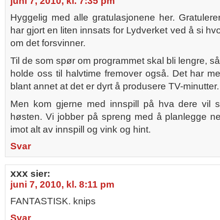
juni 7, 2010, kl. 7:35 pm
Hyggelig med alle gratulasjonene her. Gratulerer
har gjort en liten innsats for Lydverket ved å si h
om det forsvinner.
Til de som spør om programmet skal bli lengre, så
holde oss til halvtime fremover også. Det har m
blant annet at det er dyrt å produsere TV-minutter.
Men kom gjerne med innspill på hva dere vil s
høsten. Vi jobber på spreng med å planlegge ne
imot alt av innspill og vink og hint.
Svar
xxx
sier:
juni 7, 2010, kl. 8:11 pm
FANTASTISK. knips
Svar