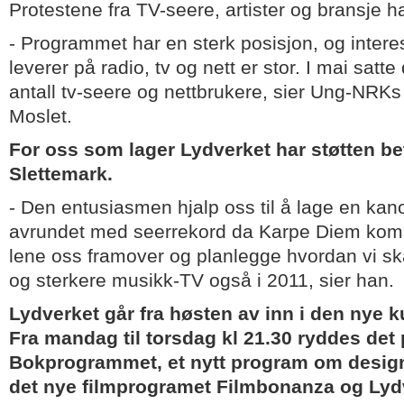
Protestene fra TV-seere, artister og bransje ha
- Programmet har en sterk posisjon, og intere
leverer på radio, tv og nett er stor. I mai satt
antall tv-seere og nettbrukere, sier Ung-NRK
Moslet.
For oss som lager Lydverket har støtten be
Slettemark.
- Den entusiasmen hjalp oss til å lage en k
avrundet med seerrekord da Karpe Diem kom 
lene oss framover og planlegge hvordan vi sk
og sterkere musikk-TV også i 2011, sier han.
Lydverket går fra høsten av inn i den nye k
Fra mandag til torsdag kl 21.30 ryddes det p
Bokprogrammet, et nytt program om design 
det nye filmprogramet Filmbonanza og Lyd