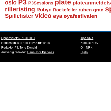
P3
plate
oslo
plateanmeldel
P3Sessions
sp
rilleristing
Robyn
Rockefeller
ruben gran
video
Spillelister
øya
øyafestivalen
Opphavsrett NRK © 2011
Tips NRK
Redaksjonssjef nett:
Roy Strømsnes
Kontakt NRK
Redaktør P3:
Tone Donald
Om NRK
Ansvarlig redaktør:
Hans-Tore Bjerkaas
Hjelp