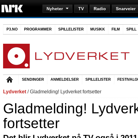
Nyheter
TV
Radio
Snarveier
P3.NO
PROGRAMMER
SPILLELISTER
MUSIKK
FILM
SPILL
SENDINGER
ANMELDELSER
SPILLELISTER
FESTIVALG
Lydverket
/ Gladmelding! Lydverket fortsetter
Gladmelding! Lydver
fortsetter
Det blir Lydverket på TV også i 2011