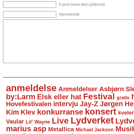
E-post (vises ikke) (påkrevd)
Hjemmeside
anmeldelse
Anmeldelser
Asbjørn Sl
Festival
by:Larm
Elsk eller hat
gratis
intervju
Jay-Z
Jørgen He
Hovefestivalen
konsert
konkurranse
Kim Klev
kveler
Lydverket
Live
Lydv
Vaular
Lil' Wayne
marius asp
Musi
Metallica
Michael Jackson