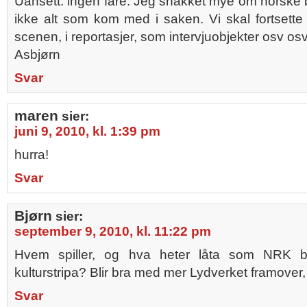
Uansett: ingen fare. Jeg snakket mye om norske
ikke alt som kom med i saken. Vi skal fortsett
scenen, i reportasjer, som intervjuobjekter osv osv
Asbjørn
Svar
maren
sier:
juni 9, 2010, kl. 1:39 pm
hurra!
Svar
Bjørn
sier:
september 9, 2010, kl. 11:22 pm
Hvem spiller, og hva heter låta som NRK br
kulturstripa? Blir bra med mer Lydverket framover,
Svar