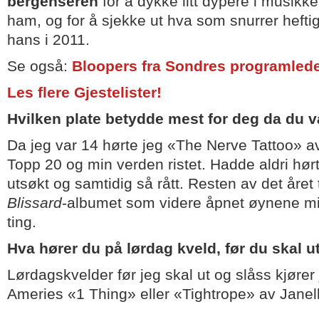
bergenseren
for å dykke litt dypere i musikk
ham, og for å sjekke ut hva som snurrer heftig
hans i 2011.
Se også:
Bloopers fra Sondres programled
Les flere Gjestelister!
Hvilken plate betydde mest for deg da du 
Da jeg var 14 hørte jeg «The Nerve Tattoo» 
Topp 20 og min verden ristet. Hadde aldri hør
utsøkt og samtidig så rått. Resten av det året t
Blissard
-albumet som videre åpnet øynene mi
ting.
Hva hører du på lørdag kveld, før du skal u
Lørdagskvelder før jeg skal ut og slåss kjør
Ameries «1 Thing» eller «Tightrope» av Jane