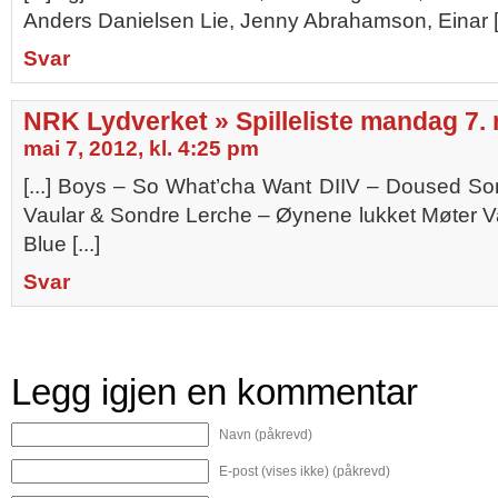
Anders Danielsen Lie, Jenny Abrahamson, Einar [.
Svar
NRK Lydverket » Spilleliste mandag 7.
mai 7, 2012, kl. 4:25 pm
[...] Boys – So What’cha Want DIIV – Doused So
Vaular & Sondre Lerche – Øynene lukket Møter V
Blue [...]
Svar
Legg igjen en kommentar
Navn (påkrevd)
E-post (vises ikke) (påkrevd)