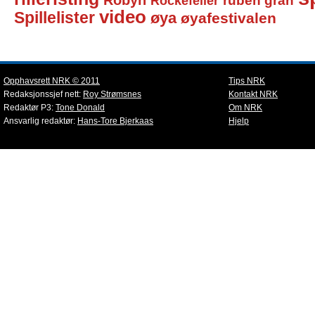
Robyn
Rockefeller
ruben gran
video
Spillelister
øya
øyafestivalen
Opphavsrett NRK © 2011
Tips NRK
Redaksjonssjef nett:
Roy Strømsnes
Kontakt NRK
Redaktør P3:
Tone Donald
Om NRK
Ansvarlig redaktør:
Hans-Tore Bjerkaas
Hjelp