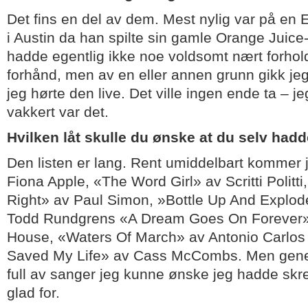
Det fins en del av dem. Mest nylig var på en 
i Austin da han spilte sin gamle Orange Juice
hadde egentlig ikke noe voldsomt nært forhold
forhånd, men av en eller annen grunn gikk jeg 
jeg hørte den live. Det ville ingen ende ta – je
vakkert var det.
Hvilken låt skulle du ønske at du selv had
Den listen er lang. Rent umiddelbart kommer 
Fiona Apple, «The Word Girl» av Scritti Politt
Right» av Paul Simon, »Bottle Up And Explode!
Todd Rundgrens «A Dream Goes On Forever»
House, «Waters Of March» av Antonio Carlos
Saved My Life» av Cass McCombs. Men genere
full av sanger jeg kunne ønske jeg hadde skre
glad for.