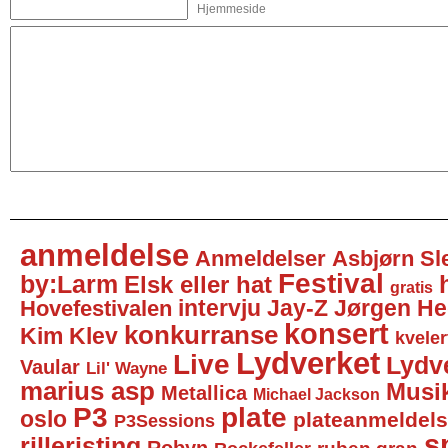
Hjemmeside
anmeldelse
Anmeldelser
Asbjørn Sl
Festival
by:Larm
Elsk eller hat
gratis
intervju
Jay-Z
Jørgen He
Hovefestivalen
konsert
konkurranse
Kim Klev
kveler
Lydverket
Live
Lydv
Vaular
Lil' Wayne
marius asp
Musi
Metallica
Michael Jackson
P3
plate
oslo
plateanmeldel
P3Sessions
sp
rilleristing