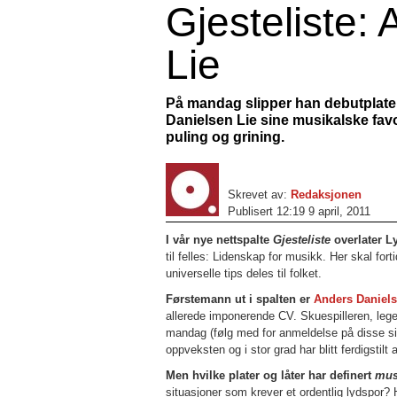
Gjesteliste:
Lie
På mandag slipper han debutplat
Danielsen Lie sine musikalske favor
puling og grining.
Skrevet av:
Redaksjonen
Publisert 12:19 9 april, 2011
I vår nye nettspalte
Gjesteliste
overlater L
til felles: Lidenskap for musikk. Her skal fort
universelle tips deles til folket.
Førstemann ut i spalten er
Anders Daniels
allerede imponerende CV. Skuespilleren, leg
mandag (følg med for anmeldelse på disse si
oppveksten og i stor grad har blitt ferdigstilt
Men hvilke plater og låter har definert
mus
situasjoner som krever et ordentlig lydspor?