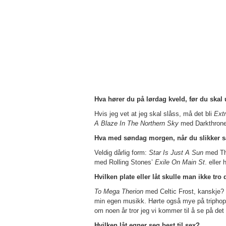
Hva hører du på lørdag kveld, før du skal 
Hvis jeg vet at jeg skal slåss, må det bli
Ext
A Blaze In The Northern Sky
med Darkthrone
Hva med søndag morgen, når du slikker 
Veldig dårlig form:
Star Is Just A Sun
med The
med Rolling Stones’
Exile On Main St
. eller
Hvilken plate eller låt skulle man ikke tro 
To Mega Therion
med Celtic Frost, kanskje? 
min egen musikk. Hørte også mye på triphop o
om noen år tror jeg vi kommer til å se på det 
Hvilken låt egner seg best til sex?