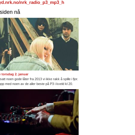
/lyd.nrk.no/nrk_radio_p3_mp3_h
rsiden nå
te torsdag 2. januar
satt noen gode låter fra 2013 vi ikke rakk å spille i fjor.
opp med noen av de aller beste på P3 i kveld kl 20.