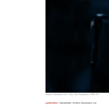
Anders Danielsen Lie. Foto: Kim Erlandsen, NRK P3
Lydverket
/ Gjesteliste: Anders Danielsen Lie