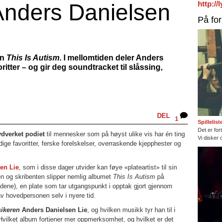
 Anders Danielsen
http:/
På fo
en
This Is Autism
. I mellomtiden deler Anders
itter – og gir deg soundtracket til slåssing,
DEL
1
Spillelis
Det er fort
ydverket podiet
til mennesker som på høyst ulike vis har én ting
Vi disker 
idige favoritter, ferske forelskelser, overraskende kjepphester og
en Lie
, som i disse dager utvider kan føye «plateartist» til sin
en og skribenten slipper nemlig albumet
This Is Autism
på
dene), en plate som tar utgangspunkt i opptak gjort gjennom
 av hovedpersonen selv i nyere tid.
ikeren
Anders Danielsen Lie
, og hvilken musikk tyr han til i
 Hvilket album fortjener mer oppmerksomhet, og hvilket er det