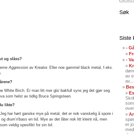
Søk
Siste
- G
Fr
ut og slåss?
- V
K
reme Aggression
av Kreator. Eller noe gammel black metal, f.eks.
dømt
.
av e
av...
sårene?
Bes
 White Birch. Er man litt mer gla’-bakfull syns jeg det gjør seg
Es
 hva som helst av tidlig Bruce Springsteen.
Skri
som 
du likte?
over
Jeg har hørt ganske mye på metal, det er nok vanskelig å spore i
An
spør
g drum’n'bass en tid. Mye av det låter nok litt kleint nå, men
er j
som veldig spesifikt for sin tid.
med 