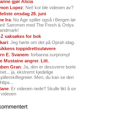
anne gjør Alicia
mon Lopez
: Nei! kor ble videoen av?
leliste onsdag 26. juni
ne Ira
: No Age spiller også i Bergen lør
juni! Sammen med The Fresh & Onlys
Landmark!
-Z saksøkes for bok
kari
: Jeg hørte om det på Oprah idag.
ikkens toppidrettsutøvere
rn E. Svanem
: forbanna surpromp!
e Mustaine angrer. Litt.
ben Gran
: Ja, den er dessverre borte
net... ja, ekstremt kjedelige
spillerskiftegreier. Men, du kan se den
https...
tane
: Er videoen nede? Skulle likt å se
 videoen
kommentert