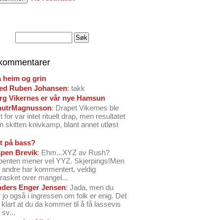
 kommentarer
å heim og grin
ed Ruben Johansen
: takk
arg Vikernes er vår nye Hamsun
nutrMagnusson
: Drapet Vikernes ble
 for var intet rituelt drap, men resultatet
n skitten knivkamp, blant annet utløst
t på bass?
pen Brevik
: Ehm...XYZ av Rush?
benten mener vel YYZ. Skjerpings!Men
andre har kommentert, veldig
rasket over mangel...
ders Enger Jensen
: Jada, men du
 jo også i ingressen om folk er enig. Det
o klart at du da kommer til å få lassevis
sv...