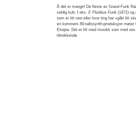
Å det er mange! De fleste av Grand Funk Rai
veldig kult, f.eks.
E Pluribus Funk
(1971) og
som er litt rare eller hvor ting har «gått litt
en kommers 80-tallssynth-produksjon møter Mi
Etiopia. Det er litt med musikk som med sex n
tiltrekkende.