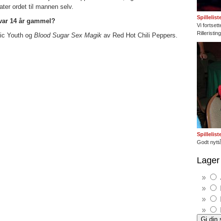
ter ordet til mannen selv.
Spillelis
 var 14 år gammel?
Vi fortset
Rilleristi
ic Youth og
Blood Sugar Sex Magik
av Red Hot Chili Peppers.
Spillelis
Godt nyttå
Lager 