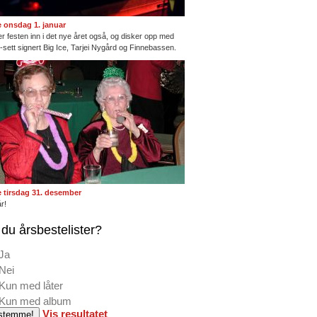
te onsdag 1. januar
ter festen inn i det nye året også, og disker opp med
ng-sett signert Big Ice, Tarjei Nygård og Finnebassen.
te tirsdag 31. desember
r!
du årsbestelister?
Ja
Nei
Kun med låter
Kun med album
Vis resultatet