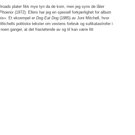
lroads plater fikk mye tyn da de kom, men jeg syns de låter
Phoenix
(1972). Ellers har jeg en spesiell forkjærlighet for album
 skeis». Et eksempel er
Dog Eat Dog
(1985) av Joni Mitchell, hvor
tchells politiske tekster om vestens forbruk og sultkatastrofer i
oen ganger, at det frastøtende av og til kan være litt