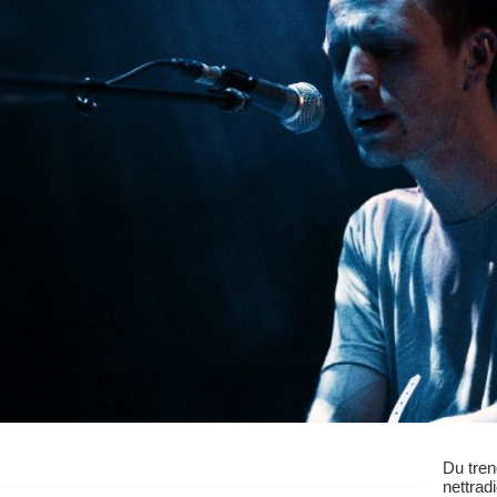
Du tren
nettrad