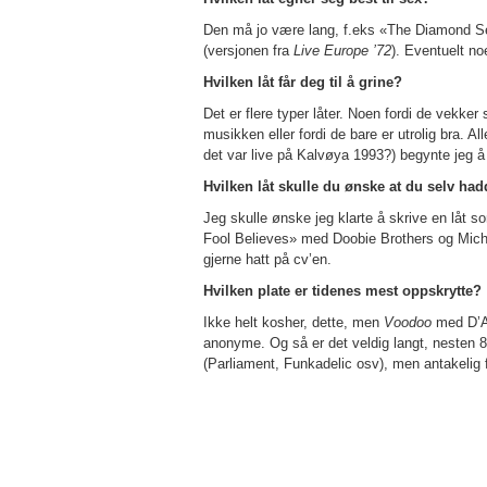
Den må jo være lang, f.eks «The Diamond S
(versjonen fra
Live Europe ’72
). Eventuelt n
Hvilken låt får deg til å grine?
Det er flere typer låter. Noen fordi de vekke
musikken eller fordi de bare er utrolig bra. 
det var live på Kalvøya 1993?) begynte jeg å
Hvilken låt skulle du ønske at du selv had
Jeg skulle ønske jeg klarte å skrive en låt
Fool Believes» med Doobie Brothers og Mic
gjerne hatt på cv’en.
Hvilken plate er tidenes mest oppskrytte?
Ikke helt kosher, dette, men
Voodoo
med D’An
anonyme. Og så er det veldig langt, nesten 8
(Parliament, Funkadelic osv), men antakelig f