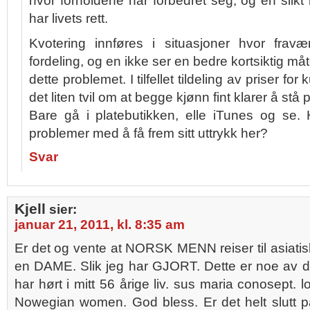
hvor forholdene har forbedret seg, og en slikt
har livets rett.
Kvotering innføres i situasjoner hvor fravære
fordeling, og en ikke ser en bedre kortsiktig må
dette problemet. I tilfellet tildeling av priser for
det liten tvil om at begge kjønn fint klarer å stå
Bare gå i platebutikken, elle iTunes og se. H
problemer med å få frem sitt uttrykk her?
Svar
Kjell
sier:
januar 21, 2011, kl. 8:35 am
Er det og vente at NORSK MENN reiser til asiatisk
en DAME. Slik jeg har GJORT. Dette er noe av 
har hørt i mitt 56 årige liv. sus maria conosept.
Nowegian women. God bless. Er det helt slut