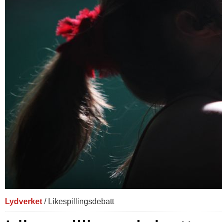
Lydverket
/ Likespillingsdebatt