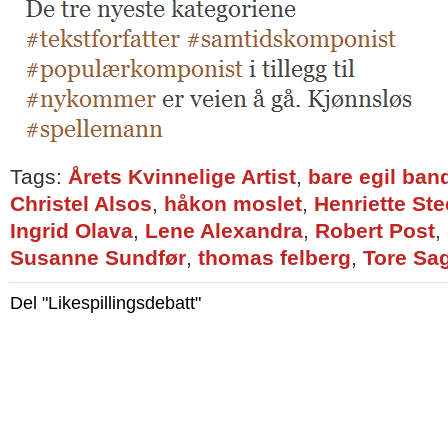
Tags:
Årets Kvinnelige Artist
,
bare egil ban
Christel Alsos
,
håkon moslet
,
Henriette St
Ingrid Olava
,
Lene Alexandra
,
Robert Post
,
Susanne Sundfør
,
thomas felberg
,
Tore Sa
Del "Likespillingsdebatt"