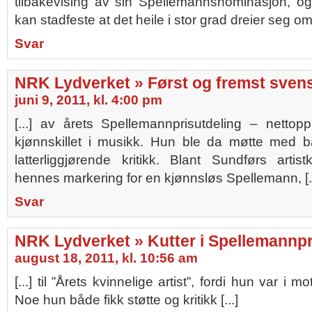
tilbakevising av sin Spellemannsnominasjon, og 
kan stadfeste at det heile i stor grad dreier seg om 
Svar
NRK Lydverket » Først og fremst svens
juni 9, 2011, kl. 4:00 pm
[...] av årets Spellemannprisutdeling – nettop
kjønnskillet i musikk. Hun ble da møtte med 
latterliggjørende kritikk. Blant Sundførs artis
hennes markering for en kjønnsløs Spellemann, [..
Svar
NRK Lydverket » Kutter i Spellemannp
august 18, 2011, kl. 10:56 am
[...] til ”Årets kvinnelige artist”, fordi hun var i m
Noe hun både fikk støtte og kritikk [...]