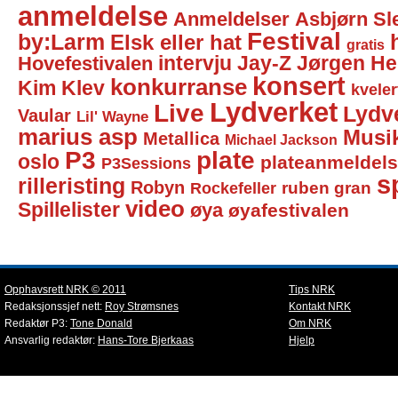
anmeldelse
Anmeldelser
Asbjørn Sl
Festival
by:Larm
Elsk eller hat
gratis
intervju
Jay-Z
Jørgen He
Hovefestivalen
konsert
konkurranse
Kim Klev
kveler
Lydverket
Live
Lydv
Vaular
Lil' Wayne
marius asp
Musi
Metallica
Michael Jackson
P3
plate
oslo
plateanmeldel
P3Sessions
sp
rilleristing
Robyn
Rockefeller
ruben gran
video
Spillelister
øya
øyafestivalen
Opphavsrett NRK © 2011
Tips NRK
Redaksjonssjef nett:
Roy Strømsnes
Kontakt NRK
Redaktør P3:
Tone Donald
Om NRK
Ansvarlig redaktør:
Hans-Tore Bjerkaas
Hjelp