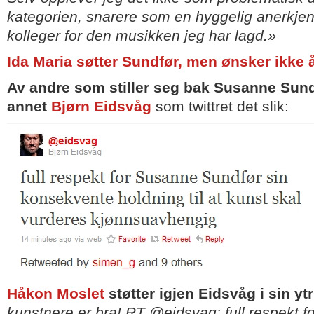
kategorien, snarere som en hyggelig anerkjen
kolleger for den musikken jeg har lagd.»
Ida Maria søtter Sundfør, men ønsker ikke å
Av andre som stiller seg bak Susanne Sund
annet
Bjørn Eidsvåg
som twittret det slik:
Håkon Moslet
støtter igjen Eidsvåg i sin yt
kunstnere er bra! RT @eidsvag: full respekt 