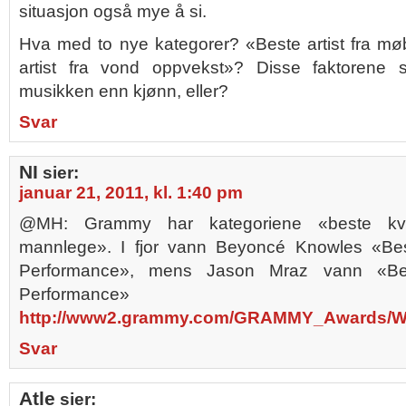
situasjon også mye å si.
Hva med to nye kategorer? «Beste artist fra mø
artist fra vond oppvekst»? Disse faktorene
musikken enn kjønn, eller?
Svar
NI
sier:
januar 21, 2011, kl. 1:40 pm
@MH: Grammy har kategoriene «beste kvi
mannlege». I fjor vann Beyoncé Knowles «Be
Performance», mens Jason Mraz vann «Be
Performance
http://www2.grammy.com/GRAMMY_Awards/Wi
Svar
Atle
sier: