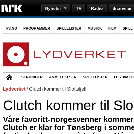
Nyheter
TV
Radio
Snarveier
P3.NO
PROGRAMMER
SPILLELISTER
MUSIKK
FILM
SPILL
SENDINGER
ANMELDELSER
SPILLELISTER
FESTIVALG
Lydverket
/ Clutch kommer til Slottsfjell
Clutch kommer til Slot
Våre favoritt-norgesvenner kommer ti
Clutch er klar for Tønsberg i sommer.