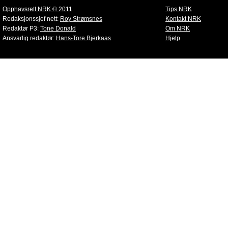
Opphavsrett NRK © 2011
Tips NRK
Redaksjonssjef nett:
Roy Strømsnes
Kontakt NRK
Redaktør P3:
Tone Donald
Om NRK
Ansvarlig redaktør:
Hans-Tore Bjerkaas
Hjelp