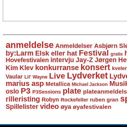
anmeldelse
Anmeldelser
Asbjørn Sl
Festival
by:Larm
Elsk eller hat
gratis
intervju
Jay-Z
Jørgen He
Hovefestivalen
konsert
konkurranse
Kim Klev
kveler
Lydverket
Live
Lydv
Vaular
Lil' Wayne
marius asp
Musi
Metallica
Michael Jackson
P3
plate
oslo
plateanmeldel
P3Sessions
sp
rilleristing
Robyn
Rockefeller
ruben gran
video
Spillelister
øya
øyafestivalen