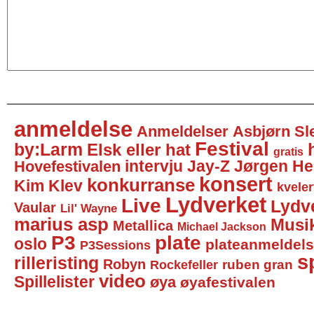
anmeldelse
Anmeldelser
Asbjørn Sl
Festival
by:Larm
Elsk eller hat
gratis
intervju
Jay-Z
Jørgen He
Hovefestivalen
konsert
konkurranse
Kim Klev
kveler
Lydverket
Live
Lydv
Vaular
Lil' Wayne
marius asp
Musi
Metallica
Michael Jackson
P3
plate
oslo
plateanmeldel
P3Sessions
sp
rilleristing
Robyn
Rockefeller
ruben gran
video
Spillelister
øya
øyafestivalen