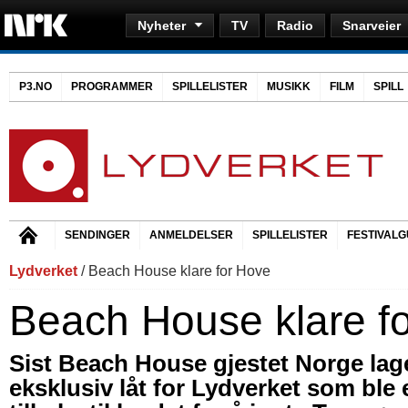
Nyheter
TV
Radio
Snarveier
P3.NO
PROGRAMMER
SPILLELISTER
MUSIKK
FILM
SPILL
SENDINGER
ANMELDELSER
SPILLELISTER
FESTIVALG
Lydverket
/ Beach House klare for Hove
Beach House klare f
Sist Beach House gjestet Norge lag
eksklusiv låt for Lydverket som ble 