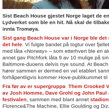
Sist Beach House gjestet Norge laget de en 
Lydverket som ble en hit. Nå skal de tilbake 
innta Tromøya.
Sist gang Beach House var i Norge ble det 
det hele
. Vi fulgte bandet på togtur over fjel
med låta «Norway» – som etterhvert ble en aldri
annet gav Pitchfork låta 9 av 10 mulige på sin
Baltimore-duoens delvis nye sound. At Beac
hører sammen er dermed en vel etablert san
forhåpentligvis kommer Hove-publikummet til
Fra før av er supergruppa Them Crooked V
av Josh Homme, Dave Grohl og John Paul Jo
festivalen
, sammen med blant annet
stadion
Florence&The Machine, Ellie Goulding og Di