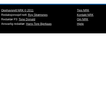
Opphavsrett NRK © 2011
Tips NRK
Redaksjonssjef nett:
Roy Strømsnes
Kontakt NRK
Redaktør P3:
Tone Donald
Om NRK
Ansvarlig redaktør:
Hans-Tore Bjerkaas
Hjelp