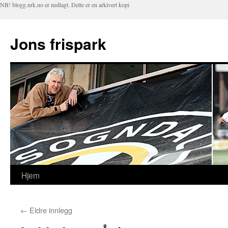
NB! blogg.nrk.no er nedlagt. Dette er en arkivert kopi
Jons frispark
Hjem
Hopp
til
←
Eldre innlegg
innhold