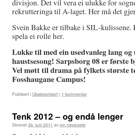
divisjon. Det vil vera ei ulukke for sogn
rekrutteringa til A-laget. Her må det gje
Svein Bakke er tilbake i SIL-kulissene. E
spela ei rolle her.
Lukke til med ein usedvanleg lang og
haustsesong! Sarpsborg 08 er første by
Vel møtt til drama på fylkets største t
Fosshaugane Campus!
Publisert i
Ukategorisert
|
1 kommentar
Tenk 2012 – og endå lenger
Skrevet
26. juni 2011
av
jon navarsete