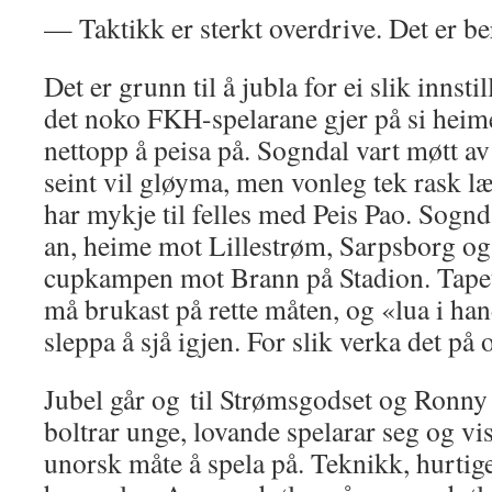
— Taktikk er sterkt overdrive. Det er be
Det er grunn til å jubla for ei slik innstil
det noko FKH-spelarane gjer på si heime
nettopp å peisa på. Sogndal vart møtt a
seint vil gløyma, men vonleg tek rask l
har mykje til felles med Peis Pao. Sognda
an, heime mot Lillestrøm, Sarpsborg o
cupkampen mot Brann på Stadion. Tape
må brukast på rette måten, og «lua i h
sleppa å sjå igjen. For slik verka det på
Jubel går og til Strømsgodset og Ronny 
boltrar unge, lovande spelarar seg og v
unorsk måte å spela på. Teknikk, hurtige