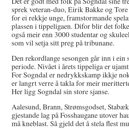
Det er godt med folk på Sogndal sine tre
sprek veteran-duo, Eirik Bakke og Tore
for ei rekkje unge, framstormande spela
plassen i tippeligaen. Difor blir det folk
også meir enn 3000 studentar og skuleel
som vil setja sitt preg på tribunane.
Den rekordlange sesongen går inn i ein 
periode. Nivået i årets tippeliga er ujamt,
For Sogndal er nedrykkskamp ikkje nok
er langrt verre å takla for meir merittert
Her ligg Sogndal sin store sjanse.
Aalesund, Brann, Strømsgodset, Stabæk
gjestande lag på Fosshaugane utover haus
må kneblast. Så gjeld det å stela flest m