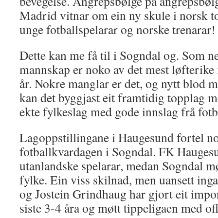
bevegelse. Angrepsbølge på angrepsbølg
Madrid vitnar om ein ny skule i norsk to
unge fotballspelarar og norske trenarar!
Dette kan me få til i Sogndal og. Som ne
mannskap er noko av det mest løfterike
år. Nokre manglar er det, og nytt blod m
kan det byggjast eit framtidig topplag m
ekte fylkeslag med gode innslag frå fotb
Lagoppstillingane i Haugesund fortel 
fotballkvardagen i Sogndal. FK Haugesu
utanlandske spelarar, medan Sogndal møn
fylke. Ein viss skilnad, men uansett ing
og Jostein Grindhaug har gjort eit impo
siste 3-4 åra og møtt tippeligaen med of