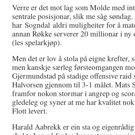
Verre er det mot lag som Molde med inte
sentrale posisjonar, slik me såg søndag.
har Sogndal aldri muligheiter for å matc
annan Røkke serverer 20 millionar i ny 
(les spelarkjøp).
Men det er lov å stola på eigne krefter,
men kanskje særleg førsteomgangen mo
Gjermundstad på stadige offensive raid 
Halvorsen gjennom til 3-1 målet. Mats 
framfor nokon stormar i angrep og scora
gledeleg og syner at me har kvalitet nok
Flott levert.
Harald Aabrekk er ein sta og eigenrådi