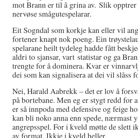
mot Brann er til å grina av. Slik opptrer
nervøse smågutespelarar.
Eit Sogndal som korkje kan eller vil an
fortener knapt nok poeng. Ein trøystel
spelarane heilt tydeleg hadde fått beskje
aldri to sjansar, vart statistar og ga Bran
trengte for å dominera. Kvar er vinnarv
dei som kan signalisera at dei vil slåss 
Nei, Harald Aabrekk – det er lov å forsva
på bortebane. Men eg er stygt redd for 
er så innpoda med defensive og feige hol
kan bli noko anna enn spede, nærmast y
angrepsspel. For i kveld møtte de slett i
av format. Ikkje i kveld heller.