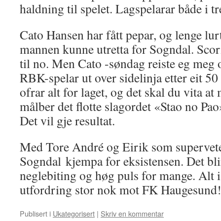
haldning til spelet. Lagspelarar både i 
Cato Hansen har fått pepar, og lenge lu
mannen kunne utretta for Sogndal. Scorin
til no. Men Cato -søndag reiste eg meg o
RBK-spelar ut over sidelinja etter eit 5
ofrar alt for laget, og det skal du vita at
målber det flotte slagordet «Stao no Pa
Det vil gje resultat.
Med Tore André og Eirik som superve
Sogndal kjempa for eksistensen. Det bli
neglebiting og høg puls for mange. Alt i
utfordring stor nok mot FK Haugesund
Publisert i
Ukategorisert
|
Skriv en kommentar