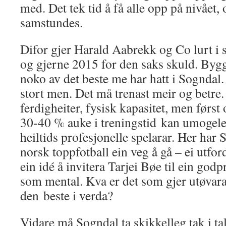
med. Det tek tid å få alle opp på nivået
samstundes.
Difor gjer Harald Aabrekk og Co lurt i s
og gjerne 2015 for den saks skuld. Byg
noko av det beste me har hatt i Sogndal.
stort men. Det må trenast meir og betre.
ferdigheiter, fysisk kapasitet, men først 
30-40 % auke i treningstid kan umogele
heiltids profesjonelle spelarar. Her har
norsk toppfotball ein veg å gå – ei utfor
ein idé å invitera Tarjei Bøe til ein godp
som mental. Kva er det som gjer utøvara
den beste i verda?
Vidare må Sogndal ta skikkelleg tak i ta