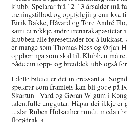
klubb. Spelarar frå 12-13 årsalder må få 
treningstilbod og oppfølgjing enn kva til
Eirik Bakke, Håvard og Tore André Flo,
samt ei rekkje andre trenarakapasitetar 
klubben alle føresetnader for å lukkast.
er mange som Thomas Ness og Ørjan Ho
opplæringa som skal til. Klubben må rett
både ein topp- og breiddeklubb også for
I dette biletet er det interessant at Sognd
spelarar som framleis kan bli gode på 
Skartun i Vard og Gøran Wigum i Kongs
talentfulle unggutar. Håpar dei ikkje er
tuslar Ruben Holsæther rundt, medan b
florødrakta.