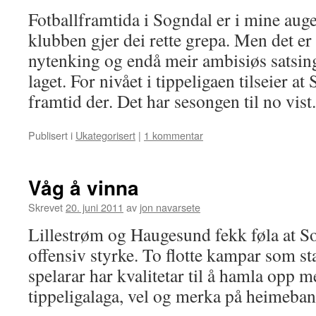
Fotballframtida i Sogndal er i mine auge
klubben gjer dei rette grepa. Men det er 
nytenking og endå meir ambisiøs satsing.
laget. For nivået i tippeligaen tilseier a
framtid der. Det har sesongen til no vist.
Publisert i
Ukategorisert
|
1 kommentar
Våg å vinna
Skrevet
20. juni 2011
av
jon navarsete
Lillestrøm og Haugesund fekk føla at S
offensiv styrke. To flotte kampar som sta
spelarar har kvalitetar til å hamla opp me
tippeligalaga, vel og merka på heimeban