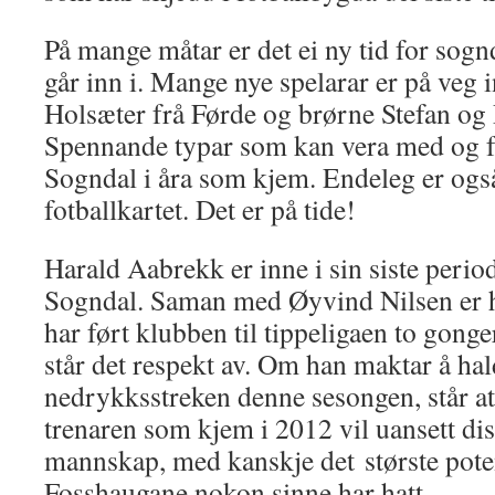
På mange måtar er det ei ny tid for sog
går inn i. Mange nye spelarar er på veg i
Holsæter frå Førde og brørne Stefan og 
Spennande typar som kan vera med og f
Sogndal i åra som kjem. Endeleg er og
fotballkartet. Det er på tide!
Harald Aabrekk er inne i sin siste perio
Sogndal. Saman med Øyvind Nilsen er 
har ført klubben til tippeligaen to gonge
står det respekt av. Om han maktar å hal
nedrykksstreken denne sesongen, står att
trenaren som kjem i 2012 vil uansett di
mannskap, med kanskje det største poten
Fosshaugane nokon sinne har hatt.