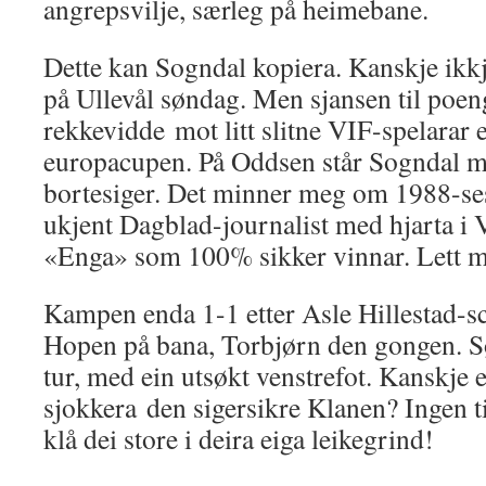
angrepsvilje, særleg på heimebane.
Dette kan Sogndal kopiera. Kanskje ikkj
på Ullevål søndag. Men sjansen til poen
rekkevidde mot litt slitne VIF-spelarar et
europacupen. På Oddsen står Sogndal m
bortesiger. Det minner meg om 1988-se
ukjent Dagblad-journalist med hjarta i 
«Enga» som 100% sikker vinnar. Lett m
Kampen enda 1-1 etter Asle Hillestad-sc
Hopen på bana, Torbjørn den gongen. Sø
tur, med ein utsøkt venstrefot. Kanskje er
sjokkera den sigersikre Klanen? Ingen t
klå dei store i deira eiga leikegrind!