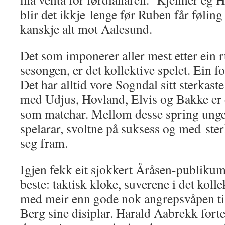
blir det ikkje lenge før Ruben får føling
kanskje alt mot Aalesund.
Det som imponerer aller mest etter ein ru
sesongen, er det kollektive spelet. Ein for
Det har alltid vore Sogndal sitt sterkast
med Udjus, Hovland, Elvis og Bakke er 
som matchar. Mellom desse spring ung
spelarar, svoltne på suksess og med ste
seg fram.
Igjen fekk eit sjokkert Åråsen-publikum 
beste: taktisk kloke, suverene i det kolle
med meir enn gode nok angrepsvåpen ti
Berg sine disiplar. Harald Aabrekk forte