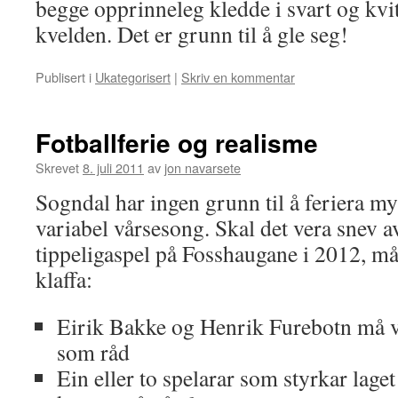
begge opprinneleg kledde i svart og kvitt
kvelden. Det er grunn til å gle seg!
Publisert i
Ukategorisert
|
Skriv en kommentar
Fotballferie og realisme
Skrevet
8. juli 2011
av
jon navarsete
Sogndal har ingen grunn til å feriera myk
variabel vårsesong. Skal det vera snev a
tippeligaspel på Fosshaugane i 2012, m
klaffa:
Eirik Bakke og Henrik Furebotn må ve
som råd
Ein eller to spelarar som styrkar laget