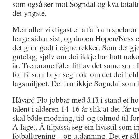
som også ser mot Sogndal og kva totalti
dei yngste.
Men aller viktigast er å få fram spelarar
lenge sidan sist, og duoen Hopen/Ness er
det gror godt i eigne rekker. Som det gje
gutelag, sjølv om dei ikkje har hatt nok
år. Trenarane føler litt av det same som
for få som bryr seg nok om det dei held
lagsmiljøet. Det har ikkje Sogndal som k
Håvard Flo jobbar med å få i stand ei ho
talent i alderen 14-16 år slik at dei får 
skal både modning, tid og tolmod til fo
A-laget. Å tilpassa seg ein livsstil som
fotballtrening – og utdanning. Det er såle