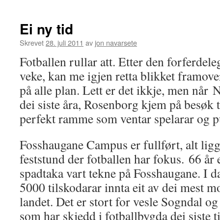
Ei ny tid
Skrevet
28. juli 2011
av
jon navarsete
Fotballen rullar att. Etter den forferdele
veke, kan me igjen retta blikket framover
på alle plan. Lett er det ikkje, men når 
dei siste åra, Rosenborg kjem på besøk ti
perfekt ramme som ventar spelarar og 
Fosshaugane Campus er fullført, alt ligg t
feststund der fotballen har fokus. 66 år e
spadtaka vart tekne på Fosshaugane. I d
5000 tilskodarar innta eit av dei mest m
landet. Det er stort for vesle Sogndal o
som har skjedd i fotballbygda dei siste ti