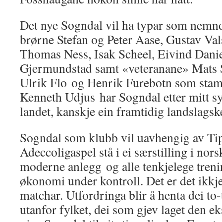
Det nye Sogndal vil ha typar som nemn
brørne Stefan og Peter Aase, Gustav Va
Thomas Ness, Isak Scheel, Eivind Dani
Gjermundstad samt «veteranane» Mats S
Ulrik Flo og Henrik Furebotn som stam
Kenneth Udjus har Sogndal etter mitt syn
landet, kanskje ein framtidig landslagsk
Sogndal som klubb vil uavhengig av Tip
Adeccoligaspel stå i ei særstilling i nors
moderne anlegg og alle tenkjelege trenin
økonomi under kontroll. Det er det ikk
matchar. Utfordringa blir å henta dei to
utanfor fylket, dei som gjev laget den e