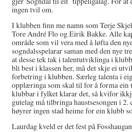
gjer Sogndal til eit tippeligalag. For at d
ingen tvil om.
I klubben finn me namn som Terje Skjel
Tore André Flo og Eirik Bakke. Alle kap
område som vil vera med å løfta den ny
sogndalsspelarar saman med den nye tren
at desse tek tak i talentutviklinga i klu
bli best i klassen her, må det skje ei utv
forbetring i klubben. Særleg talenta i e
opplæringa som skal til for å forma ein
klubbar i fylket klarar det, så kvifor ik
gutelag må tilbringa haustsesongen i 2. d
høyrer ingen stad heime for ein klubb 
Laurdag kveld er det fest på Fosshauga