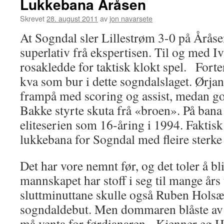
Lukkebana Åråsen
Skrevet
28. august 2011
av
jon navarsete
At Sogndal sler Lillestrøm 3-0 på Årås
superlativ frå ekspertisen. Til og med I
rosakledde for taktisk klokt spel. Forte
kva som bur i dette sogndalslaget. Ørja
frampå med scoring og assist, medan g
Bakke styrte skuta frå «broen». På bana
eliteserien som 16-åring i 1994. Faktisk
lukkebana for Sogndal med fleire sterke 
Det har vore nemnt før, og det toler å bl
mannskapet har stoff i seg til mange års 
sluttminuttane skulle også Ruben Holsæt
sogndaldebut. Men dommaren blåste av li
må venta for førdianaren. Kjenner eg Ha