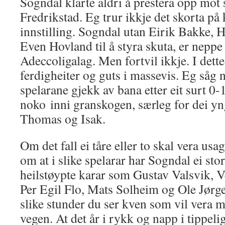
Sogndal klarte aldri å prestera opp mot 
Fredrikstad. Eg trur ikkje det skorta på k
innstilling. Sogndal utan Eirik Bakke, 
Even Hovland til å styra skuta, er neppe
Adeccoligalag. Men fortvil ikkje. I dett
ferdigheiter og guts i massevis. Eg såg 
spelarane gjekk av bana etter eit surt 0-1
noko inni granskogen, særleg for dei y
Thomas og Isak.
Om det fall ei tåre eller to skal vera us
om at i slike spelarar har Sogndal ei s
heilstøypte karar som Gustav Valsvik, 
Per Egil Flo, Mats Solheim og Ole Jørge
slike stunder du ser kven som vil vera 
vegen. At det år i rykk og napp i tippel