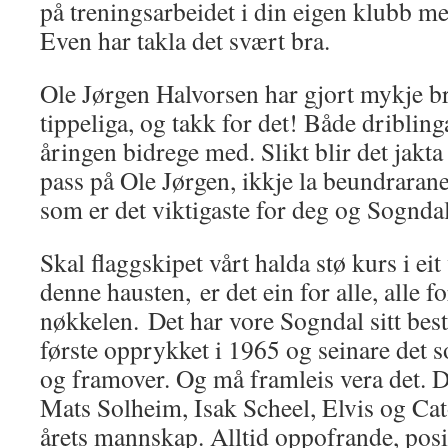
på treningsarbeidet i din eigen klubb m
Even har takla det svært bra.
Ole Jørgen Halvorsen har gjort mykje br
tippeliga, og takk for det! Både driblin
åringen bidrege med. Slikt blir det jakta
pass på Ole Jørgen, ikkje la beundrarane
som er det viktigaste for deg og Sognd
Skal flaggskipet vårt halda stø kurs i ei
denne hausten, er det ein for alle, alle f
nøkkelen. Det har vore Sogndal sitt beste
første opprykket i 1965 og seinare det 
og framover. Og må framleis vera det. D
Mats Solheim, Isak Scheel, Elvis og Cat
årets mannskap. Alltid oppofrande, posi