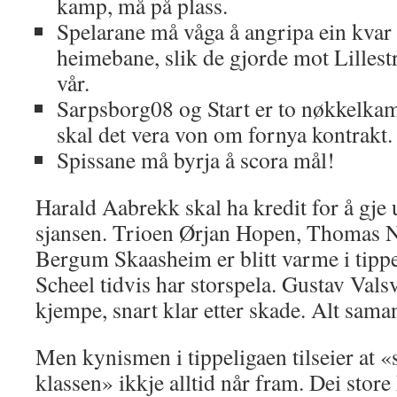
kamp, må på plass.
Spelarane må våga å angripa ein kvar
heimebane, slik de gjorde mot Lilles
vår.
Sarpsborg08 og Start er to nøkkelka
skal det vera von om fornya kontrakt.
Spissane må byrja å scora mål!
Harald Aabrekk skal ha kredit for å gje 
sjansen. Trioen Ørjan Hopen, Thomas Ne
Bergum Skaasheim er blitt varme i tipp
Scheel tidvis har storspela. Gustav Vals
kjempe, snart klar etter skade. Alt sama
Men kynismen i tippeligaen tilseier at «s
klassen» ikkje alltid når fram. Dei stor