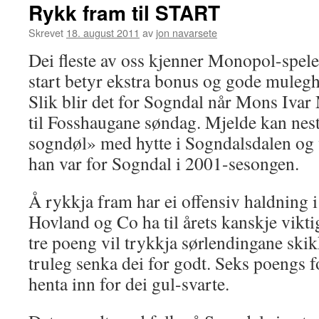
Rykk fram til START
Skrevet
18. august 2011
av
jon navarsete
Dei fleste av oss kjenner Monopol-spelet
start betyr ekstra bonus og gode mulegh
Slik blir det for Sogndal når Mons Ivar 
til Fosshaugane søndag. Mjelde kan nes
sogndøl» med hytte i Sogndalsdalen og 
han var for Sogndal i 2001-sesongen.
Å rykkja fram har ei offensiv haldning 
Hovland og Co ha til årets kanskje vikt
tre poeng vil trykkja sørlendingane ski
truleg senka dei for godt. Seks poengs f
henta inn for dei gul-svarte.