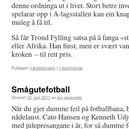
denne ordninga ut i livet. Stort betre inv
spelarar opp i A-lagsstallen kan ein knap
muleg å få til.
Så får Trond Fylling satsa på å fanga «s
eller Afrika. Han finst, men er svært van
kroken – til rett pris.
Publisert i
Ukategorisert
|
1 kommentar
Smågutefotball
Skrevet
10. juni 2011
av
jon navarsete
Når du gjer dumme feil på fotballbana, bl
nådelaust. Cato Hansen og Kenneth Udjus
med julepresangane i år, for så dumme fe