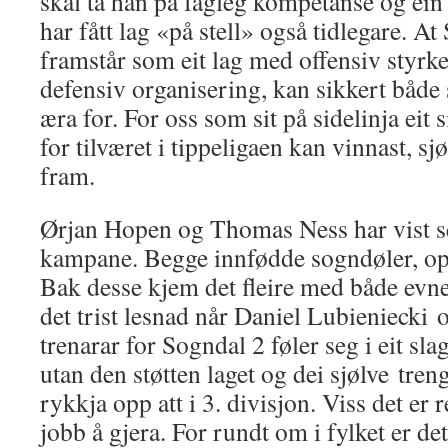
skal ta han på fagleg kompetanse og ein
har fått lag «på stell» også tidlegare. At
framstår som eit lag med offensiv styrke i
defensiv organisering, kan sikkert både 
æra for. For oss som sit på sidelinja eit
for tilværet i tippeligaen kan vinnast, sj
fram.
Ørjan Hopen og Thomas Ness har vist se
kampane. Begge innfødde sogndøler, opp
Bak desse kjem det fleire med både evne,
det trist lesnad når Daniel Lubieniecki
trenarar for Sogndal 2 føler seg i eit s
utan den støtten laget og dei sjølve treng
rykkja opp att i 3. divisjon. Viss det er 
jobb å gjera. For rundt om i fylket er det