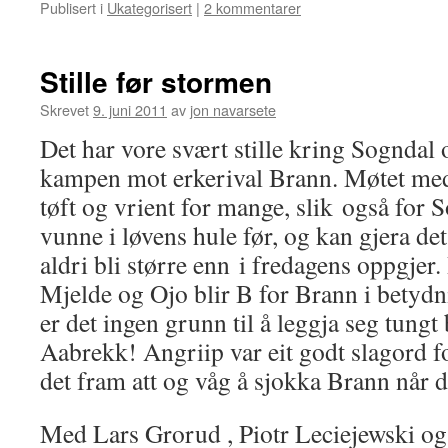
Publisert i
Ukategorisert
|
2 kommentarer
Stille før stormen
Skrevet
9. juni 2011
av
jon navarsete
Det har vore svært stille kring Sogndal 
kampen mot erkerival Brann. Møtet med
tøft og vrient for mange, slik også for 
vunne i løvens hule før, og kan gjera det
aldri bli større enn i fredagens oppgjer
Mjelde og Ojo blir B for Brann i betydn
er det ingen grunn til å leggja seg tungt
Aabrekk! Angriip var eit godt slagord fo
det fram att og våg å sjokka Brann når d
Med Lars Grorud , Piotr Leciejewski og