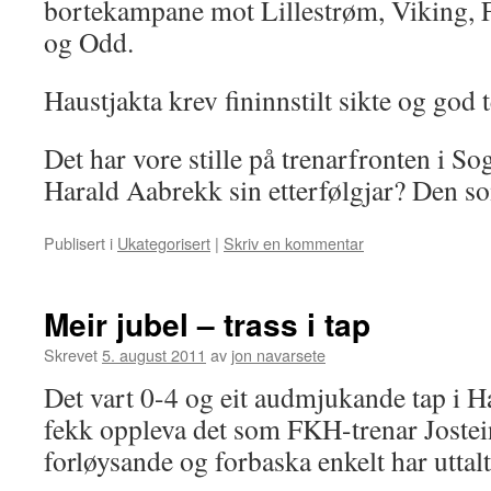
bortekampane mot Lillestrøm, Viking, 
og Odd.
Haustjakta krev fininnstilt sikte og god t
Det har vore stille på trenarfronten i So
Harald Aabrekk sin etterfølgjar? Den so
Publisert i
Ukategorisert
|
Skriv en kommentar
Meir jubel – trass i tap
Skrevet
5. august 2011
av
jon navarsete
Det vart 0-4 og eit audmjukande tap i 
fekk oppleva det som FKH-trenar Joste
forløysande og forbaska enkelt har uttalt