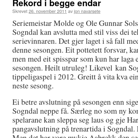
Rekord i begge endar
Skrevet
26. november 2011
av
jon navarsete
Seriemeistar Molde og Ole Gunnar Sols
Sogndal kan avslutta med stil viss dei te
serievinnaren. Det gjer laget i så fall me
denne sesongen. Eit pottetett forsvar, ka
men med eit spisspar som kun har laga e
sesongen. Heilt utruleg! Likevel kan Sog
tippeligaspel i 2012. Greitt å vita kva ein
neste sesong.
Ei betre avslutning på sesongen enn si
Sogndal neppe få. Særleg no som ny kon
spelarane kan sleppa seg laus og gje Ha
pangavslutning på trenartida i Sogndal. 
Men det har vore mykje Aabrekk den sei