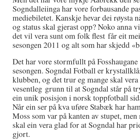
Sogndalleiinga har vore forbausande pas
mediebiletet. Kanskje hevar dei røysta
og status skal gjerast opp? Noko anna vi
det vil vera sunt om folk flest får eit me
sesongen 2011 og alt som har skjedd «b
Det har vore stormfullt på Fosshaugane 
sesongen. Sogndal Fotball er krystallkl
klubben, og det trur eg mange skal vera g
vesentleg grunn til at Sogndal står på t
ein unik posisjon i norsk toppfotball si
Når ein ser på kva uføre Stabæk har ham
Moss som var på kanten av stupet, men r
skal ein vera glad for at Sogndal har pri
gjort.