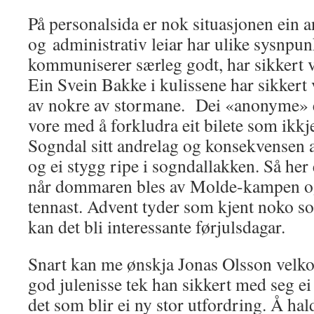
På personalsida er nok situasjonen ein a
og administrativ leiar har ulike sysnpun
kommuniserer særleg godt, har sikkert vor
Ein Svein Bakke i kulissene har sikkert 
av nokre av stormane. Dei «anonyme» 
vore med å forkludra eit bilete som ikkje
Sogndal sitt andrelag og konsekvensen av
og ei stygg ripe i sogndallakken. Så her 
når dommaren bles av Molde-kampen og
tennast. Advent tyder som kjent noko s
kan det bli interessante førjulsdagar.
Snart kan me ønskja Jonas Olsson velk
god julenisse tek han sikkert med seg ei f
det som blir ei ny stor utfordring. Å ha