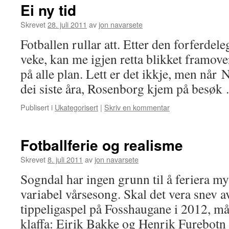
Ei ny tid
Skrevet
28. juli 2011
av
jon navarsete
Fotballen rullar att. Etter den forferdele
veke, kan me igjen retta blikket framover
på alle plan. Lett er det ikkje, men når 
dei siste åra, Rosenborg kjem på besø
Publisert i
Ukategorisert
|
Skriv en kommentar
Fotballferie og realisme
Skrevet
8. juli 2011
av
jon navarsete
Sogndal har ingen grunn til å feriera myk
variabel vårsesong. Skal det vera snev a
tippeligaspel på Fosshaugane i 2012, m
klaffa: Eirik Bakke og Henrik Furebotn