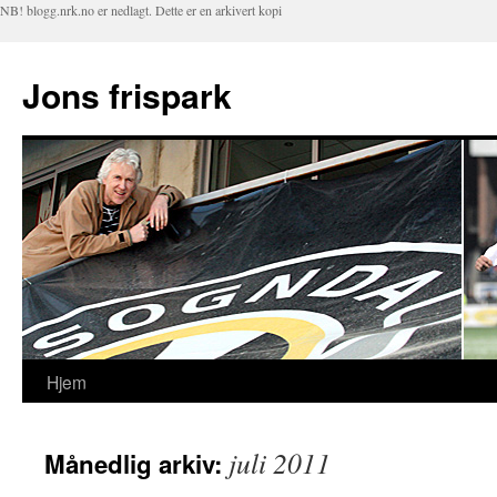
NB! blogg.nrk.no er nedlagt. Dette er en arkivert kopi
Jons frispark
Hjem
Hopp
til
juli 2011
Månedlig arkiv:
innhold