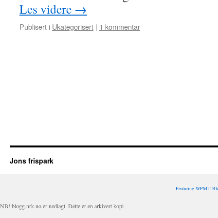
Les videre
→
Publisert i
Ukategorisert
|
1 kommentar
Jons frispark
Featuring WPMU Blo
NB! blogg.nrk.no er nedlagt. Dette er en arkivert kopi