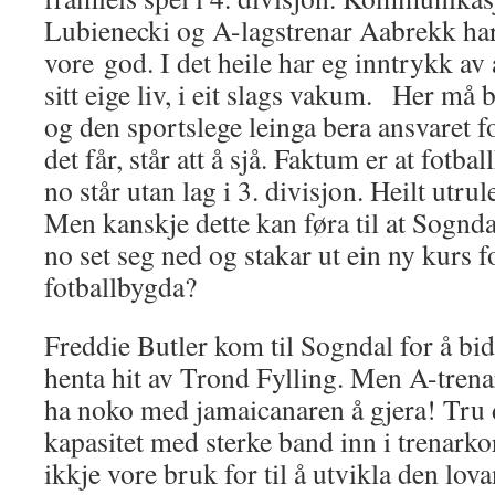
Lubienecki og A-lagstrenar Aabrekk har
vore god. I det heile har eg inntrykk av
sitt eige liv, i eit slags vakum. Her må
og den sportslege leinga bera ansvaret f
det får, står att å sjå. Faktum er at fot
no står utan lag i 3. divisjon. Heilt utrul
Men kanskje dette kan føra til at Sognd
no set seg ned og stakar ut ein ny kurs fo
fotballbygda?
Freddie Butler kom til Sogndal for å bid
henta hit av Trond Fylling. Men A-trena
ha noko med jamaicanaren å gjera! Tru de
kapasitet med sterke band inn i trenarko
ikkje vore bruk for til å utvikla den lo