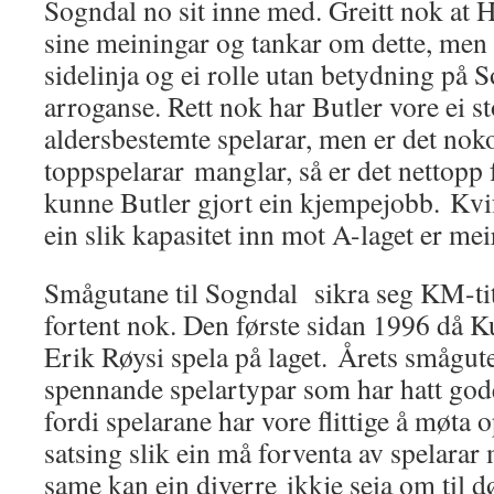
Sogndal no sit inne med. Greitt nok at 
sine meiningar og tankar om dette, men 
sidelinja og ei rolle utan betydning på S
arroganse. Rett nok har Butler vore ei st
aldersbestemte spelarar, men er det nok
toppspelarar manglar, så er det nettopp 
kunne Butler gjort ein kjempejobb. Kvif
ein slik kapasitet inn mot A-laget er meir
Smågutane til Sogndal sikra seg KM-tit
fortent nok. Den første sidan 1996 då 
Erik Røysi spela på laget. Årets smågute
spennande spelartypar som har hatt god
fordi spelarane har vore flittige å møta op
satsing slik ein må forventa av spelarar
same kan ein diverre ikkje seia om til 