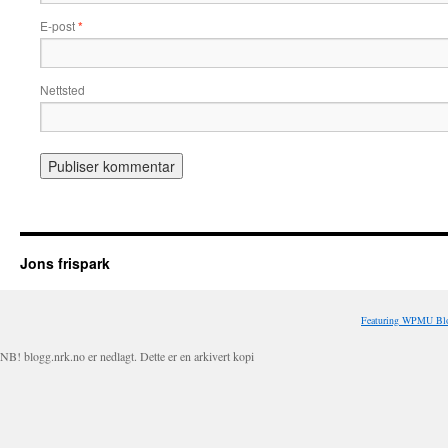
E-post
*
Nettsted
Jons frispark
Featuring WPMU Blo
NB! blogg.nrk.no er nedlagt. Dette er en arkivert kopi