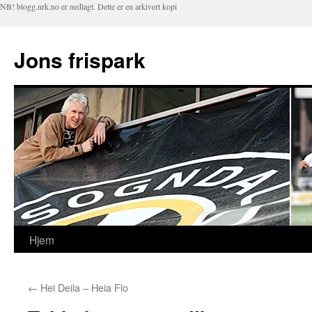
NB! blogg.nrk.no er nedlagt. Dette er en arkivert kopi
Jons frispark
Hjem
Hopp
til
←
Hei Deila – Heia Flo
innhold