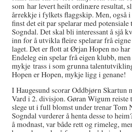
som har levert heilt ordinære resultat, sl
årrekkje i fylkets flaggskip. Men, også 
finst det eit par spelarar med potensiale 
Sogndal. Det skal bli interessant å sjå k
inn for å utvikla fleire spelarar frå eign
laget. Det er flott at Ørjan Hopen no har 
Endeleg ein spelar frå eigen klubb, men 
mykje trass i som grunna talentutviklin
Hopen er Hopen, mykje ligg i genane!
I Haugesund scorar Oddbjørn Skartun må
Vard i 2. divisjon. Gøran Wigum reiste 
slege ut i full blomst under trenar Tom 
Sogndal vurderer å henta desse to heim? 
å modnast, var både rett og rimeleg, me