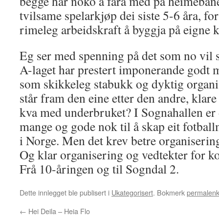
begge har noko å fara med på heimebane
tvilsame spelarkjøp dei siste 5-6 åra, fors
rimeleg arbeidskraft å byggja på eigne k
Eg ser med spenning på det som no vil s
A-laget har prestert imponerande godt
som skikkeleg stabukk og dyktig organi
står fram den eine etter den andre, klare
kva med underbruket? I Sognahallen er d
mange og gode nok til å skap eit fotball
i Norge. Men det krev betre organisering
Og klar organisering og vedtekter for kor
Frå 10-åringen og til Sogndal 2.
Dette innlegget ble publisert i
Ukategorisert
. Bokmerk
permalen
←
Hei Deila – Heia Flo