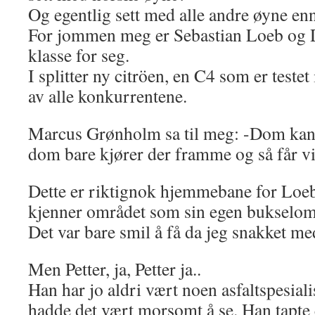
Og egentlig sett med alle andre øyne en
For jommen meg er Sebastian Loeb og D
klasse for seg.
I splitter ny citröen, en C4 som er testet i
av alle konkurrentene.
Marcus Grønholm sa til meg: -Dom kan
dom bare kjører der framme og så får vi
Dette er riktignok hjemmebane for Loe
kjenner området som sin egen bukselo
Det var bare smil å få da jeg snakket med
Men Petter, ja, Petter ja..
Han har jo aldri vært noen asfaltspesialis
hadde det vært morsomt å se. Han tapte e