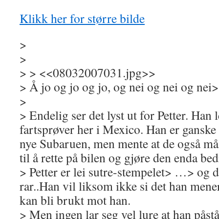
Klikk her for større bilde
>
>
> > <<08032007031.jpg>>
> Å jo og jo og jo, og nei og nei og nei
>
> Endelig ser det lyst ut for Petter. Han l
fartsprøver her i Mexico. Han er gansk
nye Subaruen, men mente at de også må 
til å rette på bilen og gjøre den enda bed
> Petter er lei sutre-stempelet> …> og d
rar..Han vil liksom ikke si det han mener
kan bli brukt mot han.
> Men ingen lar seg vel lure at han påst