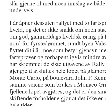
slår gjerne til med noen innslag av både
underveis.
I år åpner dessuten rallyet med to fartsp
kveld, og det er ikke snakk om noen sta
om god, gammeldags kveldskjøring på f
nord for fyrstedømmet, rundt byen Valen
flyttet dit i år, noe som betyr gjensyn me
fartsprøver og forhåpentligvis mindre a
har skjemmet de siste utgavene av Rally
gjengjeld avsluttes hele løpet på glamorø
Monte Carlo, på boulevard John F. Kenn
samme veiene som brukes i Monaco Gran
fjellene løpet avgjøres, og det er den s
skiftende forholdene gjør at det ikke er 
hele tiden.