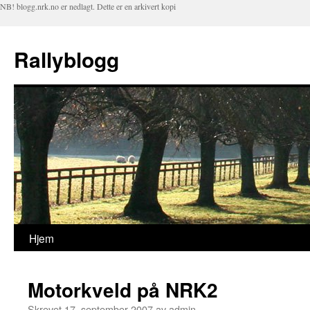
NB! blogg.nrk.no er nedlagt. Dette er en arkivert kopi
Rallyblogg
Hjem
Hopp
til
Motorkveld på NRK2
innhold
Skrevet
17. september 2007
av
admin