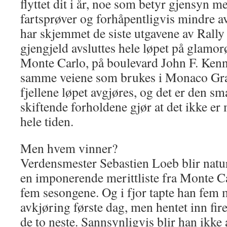
flyttet dit i år, noe som betyr gjensyn me
fartsprøver og forhåpentligvis mindre a
har skjemmet de siste utgavene av Rally
gjengjeld avsluttes hele løpet på glamorø
Monte Carlo, på boulevard John F. Kenn
samme veiene som brukes i Monaco Gran
fjellene løpet avgjøres, og det er den s
skiftende forholdene gjør at det ikke er 
hele tiden.
Men hvem vinner?
Verdensmester Sebastien Loeb blir natur
en imponerende merittliste fra Monte Ca
fem sesongene. Og i fjor tapte han fem m
avkjøring første dag, men hentet inn f
de to neste. Sannsynligvis blir han ikke