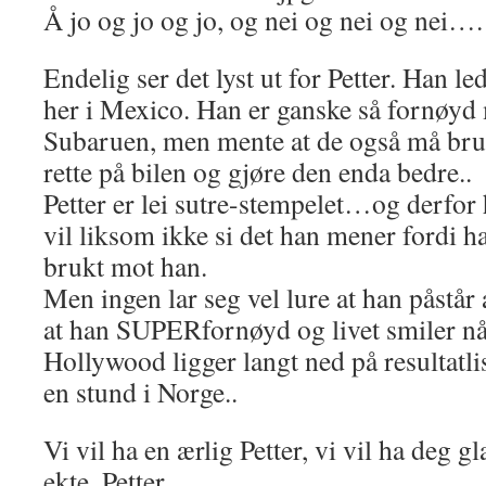
Å jo og jo og jo, og nei og nei og nei….
Endelig ser det lyst ut for Petter. Han led
her i Mexico. Han er ganske så fornøyd
Subaruen, men mente at de også må bruke
rette på bilen og gjøre den enda bedre..
Petter er lei sutre-stempelet…og derfor h
vil liksom ikke si det han mener fordi ha
brukt mot han.
Men ingen lar seg vel lure at han påstår
at han SUPERfornøyd og livet smiler når
Hollywood ligger langt ned på resultatl
en stund i Norge..
Vi vil ha en ærlig Petter, vi vil ha deg gla
ekte, Petter…