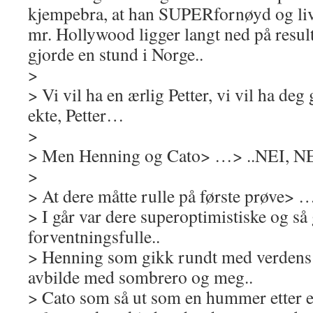
kjempebra, at han SUPERfornøyd og livet
mr. Hollywood ligger langt ned på resul
gjorde en stund i Norge..
>
> Vi vil ha en ærlig Petter, vi vil ha deg 
ekte, Petter…
>
> Men Henning og Cato> …> ..NEI, N
>
> At dere måtte rulle på første prøve> 
> I går var dere superoptimistiske og så
forventningsfulle..
> Henning som gikk rundt med verdens s
avbilde med sombrero og meg..
> Cato som så ut som en hummer etter e