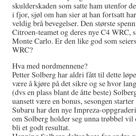
skulderskaden som satte ham utenfor de
i fjor, sjøl om han sier at han fortsatt ha
veldig brå bevegelser. Den største spenni
Citroen-teamet og deres nye C4 WRC, so
Monte Carlo. Er den like god som seie
WRC?
Hva med nordmennene?
Petter Solberg har aldri fått til dette lø
være å kjøre på det sikre og se hvor lan
(dvs en plass blant de åtte beste) Solber
uansett være en bonus, sesongen starter 
Subaru har den nye Impreza-oppgraderi
om Solberg holder seg unna trøbbel vil 
bli et godt resultat.