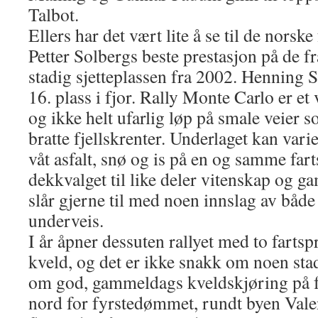
Talbot.
Ellers har det vært lite å se til de norske
Petter Solbergs beste prestasjon på de fr
stadig sjetteplassen fra 2002. Henning 
16. plass i fjor. Rally Monte Carlo er et 
og ikke helt ufarlig løp på smale veier 
bratte fjellskrenter. Underlaget kan vari
våt asfalt, snø og is på en og samme far
dekkvalget til like deler vitenskap og 
slår gjerne til med noen innslag av både
underveis.
I år åpner dessuten rallyet med to fartsp
kveld, og det er ikke snakk om noen sta
om god, gammeldags kveldskjøring på f
nord for fyrstedømmet, rundt byen Valen