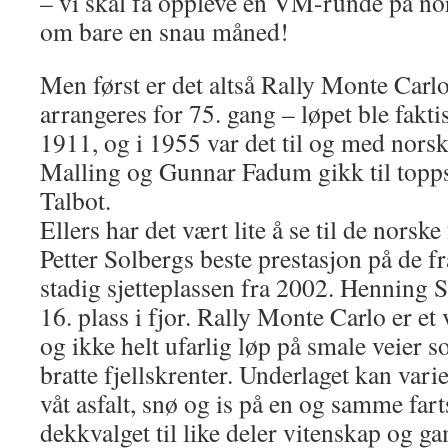
– vi skal få oppleve en VM-runde på no
om bare en snau måned!
Men først er det altså Rally Monte Carl
arrangeres for 75. gang – løpet ble faktis
1911, og i 1955 var det til og med norsk
Malling og Gunnar Fadum gikk til top
Talbot.
Ellers har det vært lite å se til de norske
Petter Solbergs beste prestasjon på de fr
stadig sjetteplassen fra 2002. Henning 
16. plass i fjor. Rally Monte Carlo er et 
og ikke helt ufarlig løp på smale veier 
bratte fjellskrenter. Underlaget kan vari
våt asfalt, snø og is på en og samme far
dekkvalget til like deler vitenskap og 