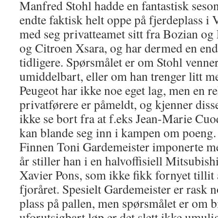
Manfred Stohl hadde en fantastisk sesong
endte faktisk helt oppe på fjerdeplass i 
med seg privatteamet sitt fra Bozian og
og Citroen Xsara, og har dermed en end
tidligere. Spørsmålet er om Stohl venner
umiddelbart, eller om han trenger litt me
Peugeot har ikke noe eget lag, men en r
privatførere er påmeldt, og kjenner diss
ikke se bort fra at f.eks Jean-Marie Cuo
kan blande seg inn i kampen om poeng.
Finnen Toni Gardemeister imponerte med 
år stiller han i en halvoffisiell Mitsub
Xavier Pons, som ikke fikk fornyet tillit 
fjoråret. Spesielt Gardemeister er rask 
plass på pallen, men spørsmålet er om bil
uforutsigbart løp er det slett ikke umuli