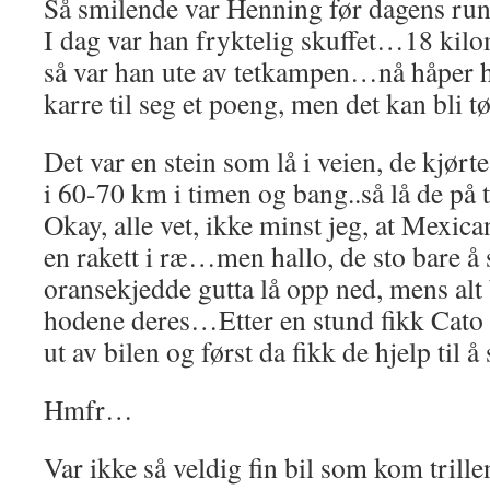
Så smilende var Henning før dagens r
I dag var han fryktelig skuffet…18 kilom
så var han ute av tetkampen…nå håper h
karre til seg et poeng, men det kan bli t
Det var en stein som lå i veien, de kjørt
i 60-70 km i timen og bang..så lå de på t
Okay, alle vet, ikke minst jeg, at Mexic
en rakett i ræ…men hallo, de sto bare å 
oransekjedde gutta lå opp ned, mens alt 
hodene deres…Etter en stund fikk Cato
ut av bilen og først da fikk de hjelp til 
Hmfr…
Var ikke så veldig fin bil som kom tril