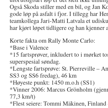
Også Skoda stiller med en bil, og Jan Ko
gode løp på asfalt i fjor. I tillegg har 
teamkollega Jari-Matti Latvala et udisku
har kjørt løpet tidligere og han kjenner a
Korte fakta om Rally Monte Carlo:
*Base i Valence
*15 fartsprøver, inkludert to i mørket t
superspesial søndag.
*Lengste fartsprøve: St. Pierreville – A
SS3 og SS6 fredag), 46 km
*Høyeste punkt: 1450 m.o.h (SS1)
*Vinner 2006: Marcus Grönholm (gjenn
77,3 km/t)
*Flest seiere: Tommi Mäkinen, Finland