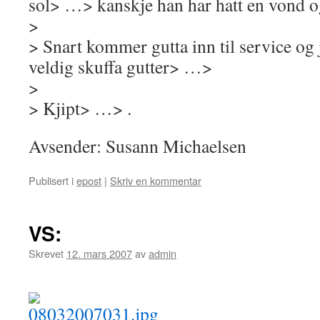
sol> …> kanskje han har hatt en vond o
>
> Snart kommer gutta inn til service og j
veldig skuffa gutter> …>
>
> Kjipt> …> .
Avsender: Susann Michaelsen
Publisert i
epost
|
Skriv en kommentar
VS:
Skrevet
12. mars 2007
av
admin