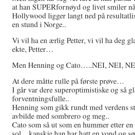
at han SUPERfornøyd og livet smiler når
Hollywood ligger langt ned på resultatl
en stund i Norge..
Vi vil ha en ærlig Petter, vi vil ha deg gla
ekte, Petter…
Men Henning og Cato…..NEI, NEI, N
At dere måtte rulle på første prøve…
I går var dere superoptimistiske og så g
forventningsfulle..
Henning som gikk rundt med verdens stø
avbilde med sombrero og meg..
Cato som så ut som en hummer etter en 
sol…kanskje han har hatt en vond og sø