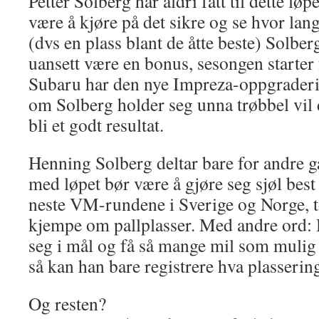
Petter Solberg har aldri fått til dette lø
være å kjøre på det sikre og se hvor lan
(dvs en plass blant de åtte beste) Solber
uansett være en bonus, sesongen starter 
Subaru har den nye Impreza-oppgraderi
om Solberg holder seg unna trøbbel vil 
bli et godt resultat.
Henning Solberg deltar bare for andre g
med løpet bør være å gjøre seg sjøl best 
neste VM-rundene i Sverige og Norge, t
kjempe om pallplasser. Med andre ord
seg i mål og få så mange mil som mulig 
så kan han bare registrere hva plassering
Og resten?