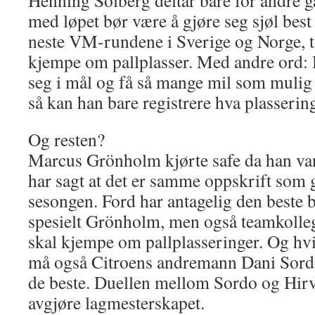
Henning Solberg deltar bare for andre g
med løpet bør være å gjøre seg sjøl best 
neste VM-rundene i Sverige og Norge, t
kjempe om pallplasser. Med andre ord
seg i mål og få så mange mil som mulig 
så kan han bare registrere hva plassering
Og resten?
Marcus Grönholm kjørte safe da han vant
har sagt at det er samme oppskrift som 
sesongen. Ford har antagelig den beste bi
spesielt Grönholm, men også teamkoll
skal kjempe om pallplasseringer. Og hvi
må også Citroens andremann Dani Sord
de beste. Duellen mellom Sordo og Hir
avgjøre lagmesterskapet.