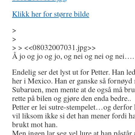
Klikk her for større bilde
>
>
> > <<08032007031.jpg>>
Å jo og jo og jo, og nei og nei og nei….
Endelig ser det lyst ut for Petter. Han led
her i Mexico. Han er ganske så fornøyd
Subaruen, men mente at de også må bruke
rette på bilen og gjøre den enda bedre..
Petter er lei sutre-stempelet…og derfor h
vil liksom ikke si det han mener fordi ha
brukt mot han.
Men ingen lar seg vel lure at han påstår