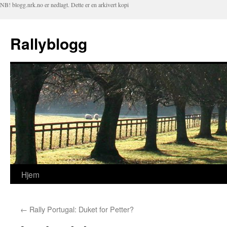
NB! blogg.nrk.no er nedlagt. Dette er en arkivert kopi
Rallyblogg
Hjem
Hopp
til
←
Rally Portugal: Duket for Petter?
innhold