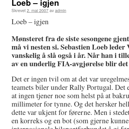
Loeb – igjen
Skrevet
2. mai 2007
av
admin
Loeb – igjen
Mønsteret fra de siste sesongene gjent
må vi nesten si. Sebastien Loeb leder V
vanskelig å slå også i år. Når han i til
av en underlig FIA-avgjørelse blir de
Det er ingen tvil om at det var uregelm
teamets biler under Rally Portugal. Det e
at ingen tjener noe som helst på at bakru
millimeter for tynne. Og det hersker hell
dette var ukjent for førerne. Men i stede
en korreks og en bot (som gjerne kunne 
internasjonale bilsportforbundet å gi før