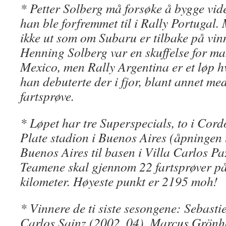
* Petter Solberg må forsøke å bygge vi
han ble forfremmet til i Rally Portugal. 
ikke ut som om Subaru er tilbake på vin
Henning Solberg var en skuffelse for m
Mexico, men Rally Argentina er et løp h
han debuterte der i fjor, blant annet me
fartsprøve.
* Løpet har tre Superspecials, to i Cor
Plate stadion i Buenos Aires (åpningen 
Buenos Aires til basen i Villa Carlos Pa
Teamene skal gjennom 22 fartsprøver p
kilometer. Høyeste punkt er 2195 moh!
* Vinnere de ti siste sesongene: Sebasti
Carlos Sainz (2002, 04), Marcus Grönh