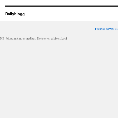
Rallyblogg
Featuring WPMU Blo
NB! blogg.nrk.no er nedlagt. Dette er en arkivert kopi