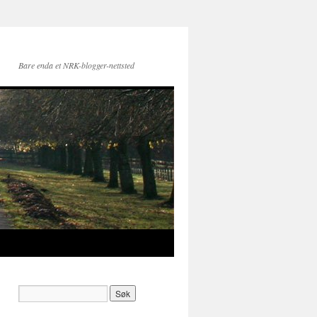
Bare enda et NRK-blogger-nettsted