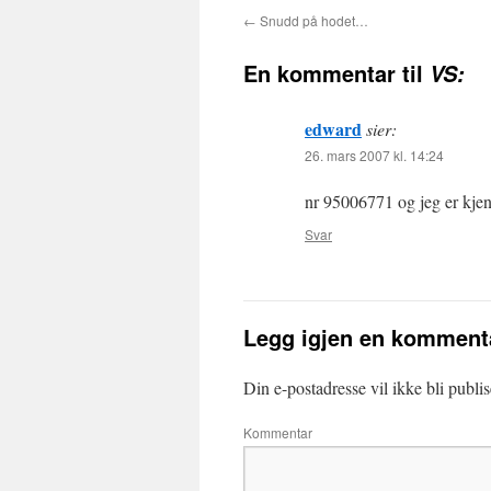
←
Snudd på hodet…
En kommentar til
VS:
edward
sier:
26. mars 2007 kl. 14:24
nr 95006771 og jeg er kjen
Svar
Legg igjen en komment
Din e-postadresse vil ikke bli publis
Kommentar