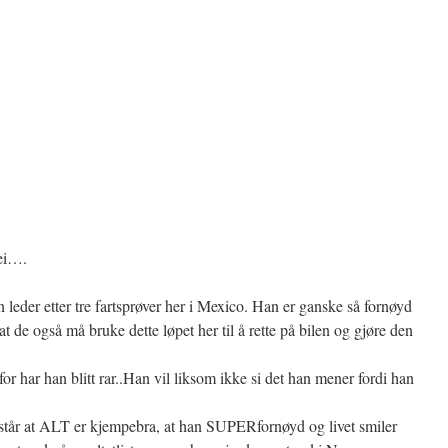
nei….
an leder etter tre fartsprøver her i Mexico. Han er ganske så fornøyd
de også må bruke dette løpet her til å rette på bilen og gjøre den
or har han blitt rar..Han vil liksom ikke si det han mener fordi han
åstår at ALT er kjempebra, at han SUPERfornøyd og livet smiler