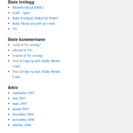
Siste innlegg
Motorkveld på NRK2
Loeb – igjen
Rally Portugal: Duket for Petter?
Rally Mexio på godt og vondt
VS:
Siste kommentarer
Arild
til
Ny sesong!
edward
til
VS:
Joakim
til
Ny sesong!
Tore
til
Opp og ned i Rally Monte
Carlo
Tore
til
Opp og ned i Rally Monte
Carlo
Arkiv
september 2007
mai 2007
mars 2007
januar 2007
desember 2006
november 2006
oktober 2006