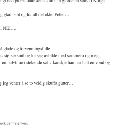
angt ned på resultatlistene som han gjorde en stund i Norge..
eg glad, sint og for all del ekte, Petter…
I, NEI….
…
å glade og forventningsfulle..
 største smil og lot seg avbilde med sombrero og meg..
 en halvtime i stekende sol…kanskje han har hatt en vond og
g jeg venter å se to veldig skuffa gutter…
merk
permalenken
.