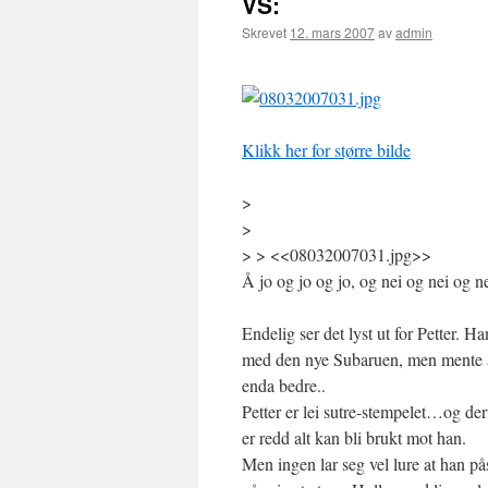
VS:
Skrevet
12. mars 2007
av
admin
Klikk her for større bilde
>
>
> > <<08032007031.jpg>>
Å jo og jo og jo, og nei og nei og 
Endelig ser det lyst ut for Petter. H
med den nye Subaruen, men mente at 
enda bedre..
Petter er lei sutre-stempelet…og derf
er redd alt kan bli brukt mot han.
Men ingen lar seg vel lure at han p