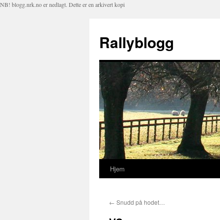
NB! blogg.nrk.no er nedlagt. Dette er en arkivert kopi
Rallyblogg
Hjem
Hopp
til
←
Snudd på hodet…
innhold