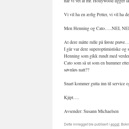
når vi vet at mr. Hollywood ligger l
Vi vil ha en ærlig Petter, vi vil ha d
Men Henning og Cato…..NEI, NE
At dere måtte rulle på første prøve
I går var dere superoptimistiske og s
Henning som gikk rundt med verdens
Cato som så ut som en hummer etter
søvnløs natt??
Snart kommer gutta inn til service o
Kjipt….
Avsender: Susann Michaelsen
Dette innlegget ble publisert i
epost
. Bok