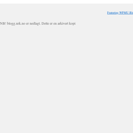
Featuring WPMU Blo
NB! blogg.nrk.no er nedlagt. Dette er en arkivert kopi