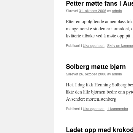
Petter møtte fans i Aus
Skrevet
31. oktober 2006
av
admin
Etter en oppløftende annenplass tok P
mange norske studenter i området, o
kvitterte tilbake ved å møte opp p
Publisert i
Ukategorisert
|
Skriv en komme
Solberg møtte bjørn
Skrevet
26. oktober 2006
av
admin
Hei. I dag fikk Henning Solberg be
likte den lille bjørnen bedre enn p
Avsender: morten.stenberg
Publisert i
Ukategorisert
|
1 kommentar
Ladet opp med krokod