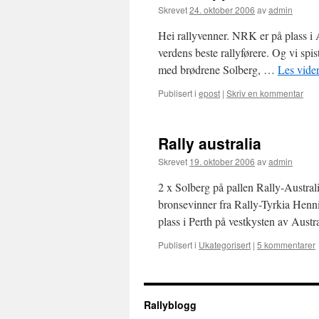
Skrevet
24. oktober 2006
av
admin
Hei rallyvenner. NRK er på plass i A
verdens beste rallyførere. Og vi spi
med brødrene Solberg, …
Les vide
Publisert i
epost
|
Skriv en kommentar
Rally australia
Skrevet
19. oktober 2006
av
admin
2 x Solberg på pallen Rally-Austral
bronsevinner fra Rally-Tyrkia Henni
plass i Perth på vestkysten av Aus
Publisert i
Ukategorisert
|
5 kommentarer
Rallyblogg