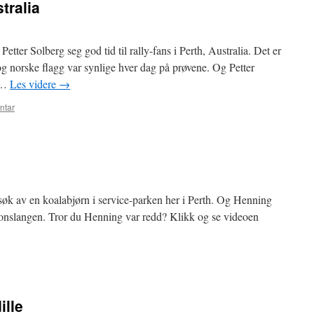
tralia
etter Solberg seg god tid til rally-fans i Perth, Australia. Det er
g norske flagg var synlige hver dag på prøvene. Og Petter
å …
Les videre
→
ntar
søk av en koalabjørn i service-parken her i Perth. Og Henning
ytonslangen. Tror du Henning var redd? Klikk og se videoen
ille