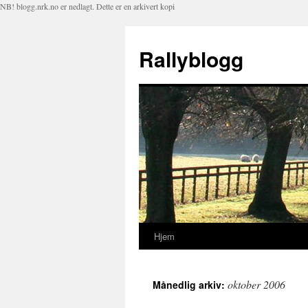
NB! blogg.nrk.no er nedlagt. Dette er en arkivert kopi
Rallyblogg
Hjem
Hopp
til
oktober 2006
Månedlig arkiv:
innhold