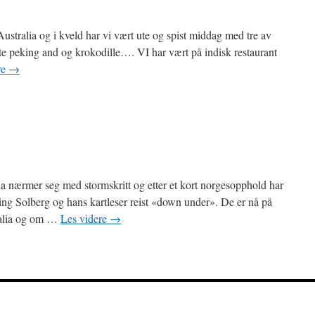
ustralia og i kveld har vi vært ute og spist middag med tre av
ste peking and og krokodille…. VI har vært på indisk restaurant
re
→
ia nærmer seg med stormskritt og etter et kort norgesopphold har
ng Solberg og hans kartleser reist «down under». De er nå på
tralia og om …
Les videre
→