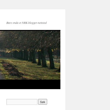
Bare enda et NRK-blogger-nettsted