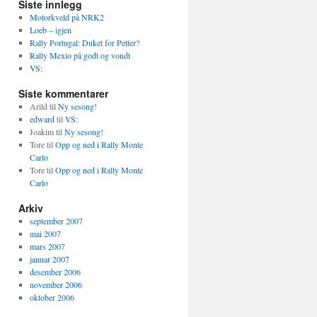
Siste innlegg
Motorkveld på NRK2
Loeb – igjen
Rally Portugal: Duket for Petter?
Rally Mexio på godt og vondt
VS:
Siste kommentarer
Arild
til
Ny sesong!
edward
til
VS:
Joakim
til
Ny sesong!
Tore
til
Opp og ned i Rally Monte
Carlo
Tore
til
Opp og ned i Rally Monte
Carlo
Arkiv
september 2007
mai 2007
mars 2007
januar 2007
desember 2006
november 2006
oktober 2006