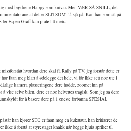
rtig med brødrene Happy som knivar. Men VÆR SÅ SNILL, det
o kommentatorane at det er SLITSOMT å sjå på. Kan han som sit på
ller Espen Graff kan prate litt meir..
missforstått hvordan dere skal få Rally på TV, jeg forstår dette er
har faan meg klart å ødelegge det hele, vi får ikke sett noe ute i
 dårlige kamera plasseringene dere hadde, zoomet inn på
r å vise selve bilen, dere er noe helvettes tragisk. Som jeg sa dere
e unnskyldt for å basere dere på 1 eneste forbanna SPESIAL
påstår han kjører STC er faan meg en kukstaur, han kritiserer de
r ikke å forstå at styrestaget knakk når begge hjula spriker til