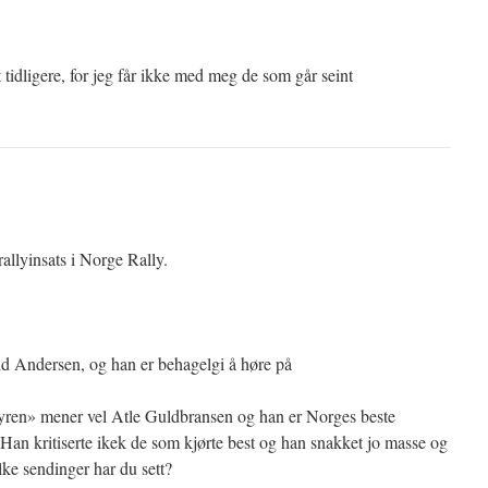
t tidligere, for jeg får ikke med meg de som går seint
llyinsats i Norge Rally.
d Andersen, og han er behagelgi å høre på
fyren» mener vel Atle Guldbransen og han er Norges beste
an kritiserte ikek de som kjørte best og han snakket jo masse og
ilke sendinger har du sett?