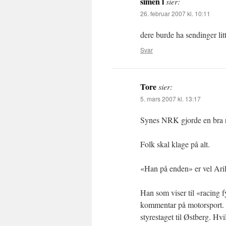
simen l
sier:
26. februar 2007 kl. 10:11
dere burde ha sendinger lit
Svar
Tore
sier:
5. mars 2007 kl. 13:17
Synes NRK gjorde en bra ra
Folk skal klage på alt.
«Han på enden» er vel Aril
Han som viser til «racing 
kommentar på motorsport. H
styrestaget til Østberg. Hv