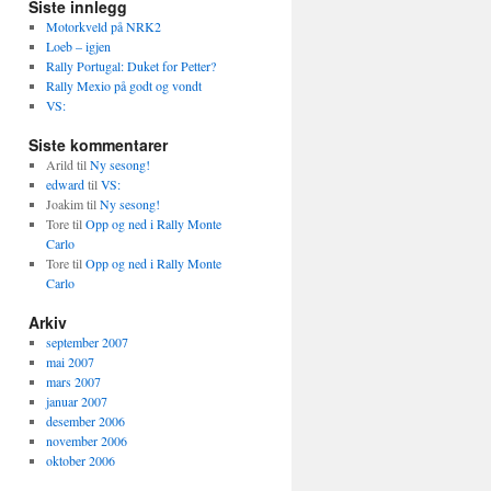
Siste innlegg
Motorkveld på NRK2
Loeb – igjen
Rally Portugal: Duket for Petter?
Rally Mexio på godt og vondt
VS:
Siste kommentarer
Arild
til
Ny sesong!
edward
til
VS:
Joakim
til
Ny sesong!
Tore
til
Opp og ned i Rally Monte
Carlo
Tore
til
Opp og ned i Rally Monte
Carlo
Arkiv
september 2007
mai 2007
mars 2007
januar 2007
desember 2006
november 2006
oktober 2006