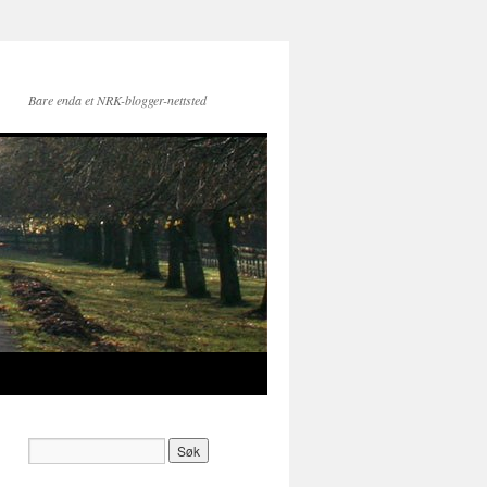
Bare enda et NRK-blogger-nettsted