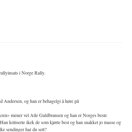
llyinsats i Norge Rally.
d Andersen, og han er behagelgi å høre på
fyren» mener vel Atle Guldbransen og han er Norges beste
an kritiserte ikek de som kjørte best og han snakket jo masse og
ilke sendinger har du sett?