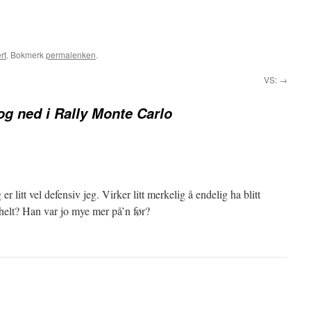
rt
. Bokmerk
permalenken
.
VS:
→
g ned i Rally Monte Carlo
 litt vel defensiv jeg. Virker litt merkelig å endelig ha blitt
 helt? Han var jo mye mer på’n før?