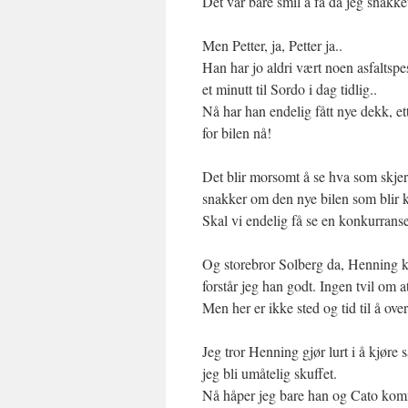
Det var bare smil å få da jeg snakke
Men Petter, ja, Petter ja..
Han har jo aldri vært noen asfaltspe
et minutt til Sordo i dag tidlig..
Nå har han endelig fått nye dekk, e
for bilen nå!
Det blir morsomt å se hva som skjer 
snakker om den nye bilen som blir k
Skal vi endelig få se en konkurrans
Og storebror Solberg da, Henning kjø
forstår jeg han godt. Ingen tvil om 
Men her er ikke sted og tid til å ov
Jeg tror Henning gjør lurt i å kjøre s
jeg bli umåtelig skuffet.
Nå håper jeg bare han og Cato kom