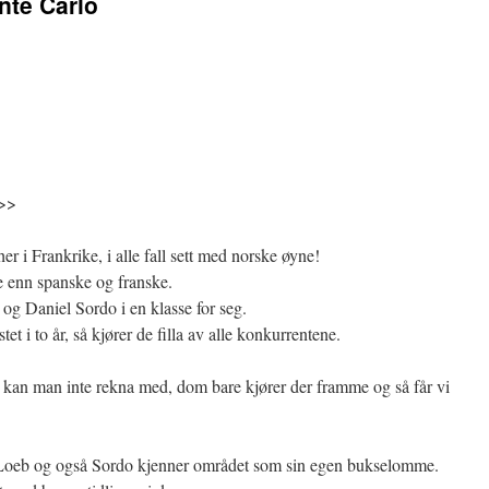
nte Carlo
e>>
her i Frankrike, i alle fall sett med norske øyne!
e enn spanske og franske.
g Daniel Sordo i en klasse for seg.
tet i to år, så kjører de filla av alle konkurrentene.
an man inte rekna med, dom bare kjører der framme og så får vi
 Loeb og også Sordo kjenner området som sin egen bukselomme.