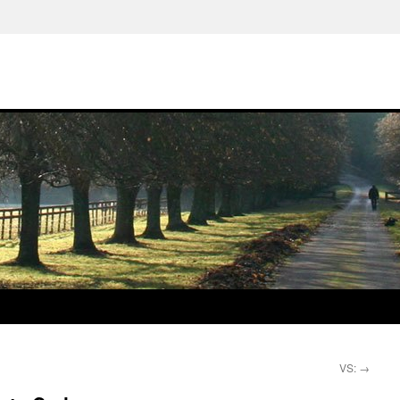
VS:
→