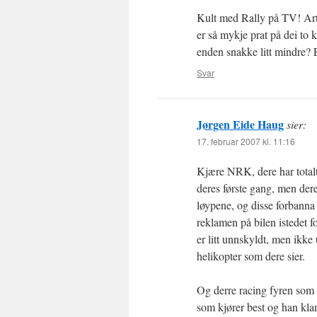
Kult med Rally på TV! A
er så mykje prat på dei t
enden snakke litt mindre? E
Svar
Jørgen Eide Haug
sier:
17. februar 2007 kl. 11:16
Kjære NRK, dere har totalt 
deres første gang, men dere 
løypene, og disse forbanna
reklamen på bilen istedet fo
er litt unnskyldt, men ikk
helikopter som dere sier.
Og derre racing fyren som 
som kjører best og han klare