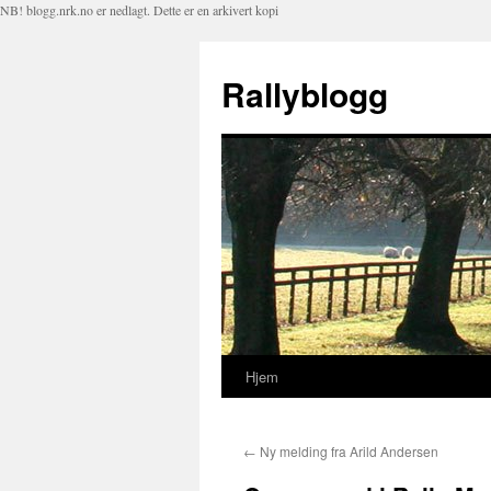
NB! blogg.nrk.no er nedlagt. Dette er en arkivert kopi
Rallyblogg
Hjem
Hopp
til
←
Ny melding fra Arild Andersen
innhold