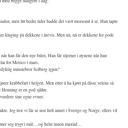
t med begge tidligere i dag.
sialist, men litt bedre tider hadde det vært morsomt å se. Han tapte
tter klaging på dekkene i årevis. Men nå, nå er dekkene for gode
når han får den nye bilen. Han får stjerner i øynene når han
lar for Mexico i mars.
edyktig minstebror Solberg igjen?
rer krabbefart i helgen. Men etter å ha kjørt på disse veiene så
at Henning er en god sjåfør,
ervurdere sine egne evner.
akte. Jeg tror vi får se noe helt annet i Sverige og Norge, ellers vil
mer seg trygt i mål….og helst innen maxtid…