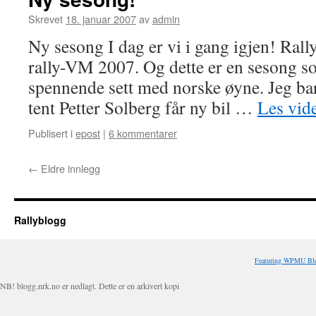
Skrevet
18. januar 2007
av
admin
Ny sesong I dag er vi i gang igjen! Rall
rally-VM 2007. Og dette er en sesong so
spennende sett med norske øyne. Jeg ba
tent Petter Solberg får ny bil …
Les vid
Publisert i
epost
|
6 kommentarer
←
Eldre innlegg
Rallyblogg
Featuring WPMU Blo
NB! blogg.nrk.no er nedlagt. Dette er en arkivert kopi