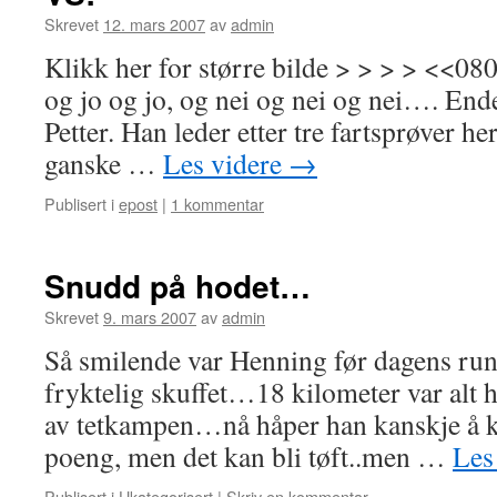
Skrevet
12. mars 2007
av
admin
Klikk her for større bilde > > > > <<0
og jo og jo, og nei og nei og nei…. Endel
Petter. Han leder etter tre fartsprøver h
ganske …
Les videre
→
Publisert i
epost
|
1 kommentar
Snudd på hodet…
Skrevet
9. mars 2007
av
admin
Så smilende var Henning før dagens ru
fryktelig skuffet…18 kilometer var alt h
av tetkampen…nå håper han kanskje å kla
poeng, men det kan bli tøft..men …
Les
Publisert i
Ukategorisert
|
Skriv en kommentar