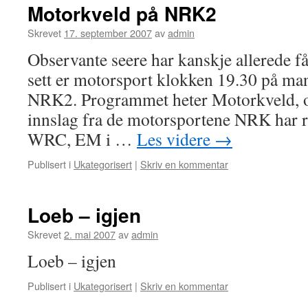
Motorkveld på NRK2
Skrevet
17. september 2007
av
admin
Observante seere har kanskje allerede få
sett er motorsport klokken 19.30 på m
NRK2. Programmet heter Motorkveld, o
innslag fra de motorsportene NRK har re
WRC, EM i …
Les videre
→
Publisert i
Ukategorisert
|
Skriv en kommentar
Loeb – igjen
Skrevet
2. mai 2007
av
admin
Loeb – igjen
Publisert i
Ukategorisert
|
Skriv en kommentar