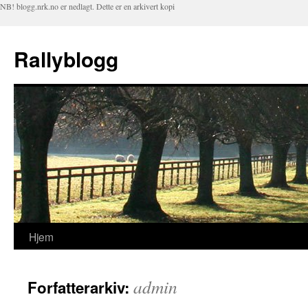
NB! blogg.nrk.no er nedlagt. Dette er en arkivert kopi
Rallyblogg
Hjem
Hopp
til
admin
Forfatterarkiv:
innhold