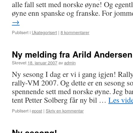
alle fall sett med norske øyne! Og egentl
øyne enn spanske og franske. For jo
→
Publisert i
Ukategorisert
|
8 kommentarer
Ny melding fra Arild Andersen
Skrevet
18. januar 2007
av
admin
Ny sesong I dag er vi i gang igjen! Rall
rally-VM 2007. Og dette er en sesong so
spennende sett med norske øyne. Jeg ba
tent Petter Solberg får ny bil …
Les vid
Publisert i
epost
|
Skriv en kommentar
Ny sesong!