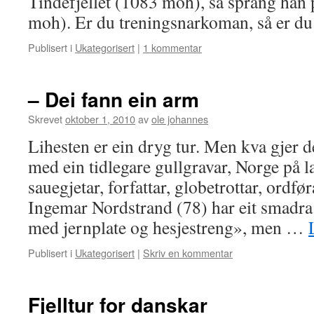
Tindefjellet (1083 moh), så sprang han
moh). Er du treningsnarkoman, så er d
Publisert i
Ukategorisert
|
1 kommentar
– Dei fann ein arm
Skrevet
oktober 1, 2010
av
ole johannes
Lihesten er ein dryg tur. Men kva gjer d
med ein tidlegare gullgravar, Norge på l
sauegjetar, forfattar, globetrottar, ordf
Ingemar Nordstrand (78) har eit smadra
med jernplate og hesjestreng», men …
Publisert i
Ukategorisert
|
Skriv en kommentar
Fjelltur for danskar