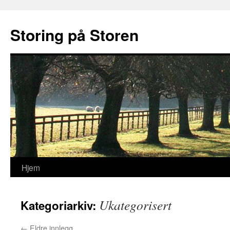
Storing på Storen
Hjem
Hopp
til
Ukategorisert
Kategoriarkiv:
innhold
←
Eldre innlegg