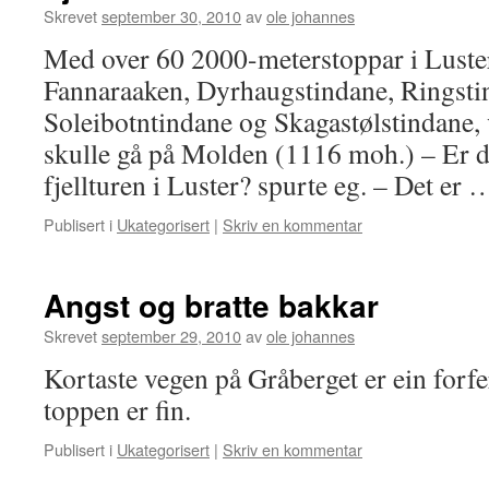
Skrevet
september 30, 2010
av
ole johannes
Med over 60 2000-meterstoppar i Luster 
Fannaraaken, Dyrhaugstindane, Ringsti
Soleibotntindane og Skagastølstindane, 
skulle gå på Molden (1116 moh.) – Er de
fjellturen i Luster? spurte eg. – Det er
Publisert i
Ukategorisert
|
Skriv en kommentar
Angst og bratte bakkar
Skrevet
september 29, 2010
av
ole johannes
Kortaste vegen på Gråberget er ein forf
toppen er fin.
Publisert i
Ukategorisert
|
Skriv en kommentar