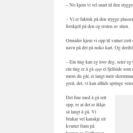
– No kjem vi vel snart til den stygge 
– Vi er faktisk på den stygge plasse
forskjell på den og resten av stien.
Omsider kjem vi opp til vatnet (rett
navn på det på noko kart. Og derifrå 
– Ein ting kan eg love deg, seier eg 
ein ting er å gå
opp
ei fjellside som 
mens du går, ei langt meir skremma
greit, det, vi kan alltids springe vei
Det fine med å gå rett
opp, er at det er ikkje
så langt å gå. Vi
brukar vel kanskje eit
kvarter fram på
kanten av Gråberget,