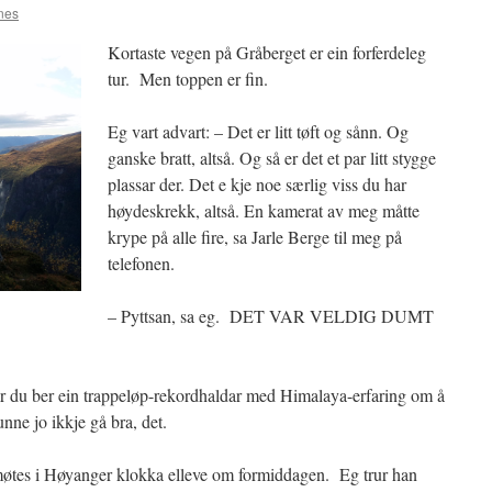
nes
Kortaste vegen på Gråberget er ein forferdeleg
tur. Men toppen er fin.
Eg vart advart: – Det er litt tøft og sånn. Og
ganske bratt, altså. Og så er det et par litt stygge
plassar der. Det e kje noe særlig viss du har
høydeskrekk, altså. En kamerat av meg måtte
krype på alle fire, sa Jarle Berge til meg på
telefonen.
– Pyttsan, sa eg. DET VAR VELDIG DUMT
r du ber ein trappeløp-rekordhaldar med Himalaya-erfaring om å
nne jo ikkje gå bra, det.
i møtes i Høyanger klokka elleve om formiddagen. Eg trur han