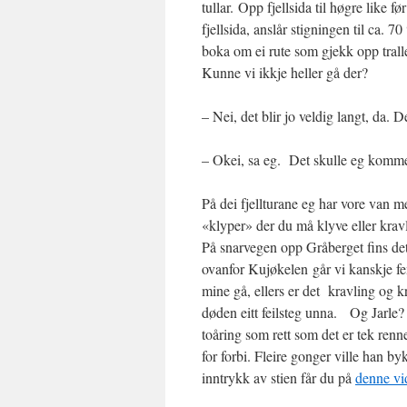
tullar. Opp fjellsida til høgre like
fjellsida, anslår stigningen til ca.
boka om ei rute som gjekk opp tralle
Kunne vi ikkje heller gå der?
– Nei, det blir jo veldig langt, da. D
– Okei, sa eg. Det skulle eg komme 
På dei fjellturane eg har vore van m
«klyper» der du må klyve eller kravle
På snarvegen opp Gråberget fins det
ovanfor Kujøkelen går vi kanskje f
mine gå, ellers er det kravling og 
døden eitt feilsteg unna. Og Jarle? 
toåring som rett som det er tek renne
for forbi. Fleire gonger ville han by
inntrykk av stien får du på
denne vi