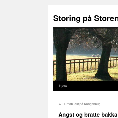
Storing på Store
Hjem
Hopp
til
←
Human jakt på Kongshaug
innhold
Angst og bratte bakka