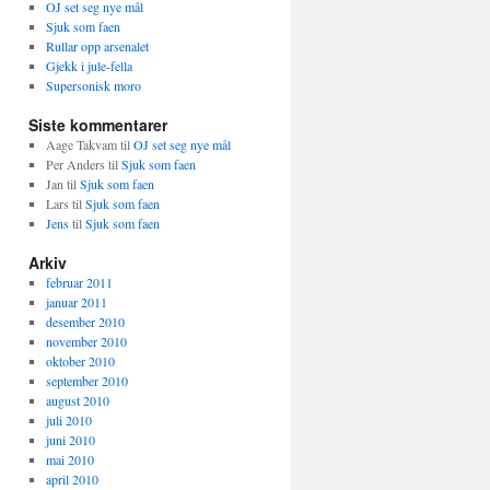
OJ set seg nye mål
Sjuk som faen
Rullar opp arsenalet
Gjekk i jule-fella
Supersonisk moro
Siste kommentarer
Aage Takvam
til
OJ set seg nye mål
Per Anders
til
Sjuk som faen
Jan
til
Sjuk som faen
Lars
til
Sjuk som faen
Jens
til
Sjuk som faen
Arkiv
februar 2011
januar 2011
desember 2010
november 2010
oktober 2010
september 2010
august 2010
juli 2010
juni 2010
mai 2010
april 2010