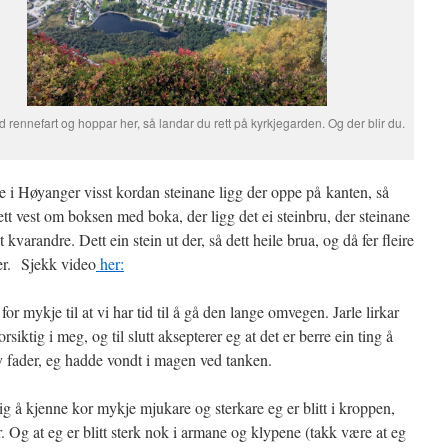
d rennefart og hoppar her, så landar du rett på kyrkjegarden. Og der blir du.
e i Høyanger visst kordan steinane ligg der oppe på kanten, så
rett vest om boksen med boka, der ligg det ei steinbru, der steinane
t kvarandre. Dett ein stein ut der, så dett heile brua, og då fer fleire
er. Sjekk video
her:
for mykje til at vi har tid til å gå den lange omvegen. Jarle lirkar
rsiktig i meg, og til slutt aksepterer eg at det er berre ein ting å
y fader, eg hadde vondt i magen ved tanken.
g å kjenne kor mykje mjukare og sterkare eg er blitt i kroppen,
ker. Og at eg er blitt sterk nok i armane og klypene (takk være at eg