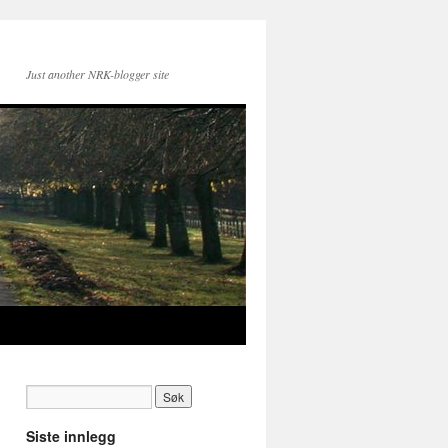
Just another NRK-blogger site
Siste innlegg