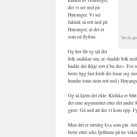
der vi ser ned på
Høyanger. Vi ser
faktisk så rett ned på
Høyanger, at det er
som eit flyfoto.
Tar du go
Og her får eg sjå det
folk snakkar om, at «hadde folk ned
hadde dei ikkje tort å bu der». For 
berre ligg fast fordi dei lenar seg mo
hundre tonn stein rett ned i Høyang
Og så kjem det ekle: Klokka er blitt 
det eine argumentet etter det andre fo
gjere: Gå ned att der vi kom opp. F
Men det er utruleg kva som går. Arti
berre etter seks fjellturar på tre ve