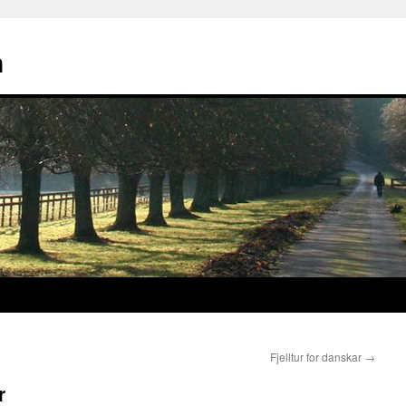
n
Fjelltur for danskar
→
r