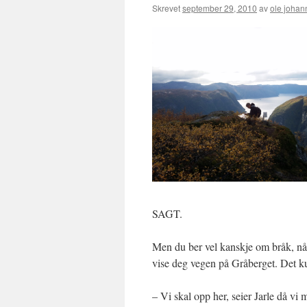
Skrevet
september 29, 2010
av
ole johan
SAGT.
Men du ber vel kanskje om bråk, nå
vise deg vegen på Gråberget. Det ku
– Vi skal opp her, seier Jarle då v