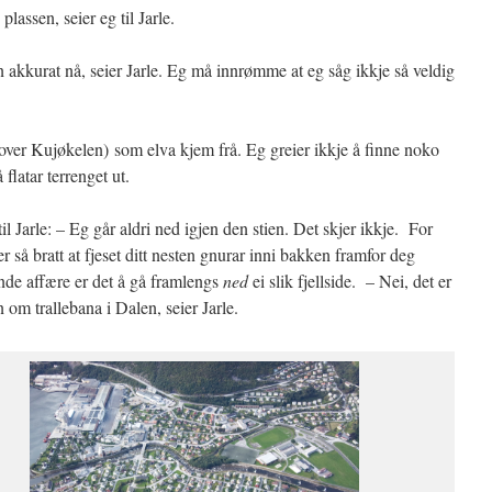
plassen, seier eg til Jarle.
n akkurat nå, seier Jarle. Eg må innrømme at eg såg ikkje så veldig
 over Kujøkelen) som elva kjem frå. Eg greier ikkje å finne noko
flatar terrenget ut.
til Jarle: – Eg går aldri ned igjen den stien. Det skjer ikkje. For
er så bratt at fjeset ditt nesten gnurar inni bakken framfor deg
nde affære er det å gå framlengs
ned
ei slik fjellside. – Nei, det er
en om trallebana i Dalen, seier Jarle.