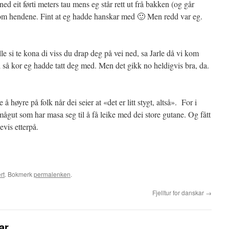
e ned eit førti meters tau mens eg står rett ut frå bakken (og går
nnom hendene. Fint at eg hadde hanskar med 🙂 Men redd var eg.
lle si te kona di viss du drap deg på vei ned, sa Jarle då vi kom
i så kor eg hadde tatt deg med. Men det gikk no heldigvis bra, da.
å høyre på folk når dei seier at «det er litt stygt, altså». For i
mågut som har masa seg til å få leike med dei store gutane. Og fått
evis etterpå.
rt
. Bokmerk
permalenken
.
Fjelltur for danskar
→
ar