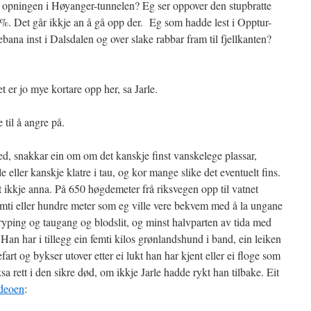
 før opningen i Høyanger-tunnelen? Eg ser oppover den stupbratte
 70 %. Det går ikkje an å gå opp der. Eg som hadde lest i Opptur-
bana inst i Dalsdalen og over slake rabbar fram til fjellkanten?
et er jo mye kortare opp her, sa Jarle.
til å angre på.
ed, snakkar ein om om det kanskje finst vanskelege plassar,
 eller kanskje klatre i tau, og kor mange slike det eventuelt fins.
 ikkje anna. På 650 høgdemeter frå riksvegen opp til vatnet
emti eller hundre meter som eg ville vere bekvem med å la ungane
kryping og taugang og blodslit, og minst halvparten av tida med
Han har i tillegg ein femti kilos grønlandshund i band, ein leiken
fart og bykser utover etter ei lukt han har kjent eller ei floge som
ksa rett i den sikre død, om ikkje Jarle hadde rykt han tilbake. Eit
deoen
: