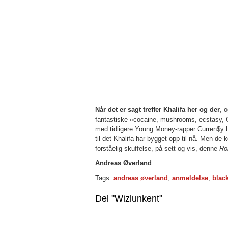
Når det er sagt treffer Khalifa her og der
, 
fantastiske «cocaine, mushrooms, ecstasy, 
med tidligere Young Money-rapper Curren$y har
til det Khalifa har bygget opp til nå. Men de 
forståelig skuffelse, på sett og vis, denne
Ro
Andreas Øverland
Tags:
andreas øverland
,
anmeldelse
,
blac
Del "Wizlunkent"