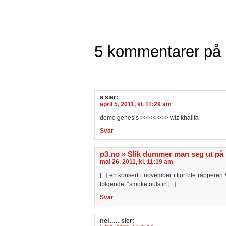
5 kommentarer på 
s
sier:
april 5, 2011, kl. 11:29 am
domo genesis >>>>>>>> wiz khalifa
Svar
p3.no » Slik dummer man seg ut på 
mai 26, 2011, kl. 11:19 am
[...] en konsert i november i fjor ble rapperen 
følgende: “smoke outs in [...]
Svar
nei.....
sier: