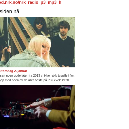
/lyd.nrk.no/nrk_radio_p3_mp3_h
rsiden nå
te torsdag 2. januar
satt noen gode låter fra 2013 vi ikke rakk å spille i fjor.
opp med noen av de aller beste på P3 i kveld kl 20.