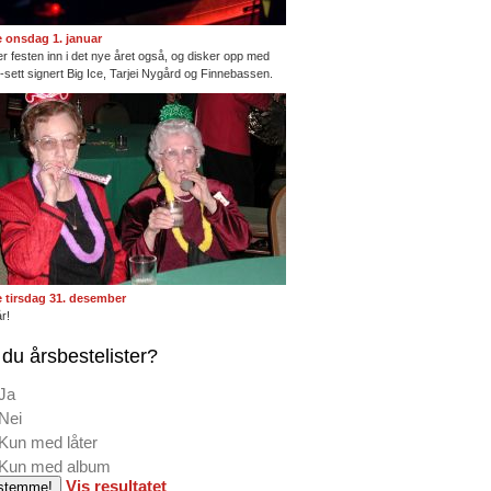
te onsdag 1. januar
ter festen inn i det nye året også, og disker opp med
ng-sett signert Big Ice, Tarjei Nygård og Finnebassen.
te tirsdag 31. desember
r!
du årsbestelister?
Ja
Nei
Kun med låter
Kun med album
Vis resultatet