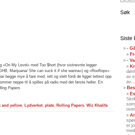
Søk
Siste
- G
Fr
- V
og «On My Level» med Too $hort (hvor sistnevnte legger
K
GHB, Marijuana/ She can suck it if she wanna») og «Rooftops»
dømt
av e
 begge mye å fare med, rett og slett fordi de ligger tettest opp
av...
kommer neppe til å spilles på radio med det første heller. En
Bes
lling Papers
.
Es
Skri
som 
k and yellow
,
Lydverket
,
plate
,
Rolling Papers
,
Wiz Khalifa
over
An
spør
er j
med 