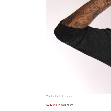
Wiz Khalifa. Foto: Promo
Lydverket
/ Wizlunkent