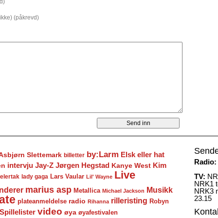
d)
 ikke) (påkrevd)
Sende
by:Larm
Elsk eller hat
Asbjørn Slettemark
billetter
Radio:
Jay-Z
Jørgen Hegstad
en
intervju
Kanye West
Kim
Live
TV:
NRK
Lars Vaular
lady gaga
elertak
Lil' Wayne
NRK1 to
marius asp
nderer
Musikk
Metallica
NRK3 m
Michael Jackson
ate
23.15
rilleristing
radio
plateanmeldelse
Robyn
Rihanna
video
Konta
Spillelister
øya
øyafestivalen