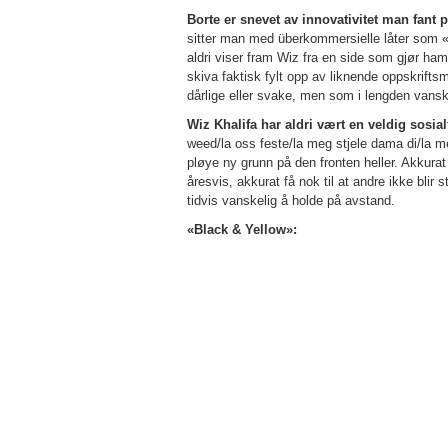
Borte er snevet av innovativitet man fant
sitter man med überkommersielle låter som 
aldri viser fram Wiz fra en side som gjør ham
skiva faktisk fylt opp av liknende oppskrifts
dårlige eller svake, men som i lengden vansk
Wiz Khalifa har aldri vært en veldig sosialt
weed/la oss feste/la meg stjele dama di/la 
pløye ny grunn på den fronten heller. Akkurat 
åresvis, akkurat få nok til at andre ikke blir 
tidvis vanskelig å holde på avstand.
«Black & Yellow»: