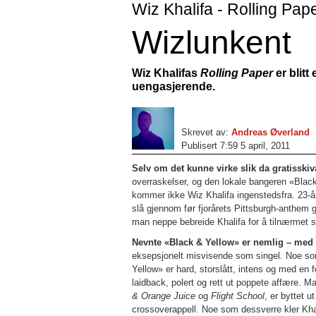
Wiz Khalifa - Rolling Pap
Wizlunkent
Wiz Khalifas
Rolling Paper
er blitt
uengasjerende.
Skrevet av:
Andreas Øverland
Publisert 7:59 5 april, 2011
Selv om det kunne virke slik da gratisski
overraskelser, og den lokale bangeren «Black 
kommer ikke Wiz Khalifa ingenstedsfra. 23-år
slå gjennom før fjorårets Pittsburgh-anthem
man neppe bebreide Khalifa for å tilnærmet s
Nevnte «Black & Yellow» er nemlig – med e
eksepsjonelt misvisende som singel. Noe som 
Yellow» er hard, storslått, intens og med en f
laidback, polert og rett ut poppete affære.
& Orange Juice
og
Flight School
, er byttet 
crossoverappell. Noe som dessverre kler Khal