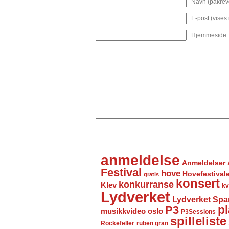
Navn (påkrev
E-post (vises
Hjemmeside
anmeldelse
Anmeldelser
Festival
hove
Hovefestival
gratis
konsert
konkurranse
Klev
kv
Lydverket
Lydverket Spa
P3
pl
musikkvideo
oslo
P3Sessions
spilleliste
Rockefeller
ruben gran