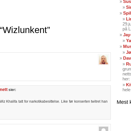
Sus
Si
Spil
Li
29.
“Wizlunkent”
på 
Jay
Ya
Mus
Jø
Dav
Ru
grun
nett
her: 
Ki
nett
hele
sier:
Mest 
Wiz Khalifa tatt for narkotikabesittelse. Like før konserten twitret han