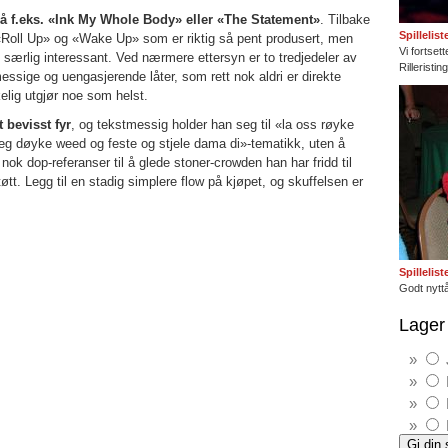
 på f.eks. «Ink My Whole Body» eller «The Statement»
. Tilbake
Spillelis
«Roll Up» og «Wake Up» som er riktig så pent produsert, men
Vi fortset
 særlig interessant. Ved nærmere ettersyn er to tredjedeler av
Rilleristi
messige og uengasjerende låter, som rett nok aldri er direkte
elig utgjør noe som helst.
 bevisst fyr
, og tekstmessig holder han seg til «la oss røyke
meg døyke weed og feste og stjele dama di»-tematikk, uten å
nok dop-referanser til å glede stoner-crowden han har fridd til
støtt. Legg til en stadig simplere flow på kjøpet, og skuffelsen er
Spillelis
Godt nyttå
Lager 