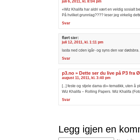
juli 6, 2011, kl. 8:04 pm
«Wiz Khalifa har aldri vært en veldig sosialt be
På hvilket grunnlag???? leser jeg virkelig det
Svar
flørt
sier:
juli 12, 2011, kl. 1:11 pm
lasta ned cden igår- og syns den var dødsbra.
Svar
p3.no » Dette ser du live på P3 fra 
august 11, 2011, kl. 3:40 pm
[...] feste og stjele dama di»-tematikk, uten å
Wiz Khalifa – Rolling Papers. Wiz Khalifa (Foto: 
Svar
Legg igjen en kom