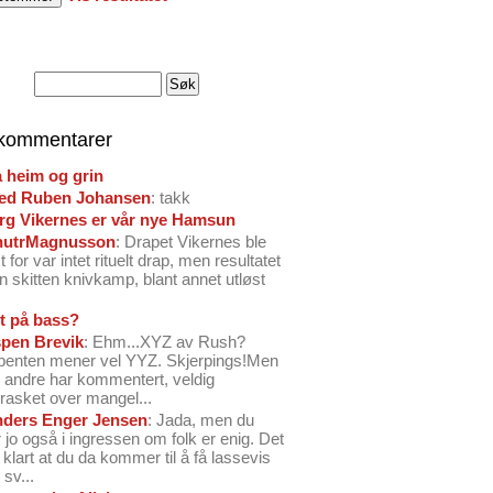
 kommentarer
å heim og grin
ed Ruben Johansen
: takk
arg Vikernes er vår nye Hamsun
nutrMagnusson
: Drapet Vikernes ble
 for var intet rituelt drap, men resultatet
n skitten knivkamp, blant annet utløst
t på bass?
pen Brevik
: Ehm...XYZ av Rush?
benten mener vel YYZ. Skjerpings!Men
andre har kommentert, veldig
rasket over mangel...
ders Enger Jensen
: Jada, men du
 jo også i ingressen om folk er enig. Det
o klart at du da kommer til å få lassevis
sv...