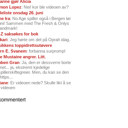
anne gjør Alicia
mon Lopez
: Nei! kor ble videoen av?
leliste onsdag 26. juni
ne Ira
: No Age spiller også i Bergen lør
juni! Sammen med The Fresh & Onlys
Landmark!
-Z saksøkes for bok
kari
: Jeg hørte om det på Oprah idag.
ikkens toppidrettsutøvere
rn E. Svanem
: forbanna surpromp!
e Mustaine angrer. Litt.
ben Gran
: Ja, den er dessverre borte
net... ja, ekstremt kjedelige
spillerskiftegreier. Men, du kan se den
https...
tane
: Er videoen nede? Skulle likt å se
 videoen
kommentert