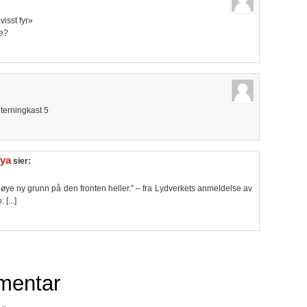
visst fyr»
te?
 terningkast 5
Øya
sier:
 pløye ny grunn på den fronten heller.” – fra Lydverkets anmeldelse av
[...]
mentar