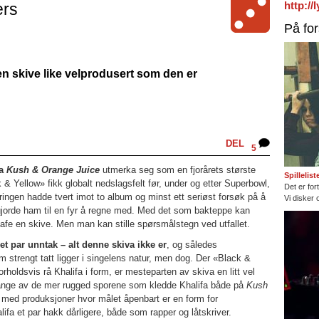
http:/
ers
På fo
 en skive like velprodusert som den er
DEL
5
va
Kush & Orange Juice
utmerka seg som en fjorårets største
Spillelis
& Yellow» fikk globalt nedslagsfelt før, under og etter Superbowl,
Det er fort
ingen hadde tvert imot to album og minst ett seriøst forsøk på å
Vi disker 
 gjorde ham til en fyr å regne med. Med det som bakteppe kan
afe en skive. Men man kan stille spørsmålstegn ved utfallet.
t par unntak – alt denne skiva ikke er
, og således
strengt tatt ligger i singelens natur, men dog. Der «Black &
orholdsvis rå Khalifa i form, er mesteparten av skiva en litt vel
 Mange av de mer rugged sporene som kledde Khalifa både på
Kush
ut med produksjoner hvor målet åpenbart er en form for
ifa et par hakk dårligere, både som rapper og låtskriver.