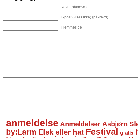
Navn (påkrevd)
E-post (vises ikke) (påkrevd)
Hjemmeside
anmeldelse
Anmeldelser
Asbjørn Sl
Festival
by:Larm
Elsk eller hat
gratis