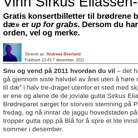
Vinn Sirkus Eliassen-b
Gratis konsertbilletter til brødrene 
dæ» er
up for grabs
. Dersom du ha
orden, vel og merke.
Skrevet av:
Andreas Øverland
Publisert 13:43 7 desember, 2011
Snu og vend på 2011 hvordan du vil
– det h
gå gjennom siste halvdel av året uten å høre
til dæ” i halv tre-draget utenfor et sted med s
er ene og alene de de joviale gutta Sirkus Elia
Brødreparet sørget for storveis stemning på P
fredag, og nå inntar de jaggu hovedstaden på 
tropper gutta opp på Blå for å spre et lite inn
sommer i desember.