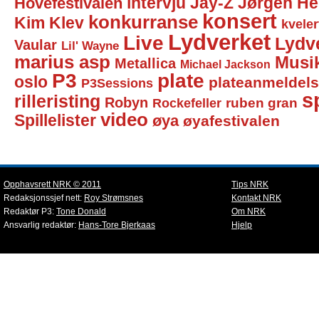
intervju
Jay-Z
Jørgen He
Hovefestivalen
konsert
konkurranse
Kim Klev
kveler
Lydverket
Live
Lydv
Vaular
Lil' Wayne
marius asp
Musi
Metallica
Michael Jackson
P3
plate
oslo
plateanmeldel
P3Sessions
sp
rilleristing
Robyn
Rockefeller
ruben gran
video
Spillelister
øya
øyafestivalen
Opphavsrett NRK © 2011
Tips NRK
Redaksjonssjef nett:
Roy Strømsnes
Kontakt NRK
Redaktør P3:
Tone Donald
Om NRK
Ansvarlig redaktør:
Hans-Tore Bjerkaas
Hjelp