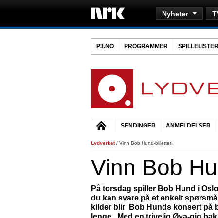
Nyheter
T
P3.NO
PROGRAMMER
SPILLELISTE
SENDINGER
ANMELDELSER
Lydverket
/ Vinn Bob Hund-billetter!
Vinn Bob Hun
På torsdag spiller Bob Hund i Oslo,
du kan svare på et enkelt spørsmål k
kilder blir Bob Hunds konsert på be
lenge. Med en trivelig Øya-gig ba