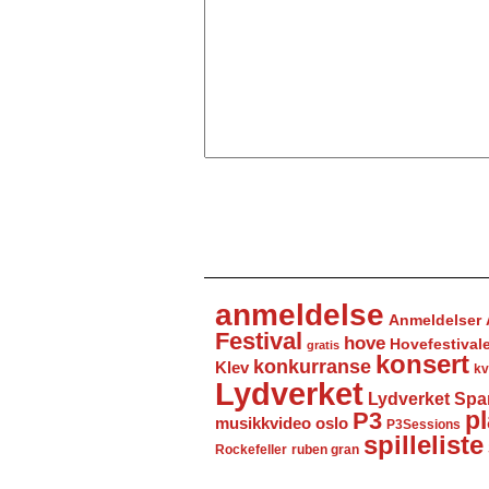
anmeldelse
Anmeldelser
Festival
hove
Hovefestival
gratis
konsert
konkurranse
Klev
kv
Lydverket
Lydverket Spa
P3
pl
musikkvideo
oslo
P3Sessions
spilleliste
Rockefeller
ruben gran