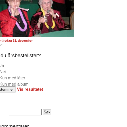
te tirsdag 31. desember
r!
du årsbestelister?
Ja
Nei
Kun med låter
Kun med album
Vis resultatet
 kommentarer