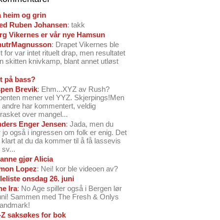
å heim og grin
ed Ruben Johansen
: takk
arg Vikernes er vår nye Hamsun
nutrMagnusson
: Drapet Vikernes ble
 for var intet rituelt drap, men resultatet
n skitten knivkamp, blant annet utløst
t på bass?
pen Brevik
: Ehm...XYZ av Rush?
benten mener vel YYZ. Skjerpings!Men
andre har kommentert, veldig
rasket over mangel...
ders Enger Jensen
: Jada, men du
 jo også i ingressen om folk er enig. Det
o klart at du da kommer til å få lassevis
sv...
anne gjør Alicia
mon Lopez
: Nei! kor ble videoen av?
leliste onsdag 26. juni
ne Ira
: No Age spiller også i Bergen lør
juni! Sammen med The Fresh & Onlys
Landmark!
-Z saksøkes for bok