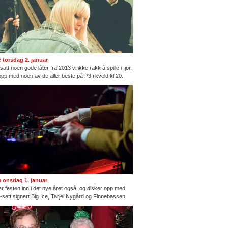
te torsdag 2. januar
satt noen gode låter fra 2013 vi ikke rakk å spille i fjor.
opp med noen av de aller beste på P3 i kveld kl 20.
te onsdag 1. januar
ter festen inn i det nye året også, og disker opp med
ng-sett signert Big Ice, Tarjei Nygård og Finnebassen.