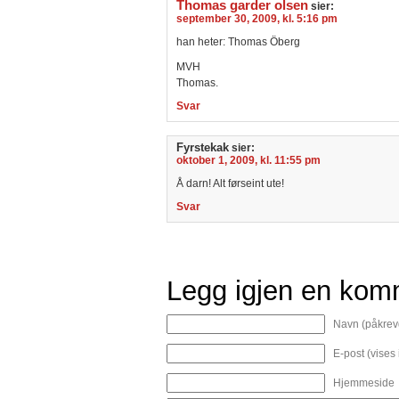
Thomas garder olsen
sier:
september 30, 2009, kl. 5:16 pm
han heter: Thomas Öberg
MVH
Thomas.
Svar
Fyrstekak
sier:
oktober 1, 2009, kl. 11:55 pm
Å darn! Alt førseint ute!
Svar
Legg igjen en kom
Navn (påkrev
E-post (vises
Hjemmeside