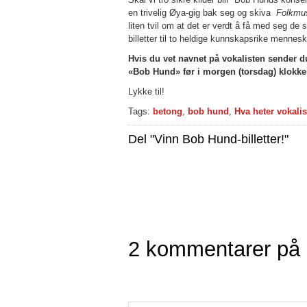
en trivelig Øya-gig bak seg og skiva
Folkmus
liten tvil om at det er verdt å få med seg de
billetter til to heldige kunnskapsrike mennes
Hvis du vet navnet på vokalisten sender du
«Bob Hund» før i morgen (torsdag) klokke
Lykke til!
Tags:
betong
,
bob hund
,
Hva heter vokali
Del "Vinn Bob Hund-billetter!"
2 kommentarer på “