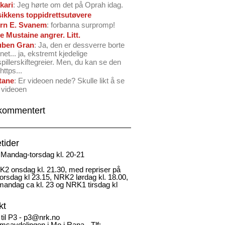
kari
: Jeg hørte om det på Oprah idag.
ikkens toppidrettsutøvere
rn E. Svanem
: forbanna surpromp!
e Mustaine angrer. Litt.
ben Gran
: Ja, den er dessverre borte
net... ja, ekstremt kjedelige
spillerskiftegreier. Men, du kan se den
https...
tane
: Er videoen nede? Skulle likt å se
 videoen
kommentert
tider
Mandag-torsdag kl. 20-21
2 onsdag kl. 21.30, med repriser på
rsdag kl 23.15, NRK2 lørdag kl. 18.00,
andag ca kl. 23 og NRK1 tirsdag kl
kt
 til P3 - p3@nrk.no
msavdelingen i Mo i Rana - Tlf: