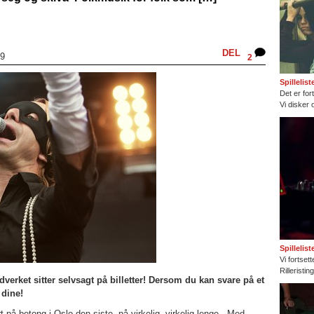
DEL
09
2
Spillelis
Det er fort
Vi disker 
Spillelis
Vi fortset
Rilleristi
verket sitter selvsagt på billetter! Dersom du kan svare på et
 dine!
rt på betong i Oslo den siste på virkelig, virkelig lenge. Med