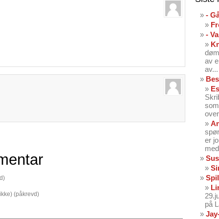
- G
Fr
- V
K
dømt
av e
av...
Bes
Es
Skri
som 
over
An
spør
er j
med 
mentar
Sus
Si
Spil
d)
Li
 ikke) (påkrevd)
29.
på 
Jay