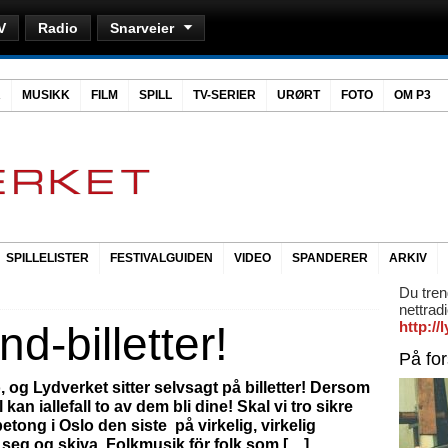
V
Radio
Snarveier
R
MUSIKK
FILM
SPILL
TV-SERIER
URØRT
FOTO
OM P3
SPILLELISTER
FESTIVALGUIDEN
VIDEO
SPANDERER
ARKIV
Du tren
nettrad
d-billetter!
http:/
På fo
 og Lydverket sitter selvsagt på billetter! Dersom
an iallefall to av dem bli dine! Skal vi tro sikre
tong i Oslo den siste på virkelig, virkelig
k seg og skiva Folkmusik för folk som […]