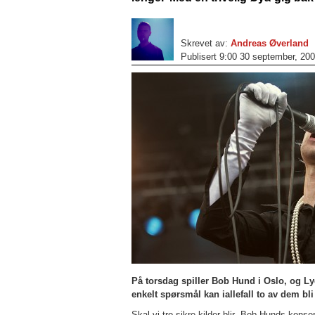
Skrevet av:
Andreas Øverland
Publisert 9:00 30 september, 20
På torsdag spiller Bob Hund i Oslo, og Lyd
enkelt spørsmål kan iallefall to av dem bli
Skal vi tro sikre kilder blir Bob Hunds konse