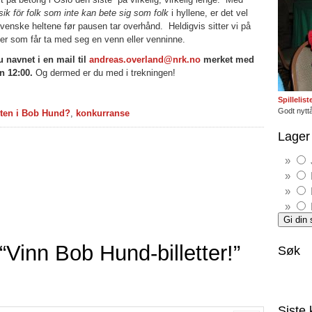
ik för folk som inte kan bete sig som folk
i hyllene, er det vel
 svenske heltene før pausen tar overhånd. Heldigvis sitter vi på
ker som får ta med seg en venn eller venninne.
 navnet i en mail til
andreas.overland@nrk.no
merket med
n 12:00.
Og dermed er du med i trekningen!
Spillelis
Godt nyttå
sten i Bob Hund?
,
konkurranse
Lager 
Vinn Bob Hund-billetter!”
Søk
Siste