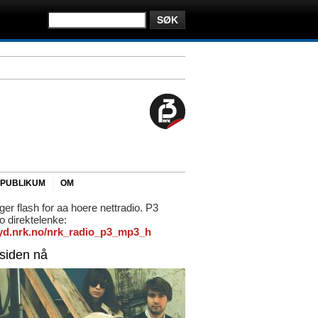
PUBLIKUM
OM
ger flash for aa hoere nettradio. P3
io direktelenke:
/lyd.nrk.no/nrk_radio_p3_mp3_h
rsiden nå