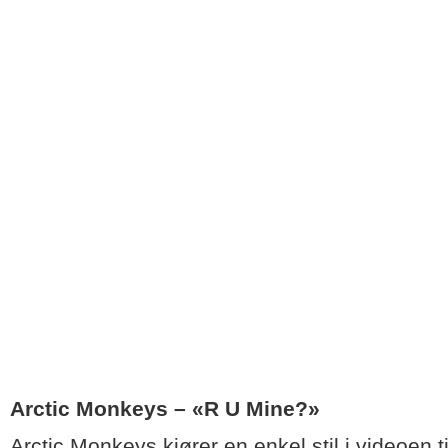
Arctic Monkeys – «R U Mine?»
Arctic Monkeys kjører en enkel stil i videoen 