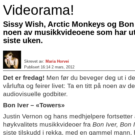
Videorama!
Sissy Wish, Arctic Monkeys og Bon I
noen av musikkvideoene som har u
siste uken.
Skrevet av:
Maria Horvei
Publisert 16:14 2 mars, 2012
Det er fredag!
Men før du beveger deg ut i den
vårlufta og feirer livet: Ta en titt på noen av d
audiovisuelle godbiter.
Bon Iver – «Towers»
Justin Vernon og hans medhjelpere fortsetter
høykvalitets musikkvideoer fra
Bon Iver, Bon 
siste tilskudd i rekka, med en gammel mann, h