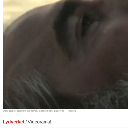
Den gamle mannen og havet. Screenshot: Bon Iver - "Towers"
Lydverket
/ Videorama!