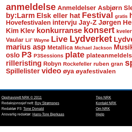
anmeldelse
Anmeldelser
Asbjørn Sl
Festival
by:Larm
Elsk eller hat
gratis
intervju
Jay-Z
Jørgen He
Hovefestivalen
konsert
konkurranse
Kim Klev
kveler
Lydverket
Live
Lydv
Vaular
Lil' Wayne
marius asp
Musi
Metallica
Michael Jackson
P3
plate
oslo
plateanmeldel
P3Sessions
sp
rilleristing
Robyn
Rockefeller
ruben gran
video
Spillelister
øya
øyafestivalen
Opphavsrett NRK © 2011
Tips NRK
Redaksjonssjef nett:
Roy Strømsnes
Kontakt NRK
Redaktør P3:
Tone Donald
Om NRK
Ansvarlig redaktør:
Hans-Tore Bjerkaas
Hjelp