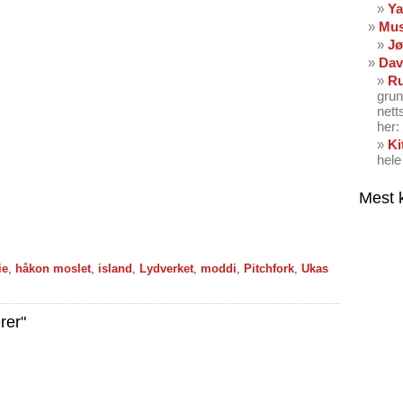
Ya
Mus
Jø
Dav
Ru
grun
nett
her: 
Ki
hele
Mest 
ie
,
håkon moslet
,
island
,
Lydverket
,
moddi
,
Pitchfork
,
Ukas
rer"