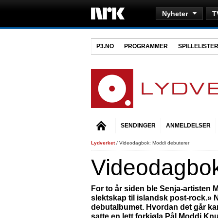
Nyheter
T
P3.NO
PROGRAMMER
SPILLELISTE
SENDINGER
ANMELDELSER
Lydverket
/ Videodagbok: Moddi debuterer
Videodagbok
For to år siden ble Senja-artisten 
slektskap til islandsk post-rock.» 
debutalbumet. Hvordan det går kan
satte en lett forkjøla Pål Moddi 