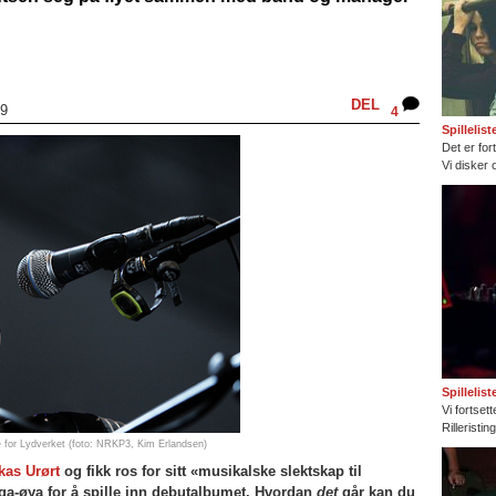
DEL
09
4
Spillelis
Det er fort
Vi disker 
Spillelis
Vi fortset
Rilleristi
ge for Lydverket (foto: NRKP3, Kim Erlandsen)
kas Urørt
og fikk ros for sitt «musikalske slektskap til
aga-øya for å spille inn debutalbumet. Hvordan
det
går kan du