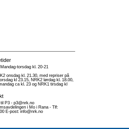
tider
Mandag-torsdag kl. 20-21
2 onsdag kl. 21.30, med repriser på
rsdag kl 23.15, NRK2 lørdag kl. 18.00,
andag ca kl. 23 og NRK1 tirsdag kl
kt
 til P3 - p3@nrk.no
msavdelingen i Mo i Rana - Tlf:
00 E-post: info@nrk.no