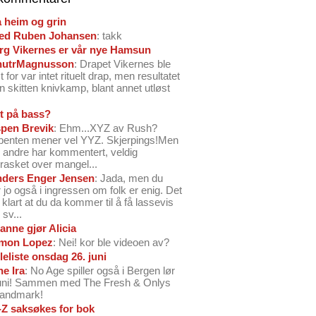
å heim og grin
ed Ruben Johansen
: takk
arg Vikernes er vår nye Hamsun
nutrMagnusson
: Drapet Vikernes ble
 for var intet rituelt drap, men resultatet
n skitten knivkamp, blant annet utløst
t på bass?
pen Brevik
: Ehm...XYZ av Rush?
benten mener vel YYZ. Skjerpings!Men
andre har kommentert, veldig
rasket over mangel...
ders Enger Jensen
: Jada, men du
 jo også i ingressen om folk er enig. Det
o klart at du da kommer til å få lassevis
sv...
anne gjør Alicia
mon Lopez
: Nei! kor ble videoen av?
leliste onsdag 26. juni
ne Ira
: No Age spiller også i Bergen lør
juni! Sammen med The Fresh & Onlys
Landmark!
-Z saksøkes for bok