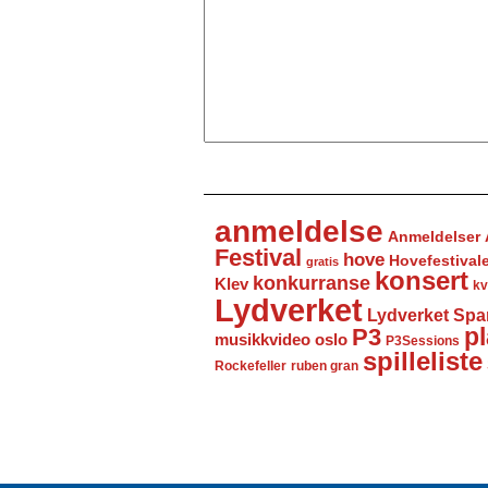
anmeldelse
Anmeldelser
Festival
hove
Hovefestival
gratis
konsert
konkurranse
Klev
kv
Lydverket
Lydverket Spa
P3
pl
musikkvideo
oslo
P3Sessions
spilleliste
Rockefeller
ruben gran