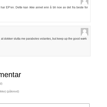
 har EP’en. Dette kan ikke annet enn å bli noe av det fra beste for
d at dokker slutta me paraboles volantes, but keep up the good wørk
mentar
d)
 ikke) (påkrevd)