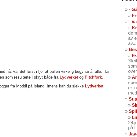
- G
Fr
- V
K
dømt
av e
av...
Bes
Es
Skri
som 
over
nå, var det først i fjor at ballen virkelig begynte å rulle. Han
An
len som resulterte i skryt både fra
Lydverket
og
Pitchfork
.
spør
logger fra Moddi på Island. Imens kan du sjekke
Lydverket
er j
med 
Sus
Si
Spil
Li
29.
på 
Jay