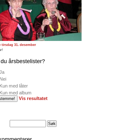
te tirsdag 31. desember
r!
du årsbestelister?
Ja
Nei
Kun med låter
Kun med album
Vis resultatet
 kommentarer