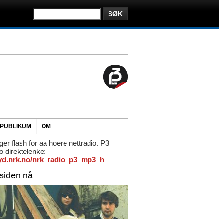
PUBLIKUM
OM
ger flash for aa hoere nettradio. P3
io direktelenke:
/lyd.nrk.no/nrk_radio_p3_mp3_h
rsiden nå