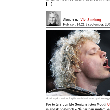
[…]
Skrevet av:
Vivi Stenberg
Publisert 14:21 9 september, 20
Moddi er på Island for å spille inn debutalbumet og videoblog
For to år siden ble Senja-artisten Moddi
U
islandsk post-rock.» Nå har han inntatt S