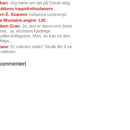
kari
: Jeg hørte om det på Oprah idag.
ikkens toppidrettsutøvere
rn E. Svanem
: forbanna surpromp!
e Mustaine angrer. Litt.
ben Gran
: Ja, den er dessverre borte
net... ja, ekstremt kjedelige
spillerskiftegreier. Men, du kan se den
https...
tane
: Er videoen nede? Skulle likt å se
 videoen
kommentert