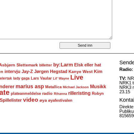
Sende
by:Larm
Elsk eller hat
Asbjørn Slettemark
billetter
Radio:
Jay-Z
Jørgen Hegstad
en
intervju
Kanye West
Kim
Live
TV:
NRK
Lars Vaular
lady gaga
elertak
Lil' Wayne
NRK1 to
marius asp
nderer
Musikk
Metallica
NRK3 m
Michael Jackson
ate
23.15
rilleristing
radio
plateanmeldelse
Robyn
Rihanna
video
Konta
Spillelister
øya
øyafestivalen
Direkte
Publiku
815659