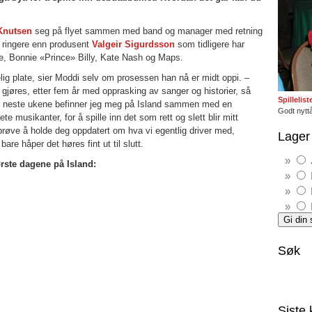
Knutsen
seg på flyet sammen med band og manager med retning
n ringere enn produsent
Valgeir Sigurdsson
som tidligere har
, Bonnie «Prince» Billy, Kate Nash og Maps.
lig plate, sier Moddi selv om prosessen han nå er midt oppi. –
le gjøres, etter fem år med opprasking av sanger og historier, så
Spillelis
De neste ukene befinner jeg meg på Island sammen med en
Godt nyttå
 musikanter, for å spille inn det som rett og slett blir mitt
prøve å holde deg oppdatert om hva vi egentlig driver med,
Lager 
 bare håper det høres fint ut til slutt.
ørste dagene på Island:
Søk
Siste