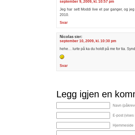
september 9, 2009, kl. 10:57 pm
Jeg har sett Moddi live et par ganger, og jeg
2010.
Svar
Nicolas
sier:
september 10, 2009, kl. 10:30 pm
hehe… lurte på ka du holdt på me for tia. Syn
Svar
Legg igjen en kom
Navn (påkrev
E-post (vises
Hjemmeside