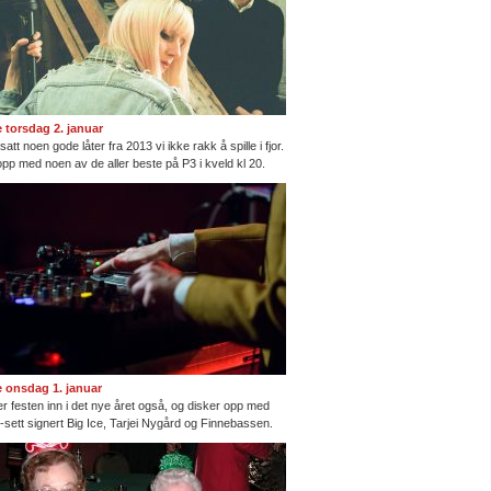
te torsdag 2. januar
satt noen gode låter fra 2013 vi ikke rakk å spille i fjor.
opp med noen av de aller beste på P3 i kveld kl 20.
te onsdag 1. januar
ter festen inn i det nye året også, og disker opp med
ng-sett signert Big Ice, Tarjei Nygård og Finnebassen.