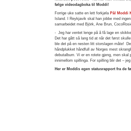
følge videodagboka til Moddi!
Forrige uke satte en lett forkjøla
Pål Moddi 
Island. I Reykjavik skal han jobbe med inge
samarbeidet med Björk, Ane Brun, CocoRosie
- Jeg har ventet lenge på å få lage en skikke
Det har gått så lang tid at når det først skul
ble det på en nesten litt storslagen måte! 
håndplukket håndfull av Norges mest skranglete
debutalbum. Vi er en rotete gjeng, men skal 
innimellom spillinga. For spilling blir det – jeg
Her er Moddis egen statusrapport fra de f