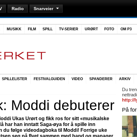
V
Radio
Snarveier
R
MUSIKK
FILM
SPILL
TV-SERIER
URØRT
FOTO
OM P3
SPILLELISTER
FESTIVALGUIDEN
VIDEO
SPANDERER
ARKIV
Du tren
nettrad
: Moddi debuterer
http:/
På fo
Moddi Ukas Urørt og fikk ros for sitt «musikalske
Nå har han inntatt Saga-øya for å spille inn
 du følge videodagboka til Moddi! Forrige uke
Knutsen seg på flyet sammen med band og manager