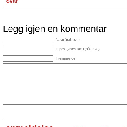
Svar
Legg igjen en kommentar
Navn (påkrevd)
E-post (vises ikke) (påkrevd)
Hjemmeside