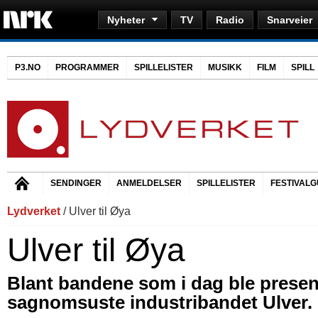
Nyheter
TV
Radio
Snarveier
P3.NO
PROGRAMMER
SPILLELISTER
MUSIKK
FILM
SPILL
SENDINGER
ANMELDELSER
SPILLELISTER
FESTIVALG
Lydverket
/ Ulver til Øya
Ulver til Øya
Blant bandene som i dag ble present
sagnomsuste industribandet Ulver.