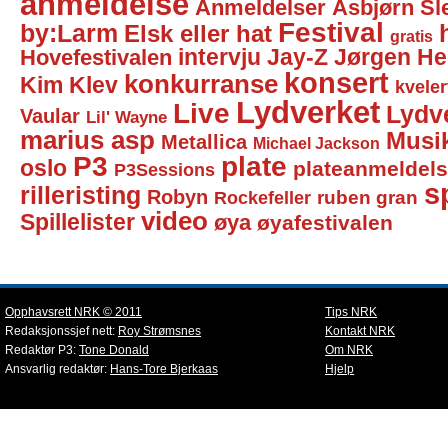
anmeldelse
Anmeldelser
Asbjørn Sl
Festival
by:Larm
Elsk eller hat
gratis
intervju
Jay-Z
Jørgen He
Hovefestivalen
konsert
konkurranse
Kim Klev
kveler
Lydverket
Live
Lydv
Vaular
Lil' Wayne
marius asp
Musi
Metallica
Michael Jackson
P3
plate
oslo
plateanmeldel
P3Sessions
sp
rilleristing
Robyn
Rockefeller
ruben gran
video
Spillelister
øya
øyafestivalen
Opphavsrett NRK © 2011
Tips NRK
Redaksjonssjef nett:
Roy Strømsnes
Kontakt NRK
Redaktør P3:
Tone Donald
Om NRK
Ansvarlig redaktør:
Hans-Tore Bjerkaas
Hjelp