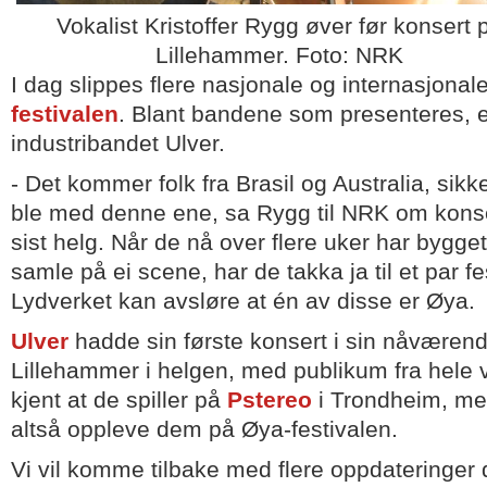
Vokalist Kristoffer Rygg øver før konsert 
Lillehammer. Foto: NRK
I dag slippes flere nasjonale og internasjonale 
festivalen
. Blant bandene som presenteres, 
industribandet Ulver.
- Det kommer folk fra Brasil og Australia, sikke
ble med denne ene, sa Rygg til NRK om kons
sist helg. Når de nå over flere uker har bygg
samle på ei scene, har de takka ja til et par fes
Lydverket kan avsløre at én av disse er Øya.
Ulver
hadde sin første konsert i sin nåværen
Lillehammer i helgen, med publikum fra hele ve
kjent at de spiller på
Pstereo
i Trondheim, men
altså oppleve dem på Øya-festivalen.
Vi vil komme tilbake med flere oppdateringer 