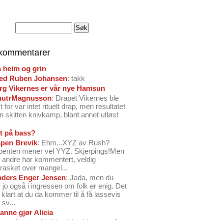
 kommentarer
å heim og grin
ed Ruben Johansen
: takk
arg Vikernes er vår nye Hamsun
nutrMagnusson
: Drapet Vikernes ble
 for var intet rituelt drap, men resultatet
n skitten knivkamp, blant annet utløst
t på bass?
pen Brevik
: Ehm...XYZ av Rush?
benten mener vel YYZ. Skjerpings!Men
andre har kommentert, veldig
rasket over mangel...
ders Enger Jensen
: Jada, men du
 jo også i ingressen om folk er enig. Det
o klart at du da kommer til å få lassevis
sv...
anne gjør Alicia