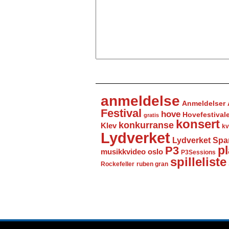
anmeldelse
Anmeldelser
Festival
hove
Hovefestival
gratis
konsert
konkurranse
Klev
kv
Lydverket
Lydverket Spa
P3
pl
musikkvideo
oslo
P3Sessions
spilleliste
Rockefeller
ruben gran