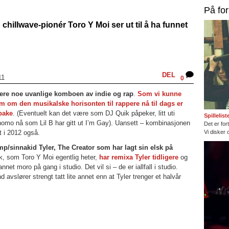
På fo
chillwave-pionér Toro Y Moi ser ut til å ha funnet
DEL
11
0
igere noe uvanlige komboen av indie og rap
.
Som vi kunne
 som om den musikalske horisonten til rappere nå til dags er
lbake
. (Eventuelt kan det være som DJ Quik påpeker, litt uti
Spillelis
lt homo nå som Lil B har gitt ut I’m Gay). Uansett – kombinasjonen
Det er fort
t i 2012 også.
Vi disker 
p/sinnakid Tyler, The Creator som har lagt sin elsk på
k, som Toro Y Moi egentlig heter,
har remixa Tyler tidligere
og
net moro på gang i studio. Det vil si – de er iallfall i studio.
avslører strengt tatt lite annet enn at Tyler trenger et halvår