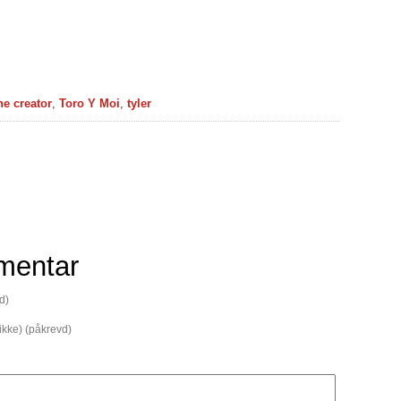
he creator
,
Toro Y Moi
,
tyler
mentar
d)
 ikke) (påkrevd)