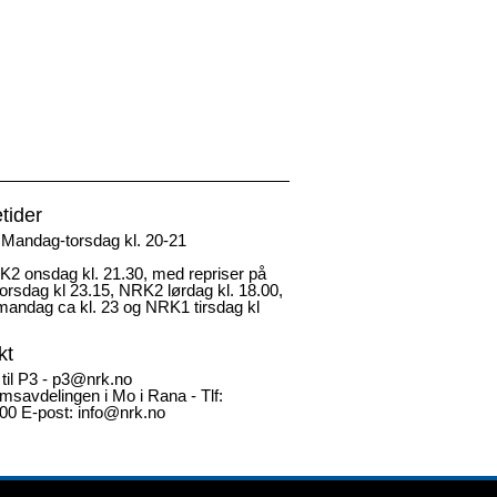
tider
Mandag-torsdag kl. 20-21
2 onsdag kl. 21.30, med repriser på
rsdag kl 23.15, NRK2 lørdag kl. 18.00,
andag ca kl. 23 og NRK1 tirsdag kl
kt
 til P3 - p3@nrk.no
msavdelingen i Mo i Rana - Tlf:
00 E-post: info@nrk.no