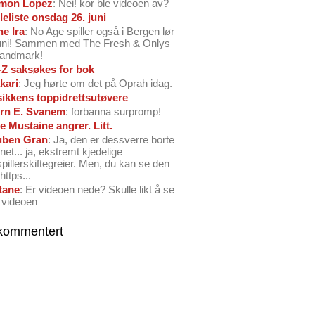
mon Lopez
: Nei! kor ble videoen av?
leliste onsdag 26. juni
ne Ira
: No Age spiller også i Bergen lør
juni! Sammen med The Fresh & Onlys
Landmark!
-Z saksøkes for bok
kari
: Jeg hørte om det på Oprah idag.
ikkens toppidrettsutøvere
rn E. Svanem
: forbanna surpromp!
e Mustaine angrer. Litt.
ben Gran
: Ja, den er dessverre borte
net... ja, ekstremt kjedelige
spillerskiftegreier. Men, du kan se den
https...
tane
: Er videoen nede? Skulle likt å se
 videoen
kommentert