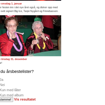
te onsdag 1. januar
ter festen inn i det nye året også, og disker opp med
ng-sett signert Big Ice, Tarjei Nygård og Finnebassen.
te tirsdag 31. desember
r!
du årsbestelister?
Ja
Nei
Kun med låter
Kun med album
Vis resultatet