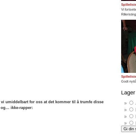
Spillelis
Vi fortset
Rilleristi
Spillelis
Godt nyttå
Lager 
vi umiddelbart for oss at det kommer til å trumfe disse
 og… ikke-rapper: