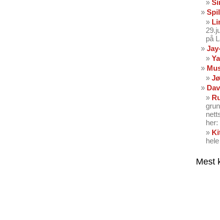
Si
Spil
Li
29.
på 
Jay
Ya
Mus
Jø
Dav
Ru
grun
nett
her: 
Ki
hele
Mest 