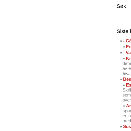
Søk
Siste
- G
Fr
- V
K
dømt
av e
av...
Bes
Es
Skri
som 
over
An
spør
er j
med 
Sus