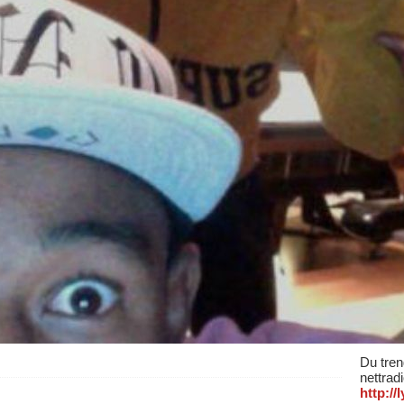
Du tren
nettrad
http:/