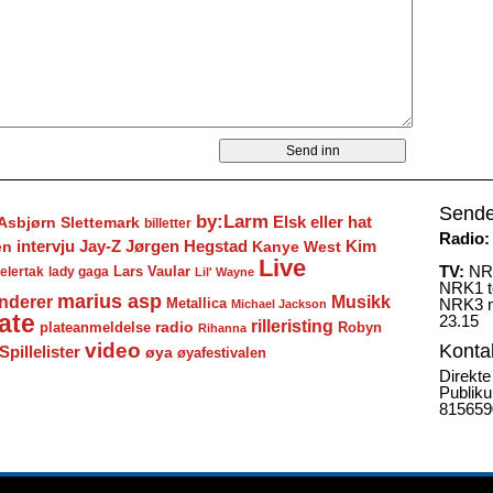
Sende
by:Larm
Elsk eller hat
Asbjørn Slettemark
billetter
Radio:
Jay-Z
Jørgen Hegstad
en
intervju
Kanye West
Kim
Live
TV:
NRK
Lars Vaular
lady gaga
elertak
Lil' Wayne
NRK1 to
marius asp
nderer
Musikk
Metallica
NRK3 m
Michael Jackson
ate
23.15
rilleristing
radio
plateanmeldelse
Robyn
Rihanna
video
Konta
Spillelister
øya
øyafestivalen
Direkte
Publiku
815659