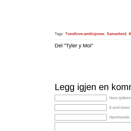
Tags:
?uestlove-ambisjoner
,
Samarbeid
,
t
Del "Tyler y Moi"
Legg igjen en kom
Navn (påkrev
E-post (vises
Hjemmeside