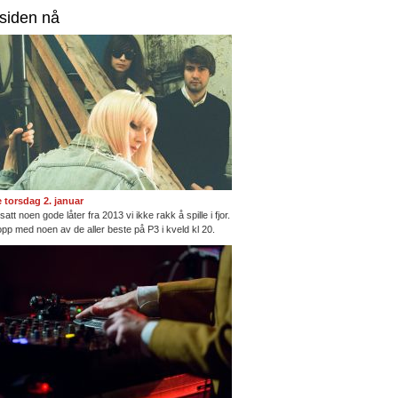
rsiden nå
te torsdag 2. januar
satt noen gode låter fra 2013 vi ikke rakk å spille i fjor.
opp med noen av de aller beste på P3 i kveld kl 20.