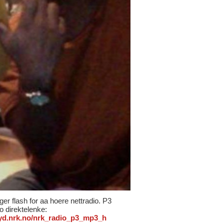
ger flash for aa hoere nettradio. P3
io direktelenke:
/lyd.nrk.no/nrk_radio_p3_mp3_h