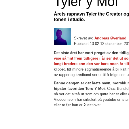
Tyler y Moi
Årets rapnavn Tyler the Creator og 
tonen i studio.
Skrevet av:
Andreas Øverland
Publisert 13:02 12 desember, 20
Det siste året har vært preget av den tidl
vise så fint frem tidligere i år ser det ut
langt bredere enn den var bare noen år ti
klippet, litt mindre stigmatiserende å bli ka
av rapper og kredband ser ut til å følge oss u
Denne gangen er det årets navn, moroklum
hipster-favoritten Toro Y Moi
. Chaz Bundic
nå ser det altså ut som om gutta har et eller an
Videoen som har sirkulert på youtube en stund 
eller to før han er ?uestlove: