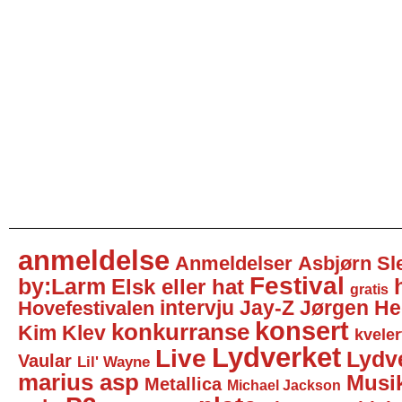
anmeldelse
Anmeldelser
Asbjørn Sl
Festival
by:Larm
Elsk eller hat
gratis
intervju
Jay-Z
Jørgen He
Hovefestivalen
konsert
konkurranse
Kim Klev
kveler
Lydverket
Live
Lydv
Vaular
Lil' Wayne
marius asp
Musi
Metallica
Michael Jackson