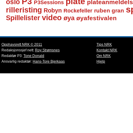
P3
plate
oslo
plateanmeldel
P3Sessions
sp
rilleristing
Robyn
Rockefeller
ruben gran
video
Spillelister
øya
øyafestivalen
Opphavsrett NRK © 2011
Tips NRK
Redaksjonssjef nett:
Roy Strømsnes
Kontakt NRK
Redaktør P3:
Tone Donald
Om NRK
Ansvarlig redaktør:
Hans-Tore Bjerkaas
Hjelp