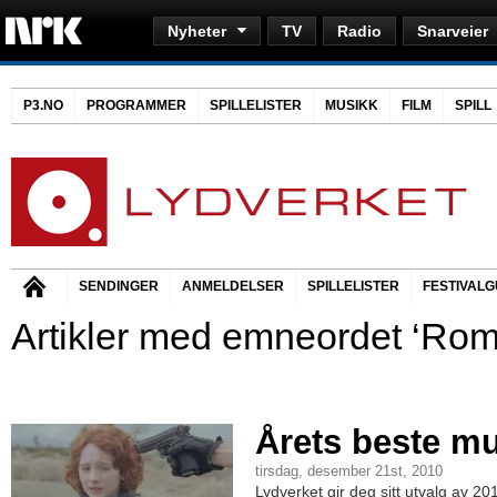
Nyheter
TV
Radio
Snarveier
P3.NO
PROGRAMMER
SPILLELISTER
MUSIKK
FILM
SPILL
SENDINGER
ANMELDELSER
SPILLELISTER
FESTIVALG
Artikler med emneordet ‘Rom
Årets beste mu
tirsdag, desember 21st, 2010
Lydverket gir deg sitt utvalg av 20