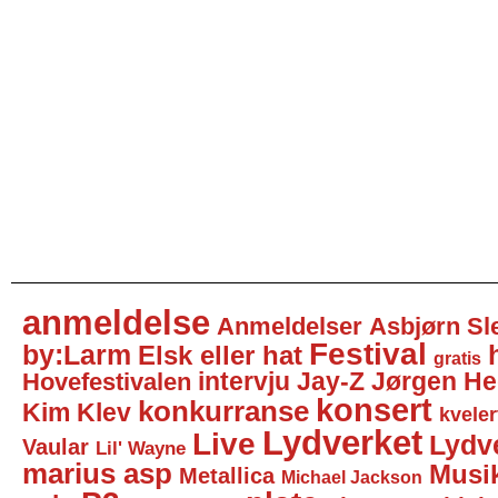
anmeldelse
Anmeldelser
Asbjørn Sl
Festival
by:Larm
Elsk eller hat
gratis
intervju
Jay-Z
Jørgen He
Hovefestivalen
konsert
konkurranse
Kim Klev
kveler
Lydverket
Live
Lydv
Vaular
Lil' Wayne
marius asp
Musi
Metallica
Michael Jackson