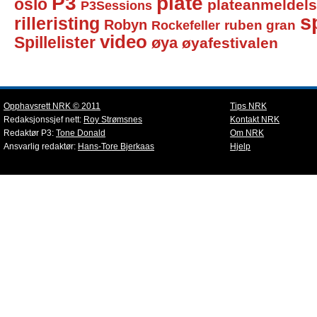
P3
plate
oslo
plateanmeldel
P3Sessions
sp
rilleristing
Robyn
Rockefeller
ruben gran
video
Spillelister
øya
øyafestivalen
Opphavsrett NRK © 2011
Tips NRK
Redaksjonssjef nett:
Roy Strømsnes
Kontakt NRK
Redaktør P3:
Tone Donald
Om NRK
Ansvarlig redaktør:
Hans-Tore Bjerkaas
Hjelp