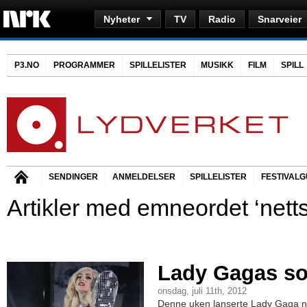
Nyheter
TV
Radio
Snarveier
P3.NO
PROGRAMMER
SPILLELISTER
MUSIKK
FILM
SPILL
SENDINGER
ANMELDELSER
SPILLELISTER
FESTIVALG
Artikler med emneordet ‘netts
Lady Gagas sos
onsdag, juli 11th, 2012
Denne uken lanserte Lady Gaga net