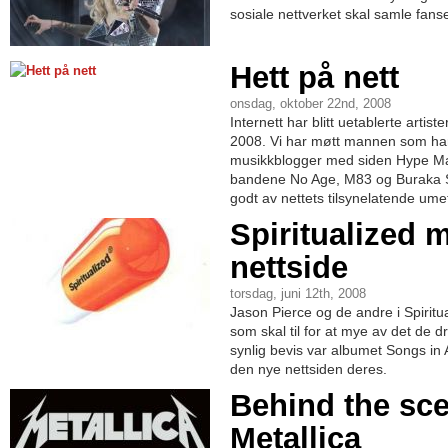
sosiale nettverket skal samle fans
Hett på nett
onsdag, oktober 22nd, 2008
Internett har blitt uetablerte artist
2008. Vi har møtt mannen som har
musikkblogger med siden Hype Ma
bandene No Age, M83 og Buraka S
godt av nettets tilsynelatende umet
Spiritualized 
nettside
torsdag, juni 12th, 2008
Jason Pierce og de andre i Spiritual
som skal til for at mye av det de dr
synlig bevis var albumet Songs in
den nye nettsiden deres.
Behind the sc
Metallica