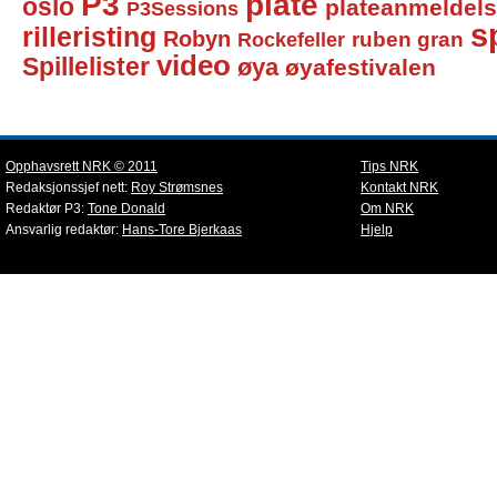
P3
plate
oslo
plateanmeldel
P3Sessions
sp
rilleristing
Robyn
Rockefeller
ruben gran
video
Spillelister
øya
øyafestivalen
Opphavsrett NRK © 2011
Tips NRK
Redaksjonssjef nett:
Roy Strømsnes
Kontakt NRK
Redaktør P3:
Tone Donald
Om NRK
Ansvarlig redaktør:
Hans-Tore Bjerkaas
Hjelp