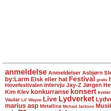
anmeldelse
Anmeldelser
Asbjørn Sl
Festival
by:Larm
Elsk eller hat
gratis
intervju
Jay-Z
Jørgen He
Hovefestivalen
konsert
konkurranse
Kim Klev
kveler
Lydverket
Live
Lydv
Vaular
Lil' Wayne
marius asp
Musi
Metallica
Michael Jackson