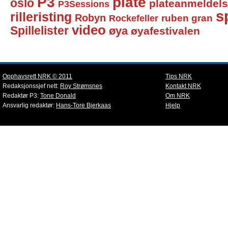
P3
plate
oslo
plateanmeldel
P3Sessions
sp
rilleristing
Robyn
Rockefeller
ruben gran
video
Spillelister
øya
øyafestivalen
Opphavsrett NRK © 2011
Tips NRK
Redaksjonssjef nett:
Roy Strømsnes
Kontakt NRK
Redaktør P3:
Tone Donald
Om NRK
Ansvarlig redaktør:
Hans-Tore Bjerkaas
Hjelp