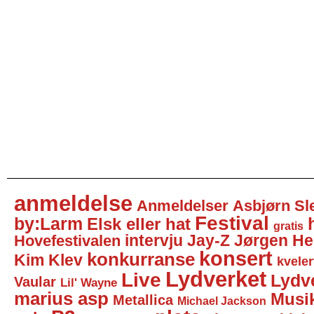
anmeldelse
Anmeldelser
Asbjørn Sl
Festival
by:Larm
Elsk eller hat
gratis
intervju
Jay-Z
Jørgen He
Hovefestivalen
konsert
konkurranse
Kim Klev
kveler
Lydverket
Live
Lydv
Vaular
Lil' Wayne
marius asp
Musi
Metallica
Michael Jackson