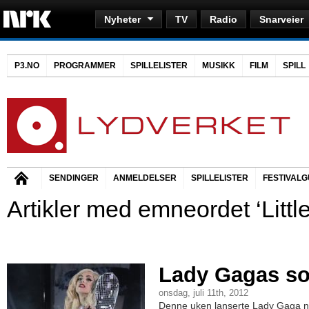
Nyheter
TV
Radio
Snarveier
P3.NO
PROGRAMMER
SPILLELISTER
MUSIKK
FILM
SPILL
SENDINGER
ANMELDELSER
SPILLELISTER
FESTIVALG
Artikler med emneordet ‘Littl
Lady Gagas sos
onsdag, juli 11th, 2012
Denne uken lanserte Lady Gaga net