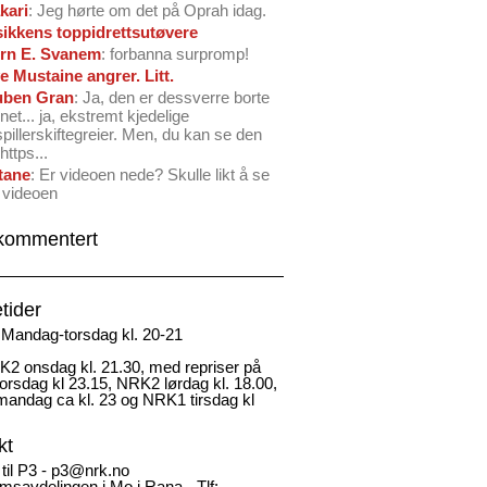
kari
: Jeg hørte om det på Oprah idag.
ikkens toppidrettsutøvere
rn E. Svanem
: forbanna surpromp!
e Mustaine angrer. Litt.
ben Gran
: Ja, den er dessverre borte
net... ja, ekstremt kjedelige
spillerskiftegreier. Men, du kan se den
https...
tane
: Er videoen nede? Skulle likt å se
 videoen
kommentert
tider
Mandag-torsdag kl. 20-21
2 onsdag kl. 21.30, med repriser på
rsdag kl 23.15, NRK2 lørdag kl. 18.00,
andag ca kl. 23 og NRK1 tirsdag kl
kt
 til P3 - p3@nrk.no
msavdelingen i Mo i Rana - Tlf: