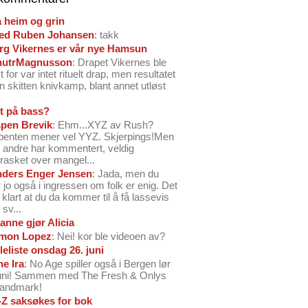
å heim og grin
ed Ruben Johansen
: takk
arg Vikernes er vår nye Hamsun
nutrMagnusson
: Drapet Vikernes ble
 for var intet rituelt drap, men resultatet
n skitten knivkamp, blant annet utløst
t på bass?
pen Brevik
: Ehm...XYZ av Rush?
benten mener vel YYZ. Skjerpings!Men
andre har kommentert, veldig
rasket over mangel...
ders Enger Jensen
: Jada, men du
 jo også i ingressen om folk er enig. Det
o klart at du da kommer til å få lassevis
sv...
anne gjør Alicia
mon Lopez
: Nei! kor ble videoen av?
leliste onsdag 26. juni
ne Ira
: No Age spiller også i Bergen lør
juni! Sammen med The Fresh & Onlys
Landmark!
-Z saksøkes for bok