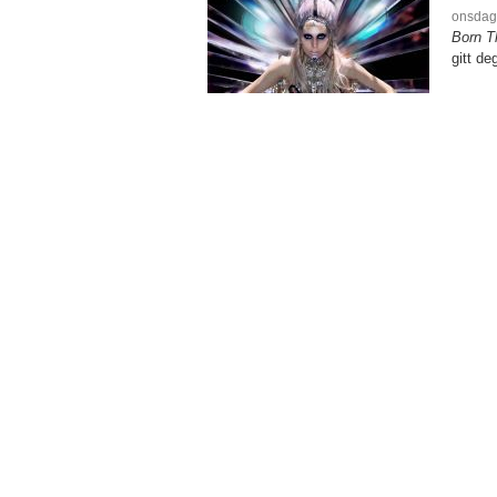
onsdag,
Born T
gitt de