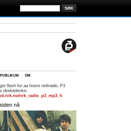
PUBLIKUM
OM
ger flash for aa hoere nettradio. P3
io direktelenke:
/lyd.nrk.no/nrk_radio_p3_mp3_h
rsiden nå