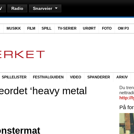
V
Radio
Snarveier
R
MUSIKK
FILM
SPILL
TV-SERIER
URØRT
FOTO
OM P3
SPILLELISTER
FESTIVALGUIDEN
VIDEO
SPANDERER
ARKIV
eordet ‘heavy metal
Du tren
nettrad
http:/
På fo
nstermat