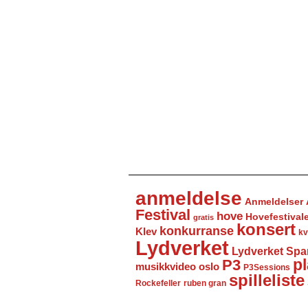
anmeldelse
Anmeldelser
Festival
hove
Hovefestival
gratis
konsert
konkurranse
Klev
kv
Lydverket
Lydverket Spa
P3
pl
musikkvideo
oslo
P3Sessions
spilleliste
Rockefeller
ruben gran