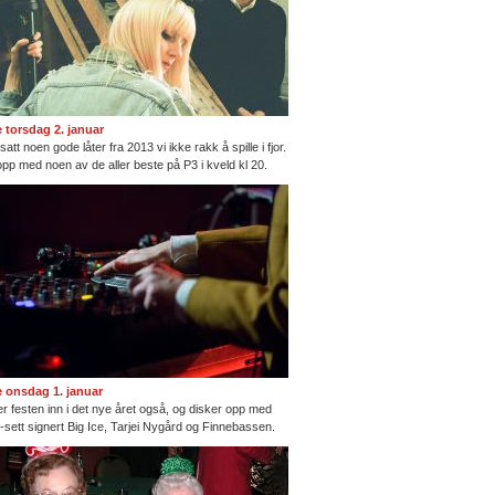
te torsdag 2. januar
satt noen gode låter fra 2013 vi ikke rakk å spille i fjor.
opp med noen av de aller beste på P3 i kveld kl 20.
te onsdag 1. januar
ter festen inn i det nye året også, og disker opp med
ng-sett signert Big Ice, Tarjei Nygård og Finnebassen.