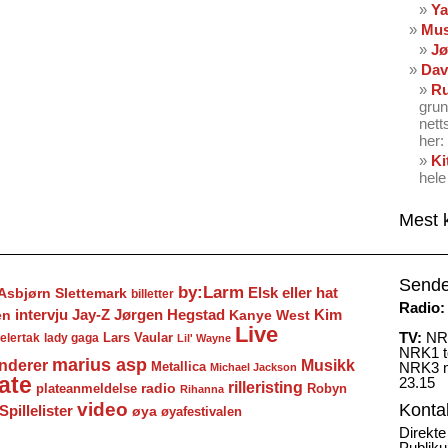
Ya
Mus
Jø
Dav
Ru
grun
nett
her: 
Ki
hele
Mest 
Sende
by:Larm
Elsk eller hat
Asbjørn Slettemark
billetter
Radio:
Jay-Z
Jørgen Hegstad
en
intervju
Kanye West
Kim
Live
TV:
NRK
Lars Vaular
lady gaga
elertak
Lil' Wayne
NRK1 to
marius asp
nderer
Musikk
Metallica
NRK3 m
Michael Jackson
ate
23.15
rilleristing
radio
plateanmeldelse
Robyn
Rihanna
video
Konta
Spillelister
øya
øyafestivalen
Direkte
Publiku