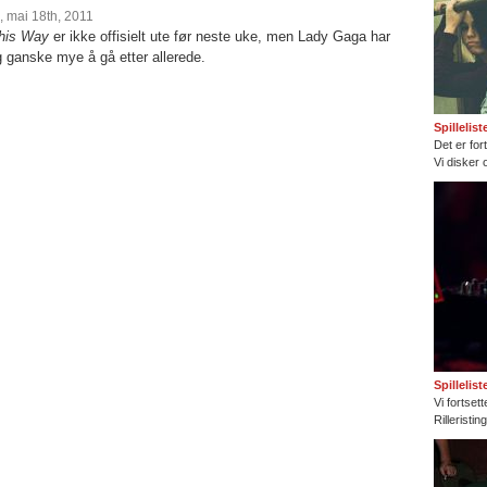
 mai 18th, 2011
his Way
er ikke offisielt ute før neste uke, men Lady Gaga har
g ganske mye å gå etter allerede.
Spillelis
Det er fort
Vi disker 
Spillelis
Vi fortset
Rilleristi