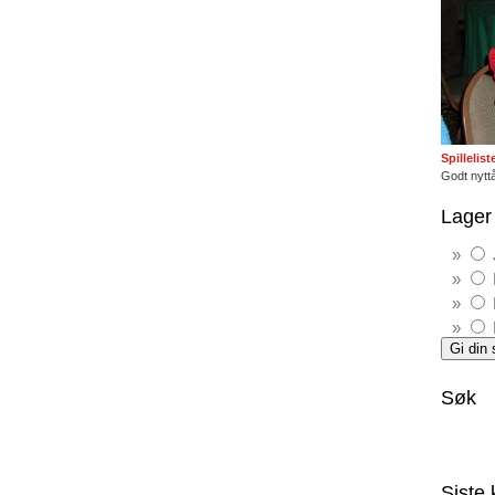
Spillelis
Godt nyttå
Lager 
Søk
Siste