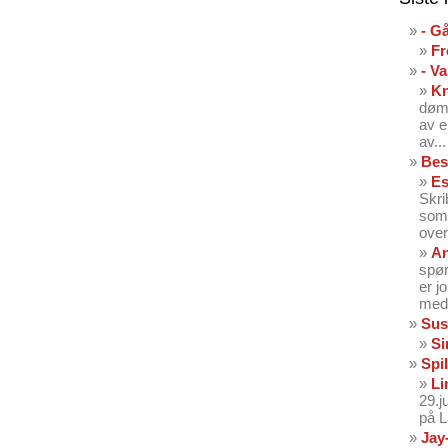
- G
Fr
- V
K
dømt
av e
av...
Bes
Es
Skri
som 
over
An
spør
er j
med 
Sus
Si
Spil
Li
29.
på 
Jay