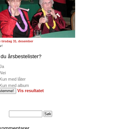
te tirsdag 31. desember
r!
du årsbestelister?
Ja
Nei
Kun med låter
Kun med album
Vis resultatet
 kommentarer