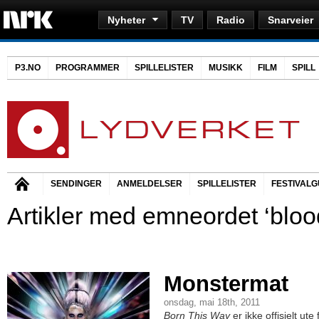
Nyheter
TV
Radio
Snarveier
P3.NO
PROGRAMMER
SPILLELISTER
MUSIKK
FILM
SPILL
SENDINGER
ANMELDELSER
SPILLELISTER
FESTIVALG
Artikler med emneordet ‘bloo
Monstermat
onsdag, mai 18th, 2011
Born This Way
er ikke offisielt u