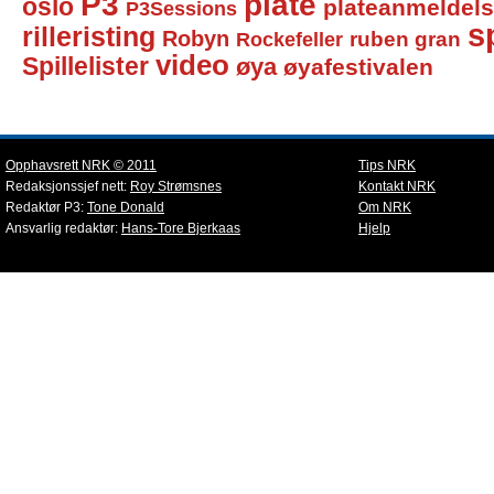
P3
plate
oslo
plateanmeldel
P3Sessions
sp
rilleristing
Robyn
Rockefeller
ruben gran
video
Spillelister
øya
øyafestivalen
Opphavsrett NRK © 2011
Tips NRK
Redaksjonssjef nett:
Roy Strømsnes
Kontakt NRK
Redaktør P3:
Tone Donald
Om NRK
Ansvarlig redaktør:
Hans-Tore Bjerkaas
Hjelp