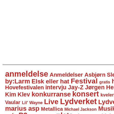
anmeldelse
Anmeldelser
Asbjørn Sl
Festival
by:Larm
Elsk eller hat
gratis
intervju
Jay-Z
Jørgen He
Hovefestivalen
konsert
konkurranse
Kim Klev
kveler
Lydverket
Live
Lydv
Vaular
Lil' Wayne
marius asp
Musi
Metallica
Michael Jackson