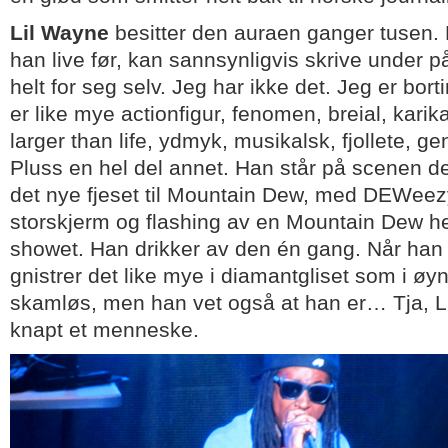
Lil Wayne
besitter den auraen ganger tusen.
han live før, kan sannsynligvis skrive under 
helt for seg selv. Jeg har ikke det. Jeg er bo
er like mye actionfigur, fenomen, breial, karikat
larger than life, ydmyk, musikalsk, fjollete, g
Pluss en hel del annet. Han står på scenen 
det nye fjeset til Mountain Dew, med DEWee
storskjerm og flashing av en Mountain Dew h
showet. Han drikker av den én gang. Når han
gnistrer det like mye i diamantgliset som i øy
skamløs, men han vet også at han er… Tja, L
knapt et menneske.