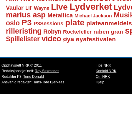
Lydverket
Live
Lydv
Vaular
Lil' Wayne
marius asp
Musi
Metallica
Michael Jackson
P3
plate
oslo
plateanmeldel
P3Sessions
sp
rilleristing
Robyn
Rockefeller
ruben gran
video
Spillelister
øya
øyafestivalen
Opphavsrett NRK © 2011
Tips NRK
Redaksjonssjef nett:
Roy Strømsnes
Kontakt NRK
Redaktør P3:
Tone Donald
Om NRK
Ansvarlig redaktør:
Hans-Tore Bjerkaas
Hjelp