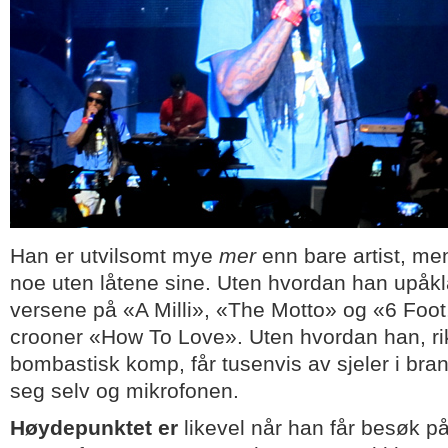
Han er utvilsomt mye
mer
enn bare artist, me
noe uten låtene sine. Uten hvordan han upåkl
versene på «A Milli», «The Motto» og «6 Foot,
crooner «How To Love». Uten hvordan han, ri
bombastisk komp, får tusenvis av sjeler i bra
seg selv og mikrofonen.
Høydepunktet er
likevel når han får besøk p