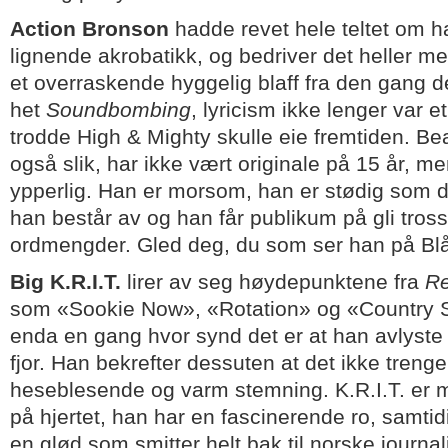
Action Bronson
hadde revet hele teltet om h
lignende akrobatikk, og bedriver det heller m
et overraskende hyggelig blaff fra den gang 
het
Soundbombing
, lyricism ikke lenger var 
trodde High & Mighty skulle eie fremtiden. Be
også slik, har ikke vært originale på 15 år, m
ypperlig. Han er morsom, han er stødig som de
han består av og han får publikum på gli tross
ordmengder. Gled deg, du som ser han på Blå i
Big K.R.I.T.
lirer av seg høydepunktene fra
Re
som «Sookie Now», «Rotation» og «Country Sh
enda en gang hvor synd det er at han avlyste S
fjor. Han bekrefter dessuten at det ikke trenge
heseblesende og varm stemning. K.R.I.T. er m
på hjertet, han har en fascinerende ro, samti
en glød som smitter helt bak til norske journali