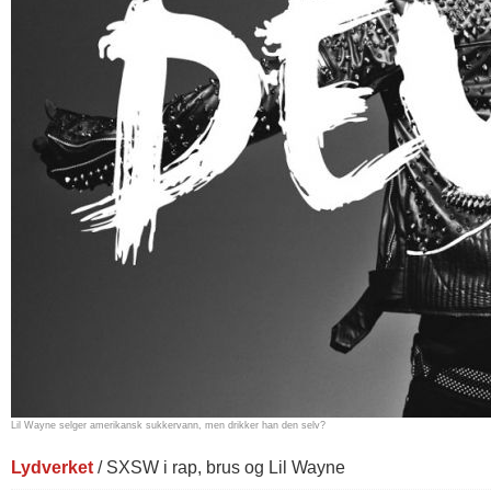
Lil Wayne selger amerikansk sukkervann, men drikker han den selv?
Lydverket
/ SXSW i rap, brus og Lil Wayne