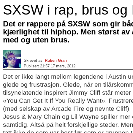
SXSW i rap, brus og 
Det er rappere på SXSW som gir båd
kjærlighet til hiphop. Men størst av 
med og uten brus.
Skrevet av:
Ruben Gran
Publisert 21:57 17 mars, 2012
Det er ikke langt mellom legendene i Austin 
glede og frustrasjon. Glede, når en tilårsko
tilsynelatende inspirert Jimmy Cliff står meter
«You Can Get It If You Really Want». Frustre
(med selskap av Arcade Fire og nevnte Cliff)
Jesus & Mary Chain og Lil Wayne spiller mer 
samtidig. Altså på helt forskjellige steder. Men
tatt ikke de som var best før som er grunnen til