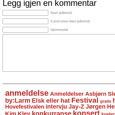
Legg igjen en kommentar
Navn (påkrevd)
E-post (vises ikke) (påkrevd)
Hjemmeside
anmeldelse
Anmeldelser
Asbjørn Sl
Festival
by:Larm
Elsk eller hat
gratis
intervju
Jay-Z
Jørgen He
Hovefestivalen
konsert
konkurranse
Kim Klev
kveler