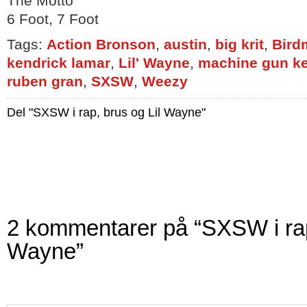
The Motto
6 Foot, 7 Foot
Tags:
Action Bronson
,
austin
,
big krit
,
Bird
kendrick lamar
,
Lil' Wayne
,
machine gun ke
ruben gran
,
SXSW
,
Weezy
Del "SXSW i rap, brus og Lil Wayne"
2 kommentarer på “SXSW i rap
Wayne”