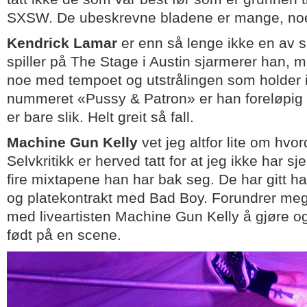
SXSW. De ubeskrevne bladene er mange, noen
Kendrick Lamar
er enn så lenge ikke en av s
spiller på The Stage i Austin sjarmerer han, m
noe med tempoet og utstrålingen som holder 
nummeret «Pussy & Patron» er han foreløpig 
er bare slik. Helt greit så fall.
Machine Gun Kelly
vet jeg altfor lite om hvor
Selvkritikk er herved tatt for at jeg ikke har s
fire mixtapene han har bak seg. De har gitt h
og platekontrakt med Bad Boy. Forundrer meg 
med liveartisten Machine Gun Kelly å gjøre og
født på en scene.