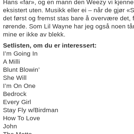
Hans «far», og en mann den Weezy vi kjenn
eksistert uten. Musikk eller ei – når de gjør «
det først og fremst stas bare å overvære det,
rørende. Som Lil Wayne har jeg også noen tå
mine er ikke av blekk.
Setlisten, om du er interessert:
I’m Going In
A Milli
Blunt Blowin’
She Will
I’m On One
Bedrock
Every Girl
Stay Fly w/Birdman
How To Love
John