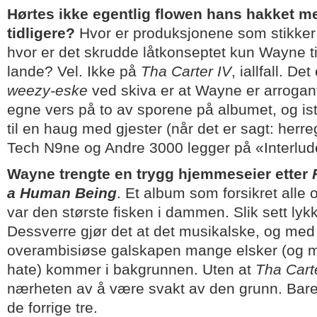
Hørtes ikke egentlig flowen hans hakket mer
tidligere?
Hvor er produksjonene som stikker
hvor er det skrudde låtkonseptet kun Wayne ti
lande? Vel. Ikke på
Tha Carter IV
, iallfall. De
weezy-eske
ved skiva er at Wayne er arrogant 
egne vers på to av sporene på albumet, og is
til en haug med gjester (når det er sagt: herr
Tech N9ne og Andre 3000 legger på «Interlud
Wayne trengte en trygg hjemmeseier etter
a Human Being
. Et album som forsikret alle 
var den største fisken i dammen. Slik sett ly
Dessverre gjør det at det musikalske, og med
overambisiøse galskapen mange elsker (og m
hate) kommer i bakgrunnen. Uten at
Tha Cart
nærheten av å være svakt av den grunn. Bar
de forrige tre.