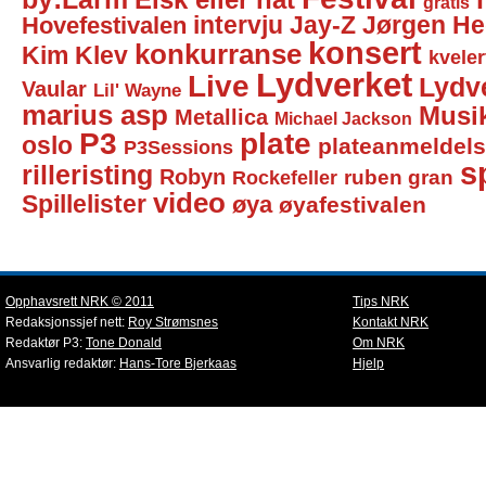
Elsk eller hat
gratis
intervju
Jay-Z
Jørgen He
Hovefestivalen
konsert
konkurranse
Kim Klev
kveler
Lydverket
Live
Lydv
Vaular
Lil' Wayne
marius asp
Musi
Metallica
Michael Jackson
P3
plate
oslo
plateanmeldel
P3Sessions
sp
rilleristing
Robyn
Rockefeller
ruben gran
video
Spillelister
øya
øyafestivalen
Opphavsrett NRK © 2011
Tips NRK
Redaksjonssjef nett:
Roy Strømsnes
Kontakt NRK
Redaktør P3:
Tone Donald
Om NRK
Ansvarlig redaktør:
Hans-Tore Bjerkaas
Hjelp