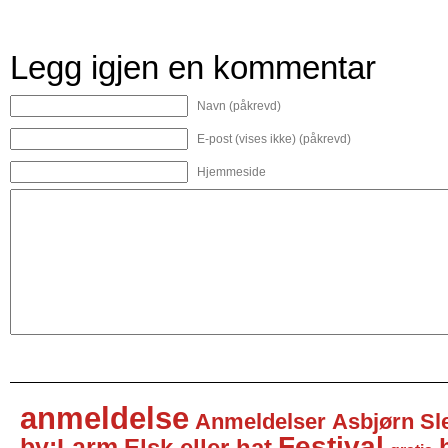
Legg igjen en kommentar
Navn (påkrevd)
E-post (vises ikke) (påkrevd)
Hjemmeside
anmeldelse
Anmeldelser
Asbjørn Sl
Festival
by:Larm