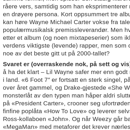
råere vers, samtidig som han eksprimenterer
en drøyere persona. Kort oppsummert tre alb
kan høre Wayne Michael Carter vokse fra talent t
populærmusikalsk premissleverandør. Men hv
etter et album (og noen mixtapeserier) som ikk
verdens viktigste (levende) rapper, men som 
noe av det beste gitt ut på 2000-tallet?
Svaret er (overraskende nok, på sett og vis
å ha det klart – Lil Wayne safer mer enn godt n
i land. «6 Foot 7″ er fortsatt en sterk singel, 
over året gammel, og Drake-gjestede «She Will
monsterlåt av den typen man håper aldri slut
på «President Carter», crooner seg ufortrød
finfine poplåta «How To Love» og leverer selv
Ross-kollaboen «John». Og når Weezy går b
«MegaMan» med metaforer det krever nærles