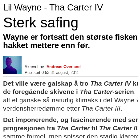
Lil Wayne - Tha Carter IV
Sterk safing
Wayne er fortsatt den største fiske
hakket mettere enn før.
Skrevet av:
Andreas Øverland
Publisert 0:53 31 august, 2011
Det ville være galskap å tro
Tha Carter IV
ku
de foregående skivene i
Tha Carter
-serien
.
alt et ganske så naturlig klimaks i det Wayne
verdensherredømme etter
Tha Carter III
.
Det imponerende, og fascinerende med seri
progresjonen fra
Tha Carter
til
Tha Carter II
samme formel, men spisser den stadig klarere