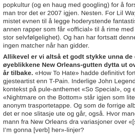
popkultur (og en haug med googling) for å for
man tror det er 2007 igjen. Nesten. For Lil W
mistet evnen til å legge hoderystende fantasti
annen rapper som får «official» til å rime med
stor selvfølgelighet). Og han har fortsatt den
ingen matcher når han gidder.
Allikevel er vi altså et godt stykke unna de
øyeblikkene New Orleans-gutten dytta ut o
år tilbake.
«How To Hate» hadde definitivt for
gjesteartist enn T-Pain. Inderlige John Legend
kontekst på pule-anthemet «So Special», og 
«Nightmare on the Bottom» står igjen som lit
anonym trasportetappe. Og som de forrige al
det er noe slitasje ute og går, også. Hvor ma
mann fra New Orleans dra variasjoner over «[su
I’m gonna [verb] her»-linjer?