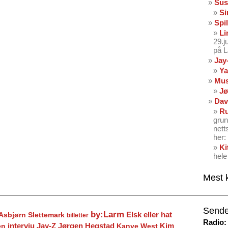
Sus
Si
Spil
Li
29.
på 
Jay
Ya
Mus
Jø
Dav
Ru
grun
nett
her: 
Ki
hele
Mest 
Sende
by:Larm
Elsk eller hat
Asbjørn Slettemark
billetter
Radio:
Jay-Z
Jørgen Hegstad
en
intervju
Kanye West
Kim