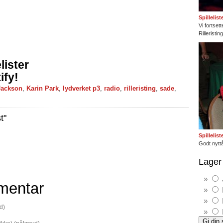
Spillelis
Vi fortset
Rilleristi
lister
ify!
Jackson
,
Karin Park
,
lydverket p3
,
radio
,
rilleristing
,
sade
,
t"
Spillelis
Godt nyttå
Lager 
mentar
d)