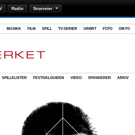
V
Radio
Snarveier
R
MUSIKK
FILM
SPILL
TV-SERIER
URØRT
FOTO
OM P3
SPILLELISTER
FESTIVALGUIDEN
VIDEO
SPANDERER
ARKIV