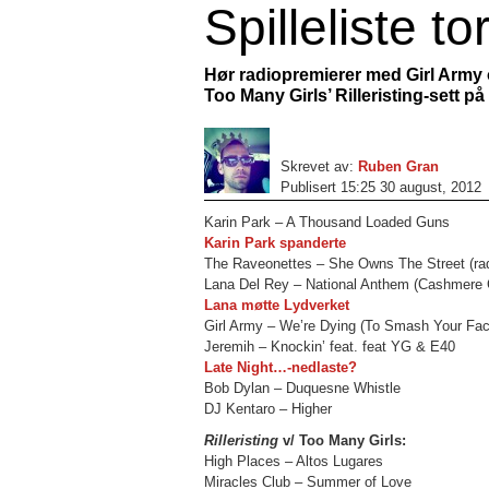
Spilleliste t
Hør radiopremierer med Girl Army 
Too Many Girls’ Rilleristing-sett på 
Skrevet av:
Ruben Gran
Publisert 15:25 30 august, 2012
Karin Park – A Thousand Loaded Guns
Karin Park spanderte
The Raveonettes – She Owns The Street (rad
Lana Del Rey – National Anthem (Cashmere 
Lana møtte Lydverket
Girl Army – We’re Dying (To Smash Your Face
Jeremih – Knockin’ feat. feat YG & E40
Late Night…-nedlaste?
Bob Dylan – Duquesne Whistle
DJ Kentaro – Higher
Rilleristing
v/ Too Many Girls:
High Places – Altos Lugares
Miracles Club – Summer of Love