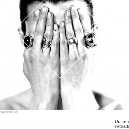
p/karinpark.com
Du tren
nettrad