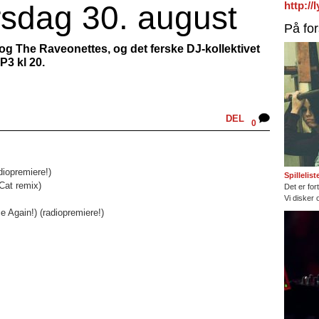
orsdag 30. august
http:/
På fo
og The Raveonettes, og det ferske DJ-kollektivet
P3 kl 20.
DEL
0
iopremiere!)
Spillelis
Cat remix)
Det er fort
Vi disker 
 Again!) (radiopremiere!)