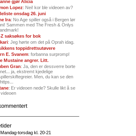
anne gjør Alicia
mon Lopez
: Nei! kor ble videoen av?
leliste onsdag 26. juni
ne Ira
: No Age spiller også i Bergen lør
juni! Sammen med The Fresh & Onlys
Landmark!
-Z saksøkes for bok
kari
: Jeg hørte om det på Oprah idag.
ikkens toppidrettsutøvere
rn E. Svanem
: forbanna surpromp!
e Mustaine angrer. Litt.
ben Gran
: Ja, den er dessverre borte
net... ja, ekstremt kjedelige
spillerskiftegreier. Men, du kan se den
https...
tane
: Er videoen nede? Skulle likt å se
 videoen
kommentert
tider
Mandag-torsdag kl. 20-21