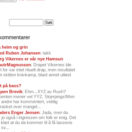
 kommentarer
å heim og grin
ed Ruben Johansen
: takk
arg Vikernes er vår nye Hamsun
nutrMagnusson
: Drapet Vikernes ble
 for var intet rituelt drap, men resultatet
n skitten knivkamp, blant annet utløst
t på bass?
pen Brevik
: Ehm...XYZ av Rush?
benten mener vel YYZ. Skjerpings!Men
andre har kommentert, veldig
rasket over mangel...
ders Enger Jensen
: Jada, men du
 jo også i ingressen om folk er enig. Det
o klart at du da kommer til å få lassevis
sv...