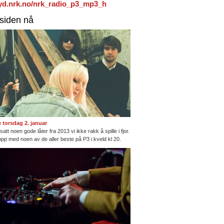
/lyd.nrk.no/nrk_radio_p3_mp3_h
rsiden nå
te torsdag 2. januar
satt noen gode låter fra 2013 vi ikke rakk å spille i fjor.
opp med noen av de aller beste på P3 i kveld kl 20.