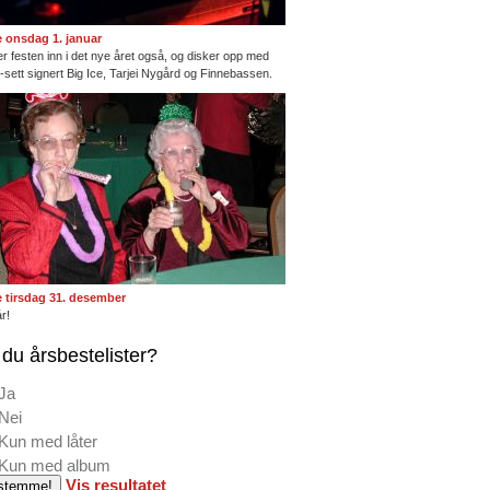
te onsdag 1. januar
ter festen inn i det nye året også, og disker opp med
ng-sett signert Big Ice, Tarjei Nygård og Finnebassen.
te tirsdag 31. desember
r!
du årsbestelister?
Ja
Nei
Kun med låter
Kun med album
Vis resultatet