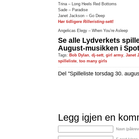
Trina – Long Heels Red Bottoms
Sade – Paradise
Janet Jackson – Go Deep
Hør tidligere
Rilleristing
-sett!
Angelicas Elegy – When You’re Asleep
Se alle Lydverkets spille
August-musikken i Spot
Tags:
Bob Dylan
,
dj-sett
,
girl army
,
Janet 
spilleliste
,
too many girls
Del "Spilleliste torsdag 30. augus
Legg igjen en kom
Navn (påkrev