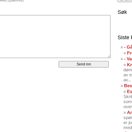
 ikke) (påkrevd)
Søk
Siste
- G
Fr
- V
K
dømt
av e
av...
Bes
Es
Skri
som 
over
An
spør
er j
med 