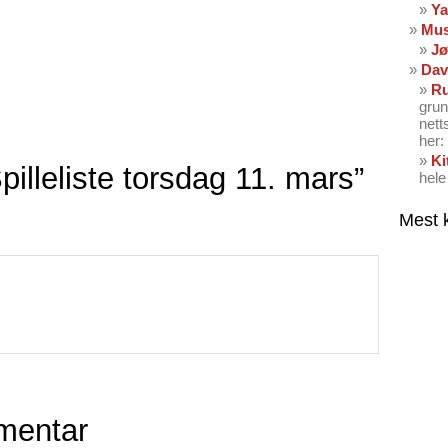
Ya
Mus
Jø
Dav
Ru
grun
nett
her: 
Ki
illeliste torsdag 11. mars”
hele
Mest 
mentar