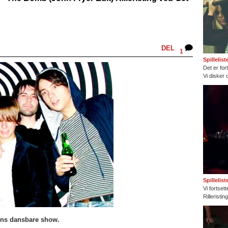
DEL
1
Spillelis
Det er fort
Vi disker 
Spillelis
Vi fortset
Rilleristi
ens dansbare show.