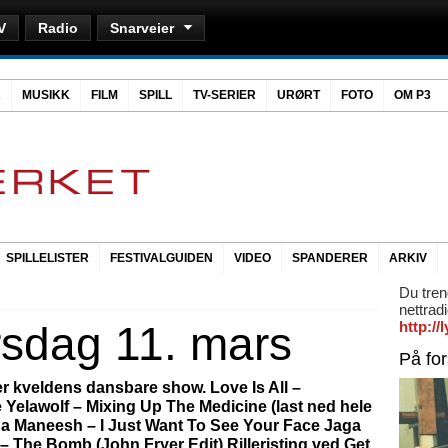
V
Radio
Snarveier
R
MUSIKK
FILM
SPILL
TV-SERIER
URØRT
FOTO
OM P3
SPILLELISTER
FESTIVALGUIDEN
VIDEO
SPANDERER
ARKIV
Du tren
nettrad
orsdag 11. mars
http:/
På fo
 kveldens dansbare show. Love Is All –
 Yelawolf – Mixing Up The Medicine (last ned hele
na Maneesh – I Just Want To See Your Face Jaga
– The Bomb (John Fryer Edit) Rilleristing ved Get