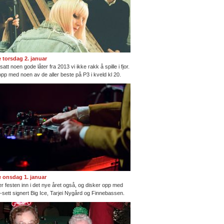
te torsdag 2. januar
satt noen gode låter fra 2013 vi ikke rakk å spille i fjor.
opp med noen av de aller beste på P3 i kveld kl 20.
te onsdag 1. januar
ter festen inn i det nye året også, og disker opp med
ng-sett signert Big Ice, Tarjei Nygård og Finnebassen.