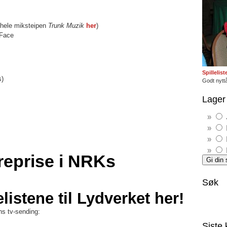
 hele miksteipen
Trunk Muzik
her
)
 Face
Spillelis
s)
Godt nyttå
Lager 
reprise i NRKs
Søk
elistene til Lydverket her!
s tv-sending:
Siste