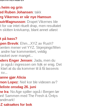
å heim og grin
ed Ruben Johansen
: takk
arg Vikernes er vår nye Hamsun
nutrMagnusson
: Drapet Vikernes ble
 for var intet rituelt drap, men resultatet
n skitten knivkamp, blant annet utløst
t på bass?
pen Brevik
: Ehm...XYZ av Rush?
benten mener vel YYZ. Skjerpings!Men
andre har kommentert, veldig
rasket over mangel...
ders Enger Jensen
: Jada, men du
 jo også i ingressen om folk er enig. Det
o klart at du da kommer til å få lassevis
sv...
anne gjør Alicia
mon Lopez
: Nei! kor ble videoen av?
leliste onsdag 26. juni
ne Ira
: No Age spiller også i Bergen lør
juni! Sammen med The Fresh & Onlys
Landmark!
-Z saksøkes for bok