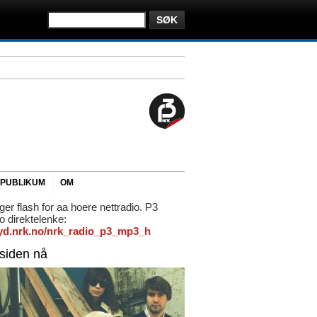
PUBLIKUM
OM
ger flash for aa hoere nettradio. P3
io direktelenke:
/lyd.nrk.no/nrk_radio_p3_mp3_h
rsiden nå