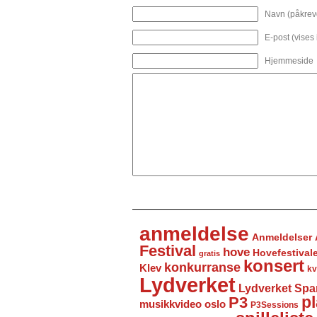
Navn (påkrev
E-post (vises
Hjemmeside
anmeldelse
Anmeldelser
Festival
hove
Hovefestival
gratis
konsert
konkurranse
Klev
kv
Lydverket
Lydverket Spa
P3
pl
musikkvideo
oslo
P3Sessions