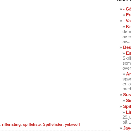
- G
Fr
- V
K
dømt
av e
av...
Bes
Es
Skri
som 
over
An
spør
er j
med 
Sus
Si
Spil
Li
29.
på 
,
rilleristing
,
spilleliste
,
Spillelister
,
yelawolf
Jay