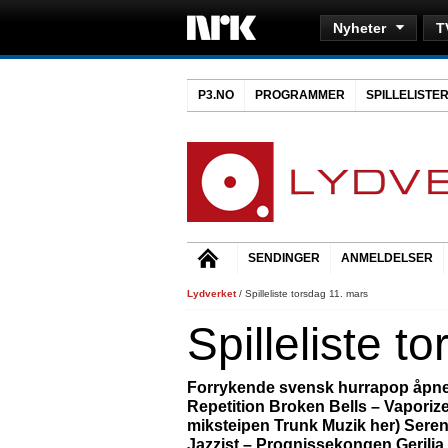
Nyheter
T
P3.NO
PROGRAMMER
SPILLELISTE
SENDINGER
ANMELDELSER
Lydverket
/ Spilleliste torsdag 11. mars
Spilleliste t
Forrykende svensk hurrapop åpner
Repetition Broken Bells – Vaporize
miksteipen Trunk Muzik her) Sere
Jazzist – Prognissekongen Gerilja 