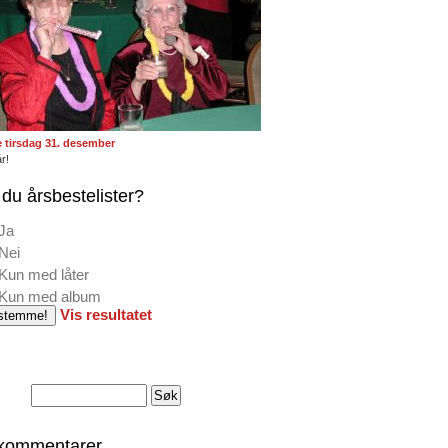
te tirsdag 31. desember
r!
du årsbestelister?
Ja
Nei
Kun med låter
Kun med album
Vis resultatet
 kommentarer