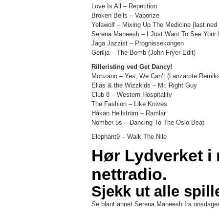
Love Is All – Repetition
Broken Bells – Vaporize
Yelawolf – Mixing Up The Medicine (last ned
Serena Maneesh – I Just Want To See Your
Jaga Jazzist – Prognissekongen
Gerilja – The Bomb (John Fryer Edit)
Rilleristing ved Get Dancy!
Monzano – Yes, We Can’t (Lanzarote Remik
Elias & the Wizzkids – Mr. Right Guy
Club 8 – Western Hospitality
The Fashion – Like Knives
Håkan Hellström – Ramlar
Nomber 5s – Dancing To The Oslo Beat
Elephant9 – Walk The Nile
Hør Lydverket i 
nettradio.
Sjekk ut alle spill
Se blant annet Serena Maneesh fra onsdagen