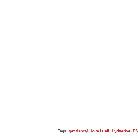
Tags:
get dancy!
,
love is all
,
Lydverket
,
P3