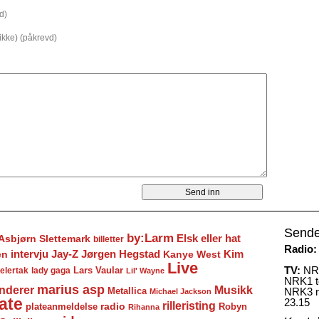
d)
 ikke) (påkrevd)
Sende
by:Larm
Elsk eller hat
Asbjørn Slettemark
billetter
Radio:
Jay-Z
Jørgen Hegstad
en
intervju
Kanye West
Kim
Live
TV:
NRK
Lars Vaular
lady gaga
elertak
Lil' Wayne
NRK1 to
marius asp
nderer
Musikk
Metallica
NRK3 m
Michael Jackson
ate
23.15
rilleristing
radio
plateanmeldelse
Robyn
Rihanna