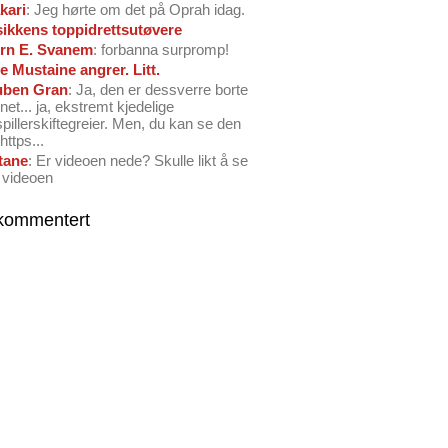
kari
: Jeg hørte om det på Oprah idag.
ikkens toppidrettsutøvere
rn E. Svanem
: forbanna surpromp!
e Mustaine angrer. Litt.
ben Gran
: Ja, den er dessverre borte
net... ja, ekstremt kjedelige
spillerskiftegreier. Men, du kan se den
https...
tane
: Er videoen nede? Skulle likt å se
 videoen
kommentert