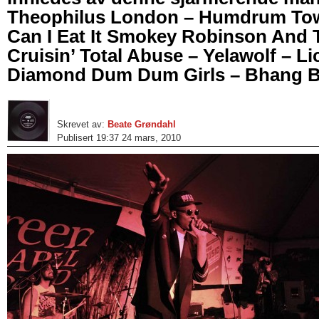
Theophilus London – Humdrum Tow
Can I Eat It Smokey Robinson And T
Cruisin’ Total Abuse – Yelawolf – Li
Diamond Dum Dum Girls – Bhang B
Skrevet av:
Beate Grøndahl
Publisert 19:37 24 mars, 2010