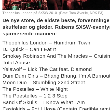
Theophilus London på SXSW 2010. (Foto: Tom Øverlie, NRK P3)
De nye store, de eldste beste, forventninge
skuffelser og gleder. Rubens SXSW-eventy
sjarmerende mannen:
Theophilus London – Humdrum Town
DJ Quick – Can I Eat It
Smokey Robinson And The Miracles – Cruisin
Total Abuse -
Yelawolf – Lick The Cat feat. Diamond
Dum Dum Girls – Bhang Bhang, I’m A Burnou
Moon Duo – Stumbling 22nd Street
The Postelles – White Night
The Poestelles – 1 2 3 Stop
Band Of Skulls – I Know What I Am
Casiokids – Fot I Hose (Captain Credible remi