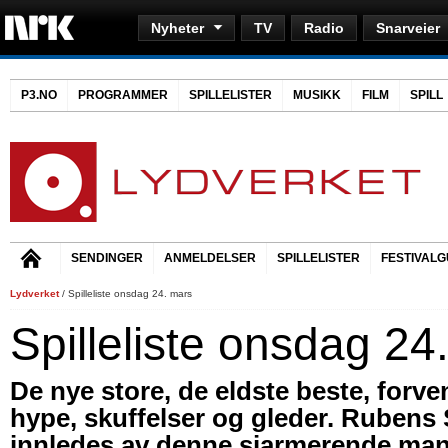
Nyheter
TV
Radio
Snarveier
P3.NO
PROGRAMMER
SPILLELISTER
MUSIKK
FILM
SPILL
SENDINGER
ANMELDELSER
SPILLELISTER
FESTIVALG
Lydverket
/ Spilleliste onsdag 24. mars
Spilleliste onsdag 24
De nye store, de eldste beste, forv
hype, skuffelser og gleder. Ruben
innledes av denne sjarmerende ma