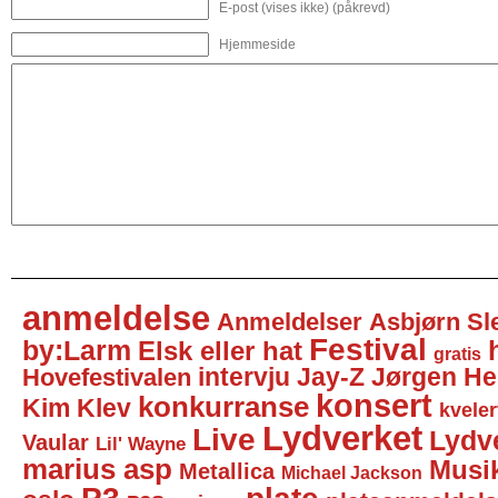
E-post (vises ikke) (påkrevd)
Hjemmeside
anmeldelse
Anmeldelser
Asbjørn Sl
Festival
by:Larm
Elsk eller hat
gratis
intervju
Jay-Z
Jørgen He
Hovefestivalen
konsert
konkurranse
Kim Klev
kveler
Lydverket
Live
Lydv
Vaular
Lil' Wayne
marius asp
Musi
Metallica
Michael Jackson