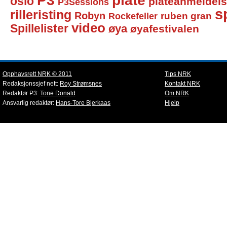
P3
plate
oslo
plateanmeldel
P3Sessions
sp
rilleristing
Robyn
Rockefeller
ruben gran
video
Spillelister
øya
øyafestivalen
Opphavsrett NRK © 2011
Tips NRK
Redaksjonssjef nett:
Roy Strømsnes
Kontakt NRK
Redaktør P3:
Tone Donald
Om NRK
Ansvarlig redaktør:
Hans-Tore Bjerkaas
Hjelp