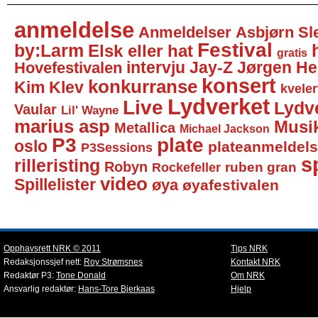
anmeldelse
Anmeldelser
Asbjørn Sl
Festival
by:Larm
Elsk eller hat
gratis
intervju
Jay-Z
Jørgen He
Hovefestivalen
konsert
konkurranse
Kim Klev
kveler
Lydverket
Live
Lydv
Vaular
Lil' Wayne
marius asp
Musi
Metallica
Michael Jackson
P3
plate
oslo
plateanmeldel
P3Sessions
sp
rilleristing
Robyn
Rockefeller
ruben gran
video
Spillelister
øya
øyafestivalen
Opphavsrett NRK © 2011
Tips NRK
Redaksjonssjef nett:
Roy Strømsnes
Kontakt NRK
Redaktør P3:
Tone Donald
Om NRK
Ansvarlig redaktør:
Hans-Tore Bjerkaas
Hjelp