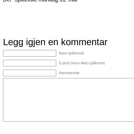
Legg igjen en kommentar
Navn (påkrevd)
E-post (vises ikke) (påkrevd)
Hjemmeside