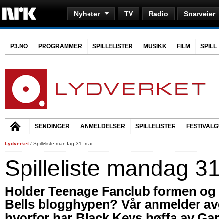
Nyheter
TV
Radio
Snarveier
P3.NO
PROGRAMMER
SPILLELISTER
MUSIKK
FILM
SPILL
SENDINGER
ANMELDELSER
SPILLELISTER
FESTIVALG
Lydverket
/ Spilleliste mandag 31. mai
Spilleliste mandag 31
Holder Teenage Fanclub formen og i
Bells blogghypen? Vår anmelder av
hvorfor har Black Keys bøffa av Gar