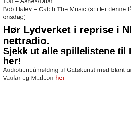
108 – Ashes/Dust
Bob Haley – Catch The Music (spiller denne lå
onsdag)
Hør Lydverket i reprise i 
nettradio.
Sjekk ut alle spillelistene ti
her!
Audiotionpåmelding til Gatekunst med blant 
Vaular og Madcon
her