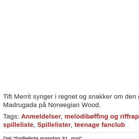
Tift Merrit synger i regnet og snakker om de
Madrugada på Norwegian Wood.
Tags:
Anmeldelser
,
melodibøffing og riffra
spilleliste
,
Spillelister
,
teenage fanclub
Del "Spilleliste mandag 31. mai"