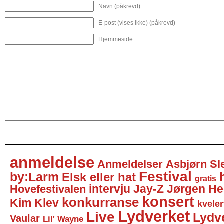
Navn (påkrevd)
E-post (vises ikke) (påkrevd)
Hjemmeside
anmeldelse
Anmeldelser
Asbjørn Sl
Festival
by:Larm
Elsk eller hat
gratis
intervju
Jay-Z
Jørgen He
Hovefestivalen
konsert
konkurranse
Kim Klev
kveler
Lydverket
Live
Lydv
Vaular
Lil' Wayne