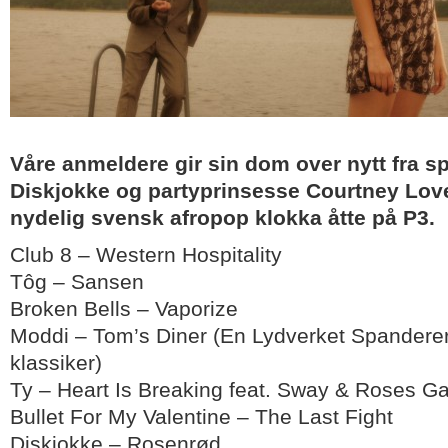
Våre anmeldere gir sin dom over nytt fra s
Diskjokke og partyprinsesse Courtney Love 
nydelig svensk afropop klokka åtte på P3.
Club 8 – Western Hospitality
Tôg – Sansen
Broken Bells – Vaporize
Moddi – Tom’s Diner (En Lydverket Spander
klassiker)
Ty – Heart Is Breaking feat. Sway & Roses G
Bullet For My Valentine – The Last Fight
Diskjokke – Rosenrød