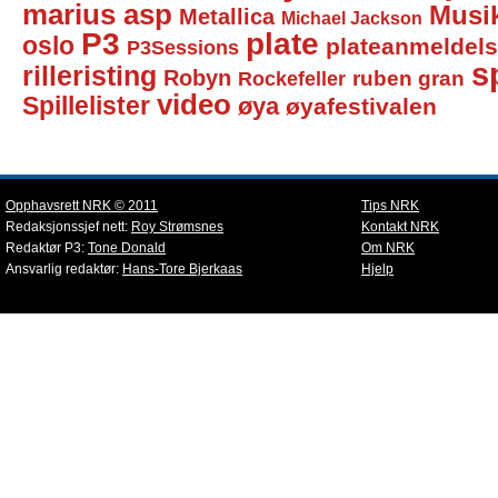
marius asp
Musi
Metallica
Michael Jackson
P3
plate
oslo
plateanmeldel
P3Sessions
sp
rilleristing
Robyn
Rockefeller
ruben gran
video
Spillelister
øya
øyafestivalen
Opphavsrett NRK © 2011
Tips NRK
Redaksjonssjef nett:
Roy Strømsnes
Kontakt NRK
Redaktør P3:
Tone Donald
Om NRK
Ansvarlig redaktør:
Hans-Tore Bjerkaas
Hjelp