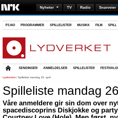
Nyheter
TV
Radio
Snarveier
P3.NO
PROGRAMMER
SPILLELISTER
MUSIKK
FILM
SPILL
SENDINGER
ANMELDELSER
SPILLELISTER
FESTIVALG
Lydverket
/ Spilleliste mandag 26. april
Spilleliste mandag 26.
Våre anmeldere gir sin dom over nyt
spacediscoprins Diskjokke og part
Courtney Love (Hole). Men først, n