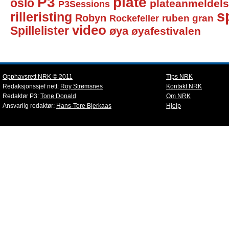
P3
plate
oslo
plateanmeldel
P3Sessions
sp
rilleristing
Robyn
Rockefeller
ruben gran
video
Spillelister
øya
øyafestivalen
Opphavsrett NRK © 2011
Tips NRK
Redaksjonssjef nett:
Roy Strømsnes
Kontakt NRK
Redaktør P3:
Tone Donald
Om NRK
Ansvarlig redaktør:
Hans-Tore Bjerkaas
Hjelp