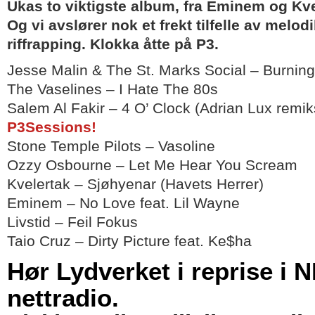
Ukas to viktigste album, fra Eminem og Kve
Og vi avslører nok et frekt tilfelle av melod
riffrapping. Klokka åtte på P3.
Jesse Malin & The St. Marks Social – Burnin
The Vaselines – I Hate The 80s
Salem Al Fakir – 4 O’ Clock (Adrian Lux remi
P3Sessions!
Stone Temple Pilots – Vasoline
Ozzy Osbourne – Let Me Hear You Scream
Kvelertak – Sjøhyenar (Havets Herrer)
Eminem – No Love feat. Lil Wayne
Livstid – Feil Fokus
Taio Cruz – Dirty Picture feat. Ke$ha
Hør Lydverket i reprise i 
nettradio.