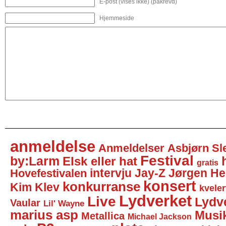
E-post (vises ikke) (påkrevd)
Hjemmeside
anmeldelse
Anmeldelser
Asbjørn Sl
Festival
by:Larm
Elsk eller hat
gratis
intervju
Jay-Z
Jørgen He
Hovefestivalen
konsert
konkurranse
Kim Klev
kveler
Lydverket
Live
Lydv
Vaular
Lil' Wayne
marius asp
Musi
Metallica
Michael Jackson