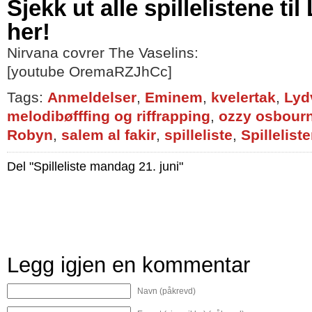
Sjekk ut alle spillelistene ti
her!
Nirvana covrer The Vaselins:
[youtube OremaRZJhCc]
Tags:
Anmeldelser
,
Eminem
,
kvelertak
,
Lyd
melodibøfffing og riffrapping
,
ozzy osbour
Robyn
,
salem al fakir
,
spilleliste
,
Spilleliste
Del "Spilleliste mandag 21. juni"
Legg igjen en kommentar
Navn (påkrevd)