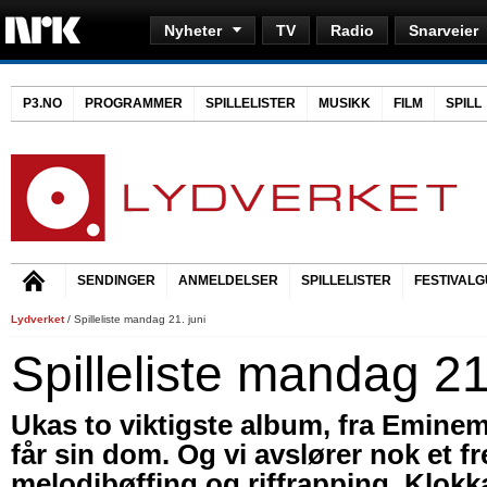
Nyheter
TV
Radio
Snarveier
P3.NO
PROGRAMMER
SPILLELISTER
MUSIKK
FILM
SPILL
SENDINGER
ANMELDELSER
SPILLELISTER
FESTIVALG
Lydverket
/ Spilleliste mandag 21. juni
Spilleliste mandag 21
Ukas to viktigste album, fra Eminem
får sin dom. Og vi avslører nok et fre
melodibøffing og riffrapping. Klokka