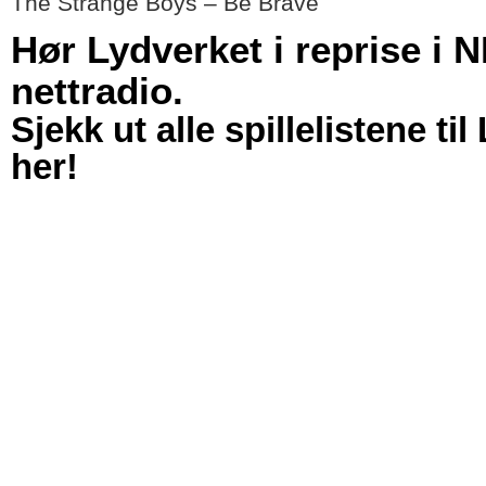
The Strange Boys – Be Brave
Hør Lydverket i reprise i 
nettradio.
Sjekk ut alle spillelistene ti
her!