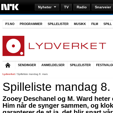
Nyheter
TV
Radio
Snarveier
P3.NO
PROGRAMMER
SPILLELISTER
MUSIKK
FILM
SPILL
SENDINGER
ANMELDELSER
SPILLELISTER
FESTIVALG
Lydverket
/ Spilleliste mandag 8. mars
Spilleliste mandag 8
Zooey Deschanel og M. Ward heter 
Him når de synger sammen, og klok
garanterer de at ja, det blir snart vå