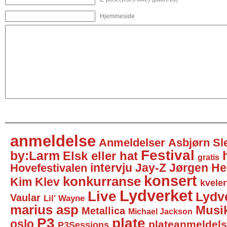
Hjemmeside
anmeldelse
Anmeldelser
Asbjørn Sl
Festival
by:Larm
Elsk eller hat
gratis
intervju
Jay-Z
Jørgen He
Hovefestivalen
konsert
konkurranse
Kim Klev
kveler
Lydverket
Live
Lydv
Vaular
Lil' Wayne
marius asp
Musi
Metallica
Michael Jackson
P3
plate
oslo
plateanmeldel
P3Sessions