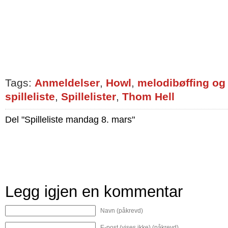
Tags:
Anmeldelser
,
Howl
,
melodibøffing og 
spilleliste
,
Spillelister
,
Thom Hell
Del "Spilleliste mandag 8. mars"
Legg igjen en kommentar
Navn (påkrevd)
E-post (vises ikke) (påkrevd)