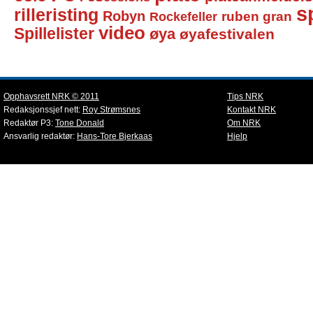
sp
rilleristing
Robyn
Rockefeller
ruben gran
video
Spillelister
øya
øyafestivalen
Opphavsrett NRK © 2011
Tips NRK
Redaksjonssjef nett:
Roy Strømsnes
Kontakt NRK
Redaktør P3:
Tone Donald
Om NRK
Ansvarlig redaktør:
Hans-Tore Bjerkaas
Hjelp