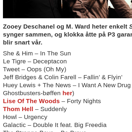
Zooey Deschanel og M. Ward heter enkelt
synger sammen, og klokka åtte på P3 garant
blir snart vår.
She & Him – In The Sun
Le Tigre – Deceptacon
Tweet – Oops (Oh My)
Jeff Bridges & Colin Farell – Fallin’ & Flyin’
Huey Lewis + The News – I Want A New Drug 
Ghostbusters-bøffen
her
)
Lise Of The Woods
– Forty Nights
Thom Hell
– Suddenly
Howl – Urgency
Galactic – Double It feat. Big Freedia