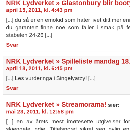
NRK Lydverket » Glastonbury blir boot
april 15, 2011, kl. 4:43 pm
[...] du så er en emokid som hater livet ditt mer e
du garantert finne noe som faller i smak på f
stabelen 24-26 [...]
Svar
NRK Lydverket » Spilleliste mandag 18.
april 18, 2011, kl. 6:45 pm
[...] Les vurderinga i Singelyatzy! [...]
Svar
NRK Lydverket » Streamorama!
sier:
mai 23, 2011, kl. 12:58 pm
[...] en av årets mest imøtesette utgivelser fo
skjeggete indie. Tittelsporet sikret seg nylig 