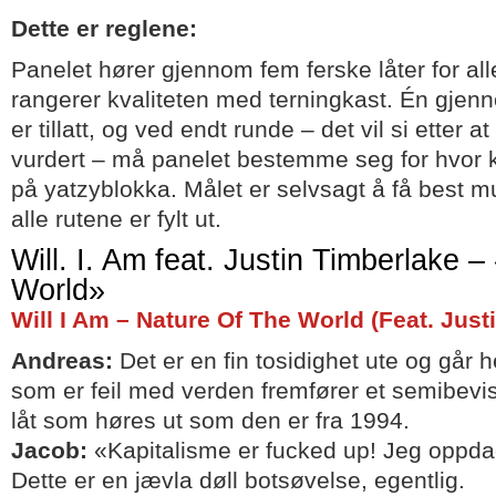
Dette er reglene:
Panelet hører gjennom fem ferske låter for all
rangerer kvaliteten med terningkast. Én gjenn
er tillatt, og ved endt runde – det vil si etter at
vurdert – må panelet bestemme seg for hvor k
på yatzyblokka. Målet er selvsagt å få best mu
alle rutene er fylt ut.
Will. I. Am feat. Justin Timberlake 
World»
Will I Am – Nature Of The World (Feat. Just
Andreas:
Det er en fin tosidighet ute og går 
som er feil med verden fremfører et semibevi
låt som høres ut som den er fra 1994.
Jacob:
«Kapitalisme er fucked up! Jeg oppdag
Dette er en jævla døll botsøvelse, egentlig.