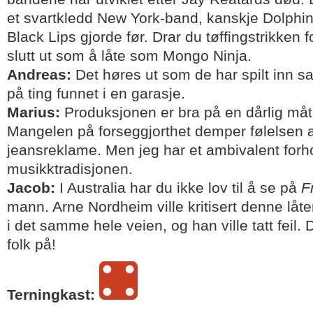
et svartkledd New York-band, kanskje Dolphi
Black Lips gjorde før. Drar du tøffingstrikken f
slutt ut som å låte som Mongo Ninja.
Andreas:
Det høres ut som de har spilt inn sa
på ting funnet i en garasje.
Marius:
Produksjonen er bra på en dårlig måte
Mangelen på forseggjorthet demper følelsen a
jeansreklame. Men jeg har et ambivalent forho
musikktradisjonen.
Jacob:
I Australia har du ikke lov til å se på
F
mann. Arne Nordheim ville kritisert denne låten
i det samme hele veien, og han ville tatt feil. 
folk på!
Terningkast: