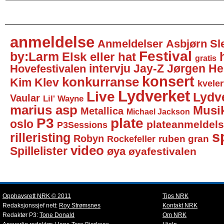
anmeldelse
Anmeldelser
Asbjørn Sl
Festival
by:Larm
Elsk eller hat
gratis
intervju
Jay-Z
Jørgen He
Hovefestivalen
konsert
konkurranse
Kim Klev
kveler
Lydverket
Live
Lydv
Vaular
Lil' Wayne
marius asp
Musi
Metallica
Michael Jackson
P3
plate
oslo
plateanmeldel
P3Sessions
sp
rilleristing
Robyn
Rockefeller
ruben gran
video
Spillelister
øya
øyafestivalen
Opphavsrett NRK © 2011
Tips NRK
Redaksjonssjef nett:
Roy Strømsnes
Kontakt NRK
Redaktør P3:
Tone Donald
Om NRK