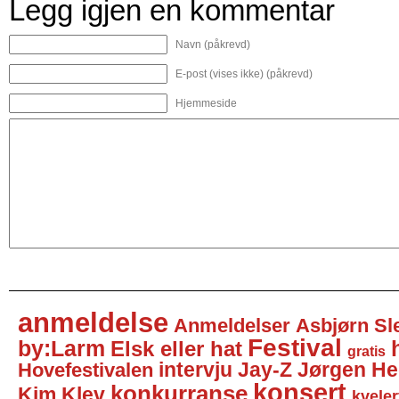
Legg igjen en kommentar
Navn (påkrevd)
E-post (vises ikke) (påkrevd)
Hjemmeside
anmeldelse
Anmeldelser
Asbjørn Sl
Festival
by:Larm
Elsk eller hat
gratis
intervju
Jay-Z
Jørgen He
Hovefestivalen
konsert
konkurranse
Kim Klev
kveler