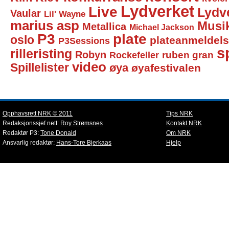
Lydverket
Live
Lydv
Vaular
Lil' Wayne
marius asp
Musi
Metallica
Michael Jackson
P3
plate
oslo
plateanmeldel
P3Sessions
sp
rilleristing
Robyn
Rockefeller
ruben gran
video
Spillelister
øya
øyafestivalen
Opphavsrett NRK © 2011
Tips NRK
Redaksjonssjef nett:
Roy Strømsnes
Kontakt NRK
Redaktør P3:
Tone Donald
Om NRK
Ansvarlig redaktør:
Hans-Tore Bjerkaas
Hjelp