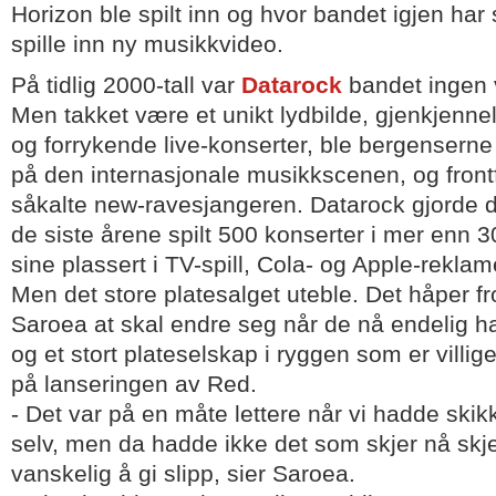
Horizon ble spilt inn og hvor bandet igjen har
spille inn ny musikkvideo.
På tidlig 2000-tall var
Datarock
bandet ingen v
Men takket være et unikt lydbilde, gjenkjenne
og forrykende live-konserter, ble bergenserne
på den internasjonale musikkscenen, og frontf
såkalte new-ravesjangeren. Datarock gjorde d
de siste årene spilt 500 konserter i mer enn 30
sine plassert i TV-spill, Cola- og Apple-reklame
Men det store platesalget uteble. Det håper f
Saroea at skal endre seg når de nå endelig ha
og et stort plateselskap i ryggen som er villige 
på lanseringen av Red.
- Det var på en måte lettere når vi hadde skikke
selv, men da hadde ikke det som skjer nå skjed
vanskelig å gi slipp, sier Saroea.