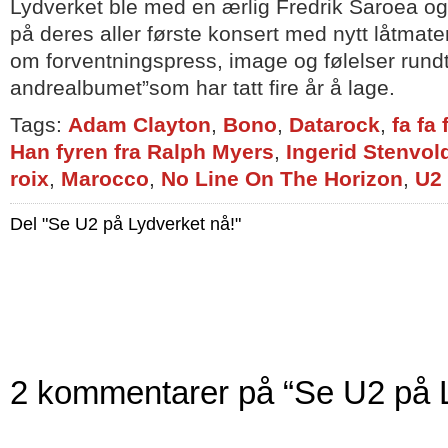
Lydverket ble med en ærlig Fredrik Saroea og
på deres aller første konsert med nytt låtmate
om forventningspress, image og følelser rundt
andrealbumet”som har tatt fire år å lage.
Tags:
Adam Clayton
,
Bono
,
Datarock
,
fa fa 
Han fyren fra Ralph Myers
,
Ingerid Stenvol
roix
,
Marocco
,
No Line On The Horizon
,
U2
Del "Se U2 på Lydverket nå!"
2 kommentarer på “Se U2 på L