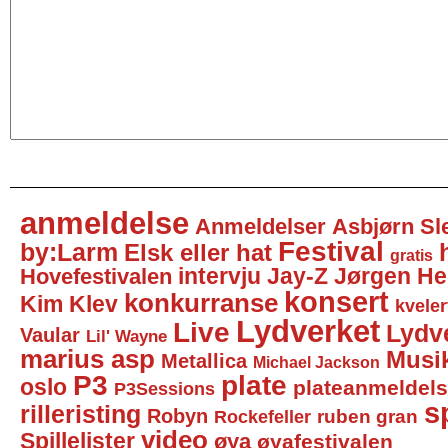
anmeldelse
Anmeldelser
Asbjørn Sl
Festival
by:Larm
Elsk eller hat
gratis
intervju
Jay-Z
Jørgen He
Hovefestivalen
konsert
konkurranse
Kim Klev
kveler
Lydverket
Live
Lydv
Vaular
Lil' Wayne
marius asp
Musi
Metallica
Michael Jackson
P3
plate
oslo
plateanmeldel
P3Sessions
sp
rilleristing
Robyn
Rockefeller
ruben gran
video
Spillelister
øya
øyafestivalen