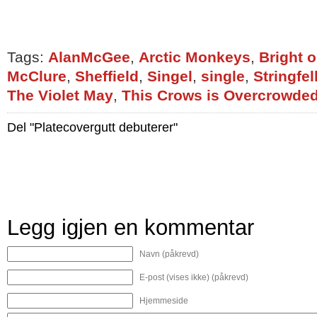
Tags:
AlanMcGee
,
Arctic Monkeys
,
Bright o
McClure
,
Sheffield
,
Singel
,
single
,
Stringfel
The Violet May
,
This Crows is Overcrowde
Del "Platecovergutt debuterer"
Legg igjen en kommentar
Navn (påkrevd)
E-post (vises ikke) (påkrevd)
Hjemmeside