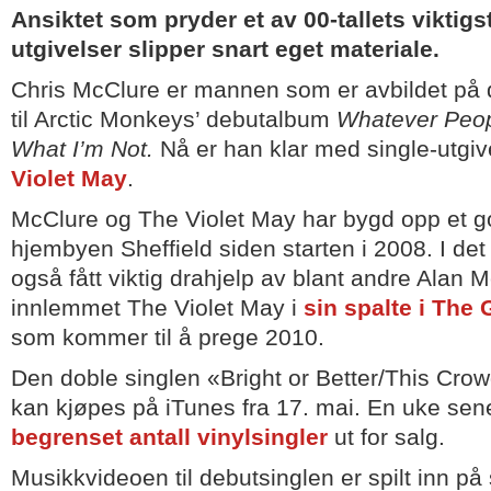
Ansiktet som pryder et av 00-tallets viktigst
utgivelser slipper snart eget materiale.
Chris McClure er mannen som er avbildet på d
til Arctic Monkeys’ debutalbum
Whatever Peop
What I’m Not.
Nå er han klar med single-utgi
Violet May
.
McClure og The Violet May har bygd opp et god
hjembyen Sheffield siden starten i 2008. I det
også fått viktig drahjelp av blant andre Alan
innlemmet The Violet May i
sin spalte i The
som kommer til å prege 2010.
Den doble singlen «Bright or Better/This Cro
kan kjøpes på iTunes fra 17. mai. En uke se
begrenset antall vinylsingler
ut for salg.
Musikkvideoen til debutsinglen er spilt inn på