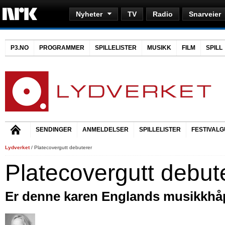
Nyheter
TV
Radio
Snarveier
P3.NO
PROGRAMMER
SPILLELISTER
MUSIKK
FILM
SPILL
SENDINGER
ANMELDELSER
SPILLELISTER
FESTIVALG
Lydverket
/ Platecovergutt debuterer
Platecovergutt debut
Er denne karen Englands musikkhåp