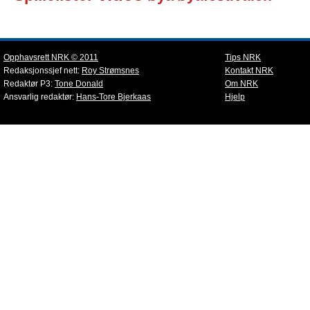
Opphavsrett NRK © 2011
Tips NRK
Redaksjonssjef nett:
Roy Strømsnes
Kontakt NRK
Redaktør P3:
Tone Donald
Om NRK
Ansvarlig redaktør:
Hans-Tore Bjerkaas
Hjelp