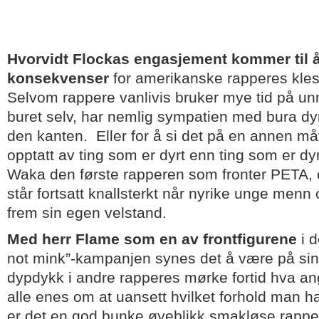
Hvorvidt Flockas engasjement kommer til 
konsekvenser
for amerikanske rapperes klesv
Selvom rappere vanlivis bruker mye tid på un
buret selv, har nemlig sympatien med bura dy
den kanten. Eller for å si det på en annen må
opptatt av ting som er dyrt enn ting som er dy
Waka den første rapperen som fronter PETA, 
står fortsatt knallsterkt når nyrike unge menn 
frem sin egen velstand.
Med herr Flame som en av frontfigurene
i d
not mink”-kampanjen synes det å være på sin p
dypdykk i andre rapperes mørke fortid hva ang
alle enes om at uansett hvilket forhold man har
er det en god bunke øyeblikk smakløse rappe