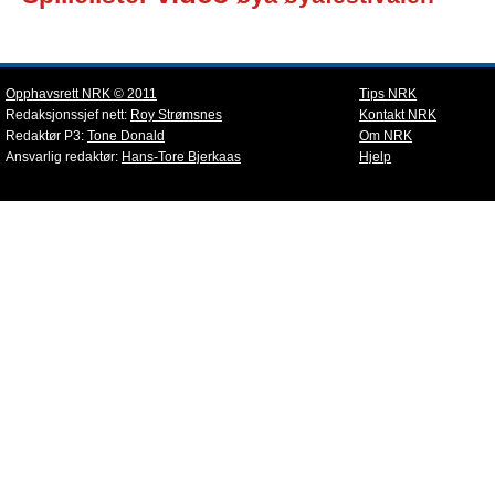
Opphavsrett NRK © 2011
Tips NRK
Redaksjonssjef nett:
Roy Strømsnes
Kontakt NRK
Redaktør P3:
Tone Donald
Om NRK
Ansvarlig redaktør:
Hans-Tore Bjerkaas
Hjelp