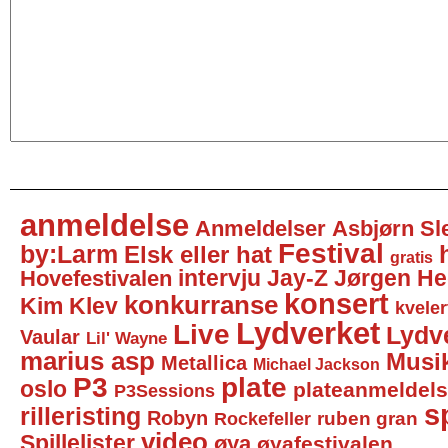
anmeldelse
Anmeldelser
Asbjørn Sl
Festival
by:Larm
Elsk eller hat
gratis
intervju
Jay-Z
Jørgen He
Hovefestivalen
konsert
konkurranse
Kim Klev
kveler
Lydverket
Live
Lydv
Vaular
Lil' Wayne
marius asp
Musi
Metallica
Michael Jackson
P3
plate
oslo
plateanmeldel
P3Sessions
sp
rilleristing
Robyn
Rockefeller
ruben gran
video
Spillelister
øya
øyafestivalen