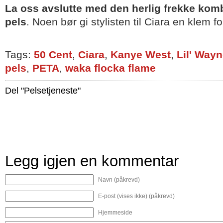
La oss avslutte med den herlig frekke ko
pels
. Noen bør gi stylisten til Ciara en klem f
Tags:
50 Cent
,
Ciara
,
Kanye West
,
Lil' Way
pels
,
PETA
,
waka flocka flame
Del "Pelsetjeneste"
Legg igjen en kommentar
Navn (påkrevd)
E-post (vises ikke) (påkrevd)
Hjemmeside