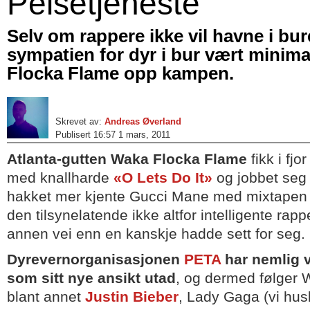
Pelsetjeneste
Selv om rappere ikke vil havne i bure
sympatien for dyr i bur vært minima
Flocka Flame opp kampen.
Skrevet av:
Andreas Øverland
Publisert 16:57 1 mars, 2011
Atlanta-gutten Waka Flocka Flame
fikk i fjo
med knallharde
«O Lets Do It»
og jobbet seg 
hakket mer kjente Gucci Mane med mixtape
den tilsynelatende ikke altfor intelligente rap
annen vei enn en kanskje hadde sett for seg.
Dyrevernorganisasjonen
PETA
har nemlig v
som sitt nye ansikt utad
, og dermed følger W
blant annet
Justin Bieber
, Lady Gaga (vi hus