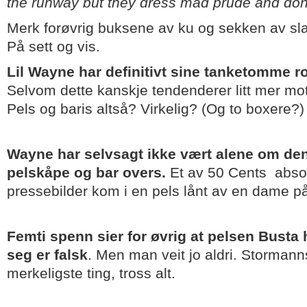
the runway but they dress mad prude and don’t
Merk forøvrig buksene av ku og sekken av sl
På sett og vis.
Lil Wayne har definitivt sine tanketomme r
Selvom dette kanskje tendenderer litt mer mot
Pels og baris altså? Virkelig? (Og to boxere?)
Wayne har selvsagt ikke vært alene om den
pelskåpe og bar overs.
Et av 50 Cents absol
pressebilder kom i en pels lånt av en dame p
Femti spenn sier for øvrig at pelsen Busta h
seg er falsk
. Men man veit jo aldri. Stormanns
merkeligste ting, tross alt.