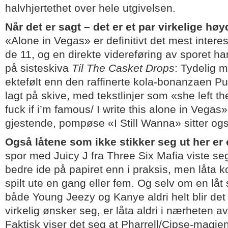
halvhjertethet over hele utgivelsen.
Når det er sagt – det er et par virkelige hø
«Alone in Vegas» er definitivt det mest intere
de 11, og en direkte videreføring av sporet ha
på sisteskiva
Til The Casket Drops
: Tydelig m
ektefølt enn den raffinerte kola-bonanzaen Pus
lagt på skive, med tekstlinjer som «she left t
fuck if i’m famous/ I write this alone in Vegas
gjestende, pompøse «I Still Wanna» sitter ogs
Også låtene som ikke stikker seg ut her er
spor med Juicy J fra Three Six Mafia viste s
bedre ide på papiret enn i praksis, men låta ko
spilt ute en gang eller fem. Og selv om en 
både Young Jeezy og Kanye aldri helt blir de
virkelig ønsker seg, er låta aldri i nærheten av
Faktisk viser det seg at Pharrell/Cipse-magien 