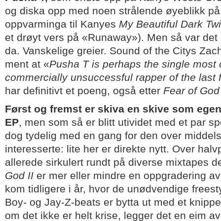
og diska opp med noen strålende øyeblikk på
oppvarminga til Kanyes
My Beautiful Dark Tw
et drøyt vers på «Runaway»). Men så var det
da. Vanskelige greier. Sound of the Citys Zach
ment at «
Pusha T is perhaps the single most c
commercially unsuccessful rapper of the last 
har definitivt et poeng, også etter
Fear of God 
Først og fremst er skiva en skive som egen
EP
, men som så er blitt utividet med et par sp
dog tydelig med en gang for den over middel
interesserte: lite her er direkte nytt. Over hal
allerede sirkulert rundt på diverse mixtapes de
God II
er mer eller mindre en oppgradering a
kom tidligere i år, hvor de unødvendige freest
Boy- og Jay-Z-beats er bytta ut med et knippe
om det ikke er helt krise, legger det en eim a