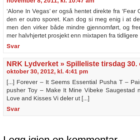
november 8, 2011, kl. 10:47 am
‘Alone In Vegas’ er også hentet direkte fra ‘Fear
den er outro sporet. Kan dog si meg enig i at det
men den virker både mindre gjennomført, og fre
mer halvhjertet prosjekt enn mixtapen fra tidligere i
Svar
NRK Lydverket » Spilleliste tirsdag 30.
oktober 30, 2012, kl. 4:41 pm
[...] Forever – It Seems Essential Pusha T – Pain
pusher Toy – Make It Mine Vibeke Saugestad
Love and Kisses Vi deler ut [...]
Svar
Legg igjen en kommentar