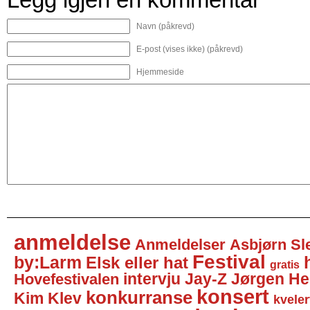
Navn (påkrevd)
E-post (vises ikke) (påkrevd)
Hjemmeside
anmeldelse
Anmeldelser
Asbjørn Sl
Festival
by:Larm
Elsk eller hat
gratis
intervju
Jay-Z
Jørgen He
Hovefestivalen
konsert
konkurranse
Kim Klev
kveler