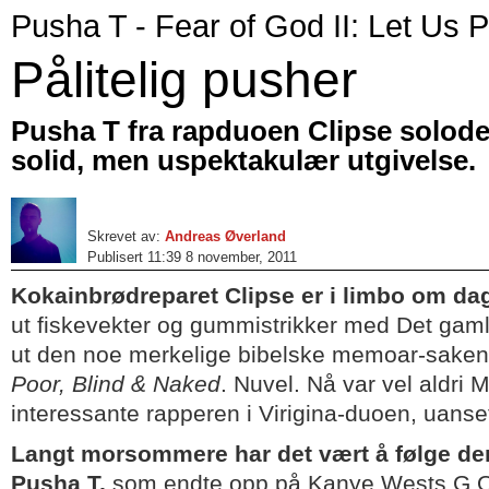
Pusha T - Fear of God II: Let Us 
Pålitelig pusher
Pusha T fra rapduoen Clipse solod
solid, men uspektakulær utgivelse.
Skrevet av:
Andreas Øverland
Publisert 11:39 8 november, 2011
Kokainbrødreparet Clipse er i limbo om da
ut fiskevekter og gummistrikker med Det gaml
ut den noe merkelige bibelske memoar-sake
Poor, Blind & Naked
. Nuvel. Nå var vel aldri 
interessante rapperen i Virigina-duoen, uanset
Langt morsommere har det vært å følge de
Pusha T,
som endte opp på Kanye Wests G.O.