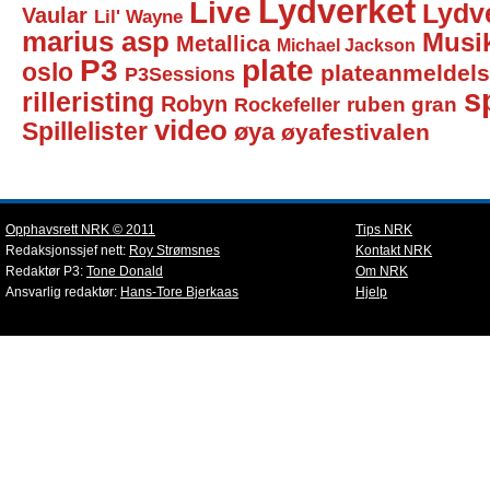
Lydverket
Live
Lydv
Vaular
Lil' Wayne
marius asp
Musi
Metallica
Michael Jackson
P3
plate
oslo
plateanmeldel
P3Sessions
sp
rilleristing
Robyn
Rockefeller
ruben gran
video
Spillelister
øya
øyafestivalen
Opphavsrett NRK © 2011
Tips NRK
Redaksjonssjef nett:
Roy Strømsnes
Kontakt NRK
Redaktør P3:
Tone Donald
Om NRK
Ansvarlig redaktør:
Hans-Tore Bjerkaas
Hjelp