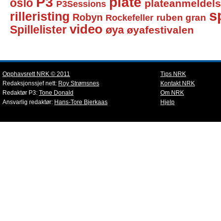
P3
plate
oslo
plateanmeldel
P3Sessions
sp
rilleristing
Robyn
Rockefeller
ruben gran
video
Spillelister
øya
øyafestivalen
Opphavsrett NRK © 2011
Tips NRK
Redaksjonssjef nett:
Roy Strømsnes
Kontakt NRK
Redaktør P3:
Tone Donald
Om NRK
Ansvarlig redaktør:
Hans-Tore Bjerkaas
Hjelp