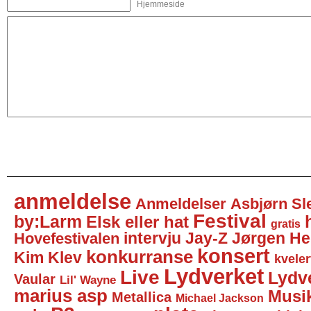
Hjemmeside
anmeldelse
Anmeldelser
Asbjørn Sl
Festival
by:Larm
Elsk eller hat
gratis
intervju
Jay-Z
Jørgen He
Hovefestivalen
konsert
konkurranse
Kim Klev
kveler
Lydverket
Live
Lydv
Vaular
Lil' Wayne
marius asp
Musi
Metallica
Michael Jackson