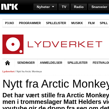
Nyheter
TV
Radio
Snarveier
P3.NO
PROGRAMMER
SPILLELISTER
MUSIKK
FILM
SPILL
SENDINGER
ANMELDELSER
SPILLELISTER
FESTIVALG
Lydverket
/ Nytt fra Arctic Monkeys
Nytt fra Arctic Monke
Det har vært stille fra Arctic Monkeys
men i trommeslager Matt Helders v
youtube gir de drypp fra seg om de