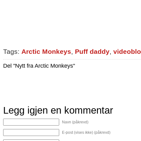
Tags:
Arctic Monkeys
,
Puff daddy
,
videobl
Del "Nytt fra Arctic Monkeys"
Legg igjen en kommentar
Navn (påkrevd)
E-post (vises ikke) (påkrevd)