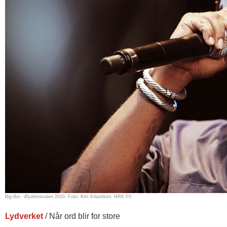
Big Boi - Øyafestivalen 2010. Foto: Kim Erlandsen, NRK P3
Lydverket
/ Når ord blir for store