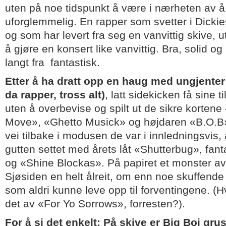
uten på noe tidspunkt å være i nærheten av å 
uforglemmelig. En rapper som svetter i Dickie
og som har levert fra seg en vanvittig skive, u
å gjøre en konsert like vanvittig. Bra, solid 
langt fra fantastisk.
Etter å ha dratt opp en haug med ungjente
da rapper, tross alt)
, latt sidekicken få sine t
uten å overbevise og spilt ut de sikre korten
Move», «Ghetto Musick» og højdaren «B.O.B» 
vei tilbake i modusen de var i innledningsvis, 
gutten settet med årets låt «Shutterbug», fant
og «Shine Blockas». På papiret et monster av
Sjøsiden en helt ålreit, om enn noe skuffende
som aldri kunne leve opp til forventingene. (Hv
det av «For Yo Sorrows», forresten?).
For å si det enkelt: På skive er Big Boi gru