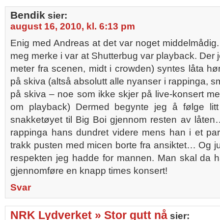
Bendik
sier:
august 16, 2010, kl. 6:13 pm
Enig med Andreas at det var noget middelmådig.
meg merke i var at Shutterbug var playback. Der j
meter fra scenen, midt i crowden) syntes låta hørt
på skiva (altså absolutt alle nyanser i rappinga, 
på skiva – noe som ikke skjer på live-konsert m
om playback) Dermed begynte jeg å følge lit
snakketøyet til Big Boi gjennom resten av låten…
rappinga hans dundret videre mens han i et pa
trakk pusten med micen borte fra ansiktet… Og just
respekten jeg hadde for mannen. Man skal da ha
gjennomføre en knapp times konsert!
Svar
NRK Lydverket » Stor gutt nå
sier: