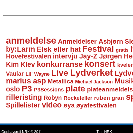
anmeldelse
Anmeldelser
Asbjørn Sl
Festival
by:Larm
Elsk eller hat
gratis
intervju
Jay-Z
Jørgen He
Hovefestivalen
konsert
konkurranse
Kim Klev
kveler
Lydverket
Live
Lydv
Vaular
Lil' Wayne
marius asp
Musi
Metallica
Michael Jackson
P3
plate
oslo
plateanmeldel
P3Sessions
sp
rilleristing
Robyn
Rockefeller
ruben gran
video
Spillelister
øya
øyafestivalen
Opphavsrett NRK © 2011
Tips NRK