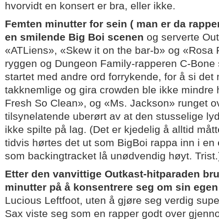
hvorvidt en konsert er bra, eller ikke.
Femten minutter for sein ( man er da rapper,
en smilende Big Boi scenen
og serverte Ou
«ATLiens», «Skew it on the bar-b» og «Rosa 
ryggen og Dungeon Family-rapperen C-Bone
startet med andre ord forrykende, for å si det 
takknemlige og gira crowden ble ikke mindre 
Fresh So Clean», og «Ms. Jackson» runget ov
tilsynelatende uberørt av at den stusselige ly
ikke spilte på lag. (Det er kjedelig å alltid må
tidvis hørtes det ut som BigBoi rappa inn i en
som backingtracket lå unødvendig høyt. Trist.
Etter den vanvittige Outkast-hitparaden bru
minutter på å konsentrere seg om sin egen
Lucious Leftfoot, uten å gjøre seg verdig supe
Sax viste seg som en rapper godt over gjennom