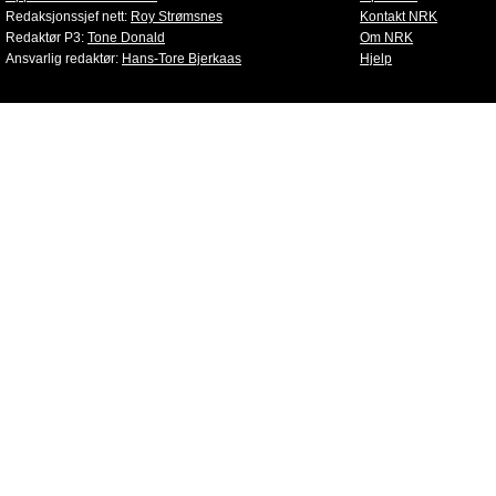
Redaksjonssjef nett:
Roy Strømsnes
Kontakt NRK
Redaktør P3:
Tone Donald
Om NRK
Ansvarlig redaktør:
Hans-Tore Bjerkaas
Hjelp