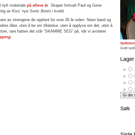
d nytt materiale
på elleve år
. Skaper fortsatt Paul og Gene
ring av Kiss’ nye
Sonic Boom
i kveld.
 noen av strengene de oppfant for over 30 år siden. Noen band og
andres låter, uten å be om tillatelse, uten å opplyse om det, uten å
tore, rare hatten det står ”SKAMME SEG” på, når vi avslører
apping.
Spillelis
Godt nyttå
Lager 
Søk
Siste