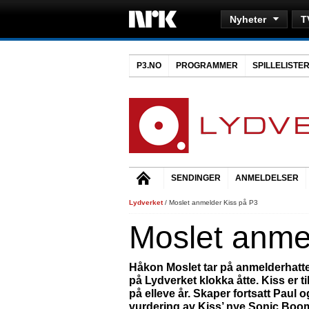
Nyheter
T
P3.NO
PROGRAMMER
SPILLELISTE
SENDINGER
ANMELDELSER
Lydverket
/ Moslet anmelder Kiss på P3
Moslet anme
Håkon Moslet tar på anmelderhatt
på Lydverket klokka åtte. Kiss er t
på elleve år. Skaper fortsatt Paul
vurdering av Kiss’ nye Sonic Boom i