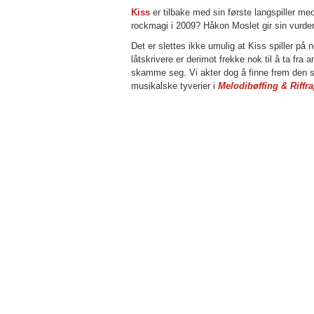
Kiss
er tilbake med sin første langspiller me
rockmagi i 2009? Håkon Moslet gir sin vurde
Det er slettes ikke umulig at Kiss spiller på
låtskrivere er derimot frekke nok til å ta fra 
skamme seg. Vi akter dog å finne frem den s
musikalske tyverier i
Melodibøffing & Riffr