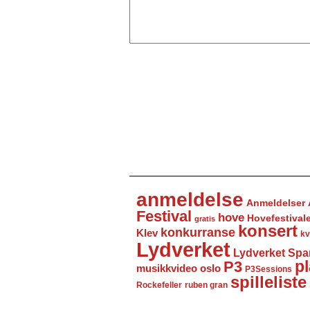
anmeldelse
Anmeldelser
Festival
hove
Hovefestival
gratis
konsert
konkurranse
Klev
kv
Lydverket
Lydverket Spa
P3
pl
musikkvideo
oslo
P3Sessions
spilleliste
Rockefeller
ruben gran