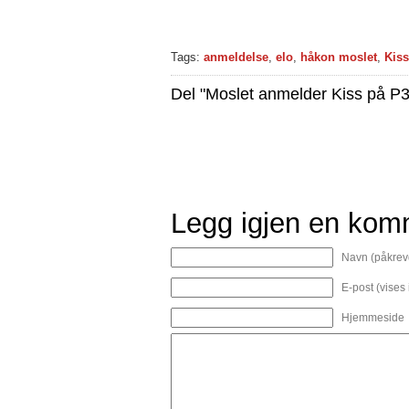
Tags:
anmeldelse
,
elo
,
håkon moslet
,
Kiss
Del "Moslet anmelder Kiss på P3
Legg igjen en kom
Navn (påkrev
E-post (vises
Hjemmeside