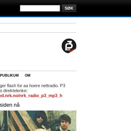
PUBLIKUM
OM
ger flash for aa hoere nettradio. P3
io direktelenke:
/lyd.nrk.no/nrk_radio_p3_mp3_h
rsiden nå