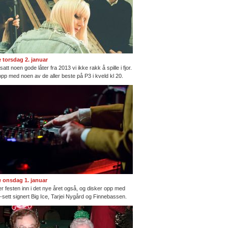
te torsdag 2. januar
satt noen gode låter fra 2013 vi ikke rakk å spille i fjor.
opp med noen av de aller beste på P3 i kveld kl 20.
te onsdag 1. januar
ter festen inn i det nye året også, og disker opp med
ng-sett signert Big Ice, Tarjei Nygård og Finnebassen.