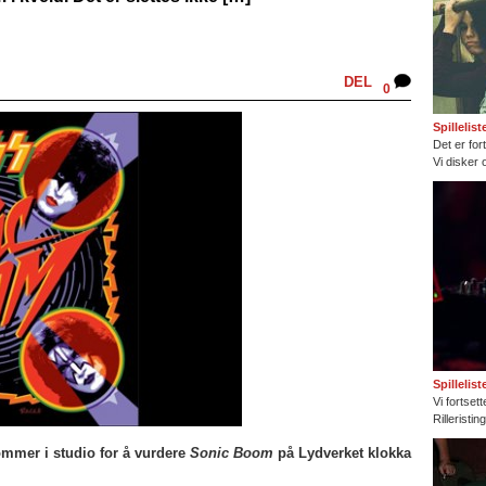
DEL
0
Spillelis
Det er fort
Vi disker 
Spillelis
Vi fortset
Rilleristi
mmer i studio for å vurdere
Sonic Boom
på Lydverket klokka