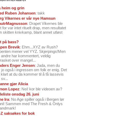
å heim og grin
ed Ruben Johansen
: takk
arg Vikernes er vår nye Hamsun
nutrMagnusson
: Drapet Vikernes ble
 for var intet rituelt drap, men resultatet
n skitten knivkamp, blant annet utløst
t på bass?
pen Brevik
: Ehm...XYZ av Rush?
benten mener vel YYZ. Skjerpings!Men
andre har kommentert, veldig
rasket over mangel...
ders Enger Jensen
: Jada, men du
 jo også i ingressen om folk er enig. Det
o klart at du da kommer til å få lassevis
sv...
anne gjør Alicia
mon Lopez
: Nei! kor ble videoen av?
leliste onsdag 26. juni
ne Ira
: No Age spiller også i Bergen lør
juni! Sammen med The Fresh & Onlys
Landmark!
-Z saksøkes for bok