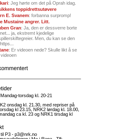
kari
: Jeg hørte om det på Oprah idag.
ikkens toppidrettsutøvere
rn E. Svanem
: forbanna surpromp!
e Mustaine angrer. Litt.
ben Gran
: Ja, den er dessverre borte
net... ja, ekstremt kjedelige
spillerskiftegreier. Men, du kan se den
https...
tane
: Er videoen nede? Skulle likt å se
 videoen
kommentert
tider
Mandag-torsdag kl. 20-21
2 onsdag kl. 21.30, med repriser på
rsdag kl 23.15, NRK2 lørdag kl. 18.00,
andag ca kl. 23 og NRK1 tirsdag kl
kt
 til P3 - p3@nrk.no
msavdelingen i Mo i Rana - Tlf: