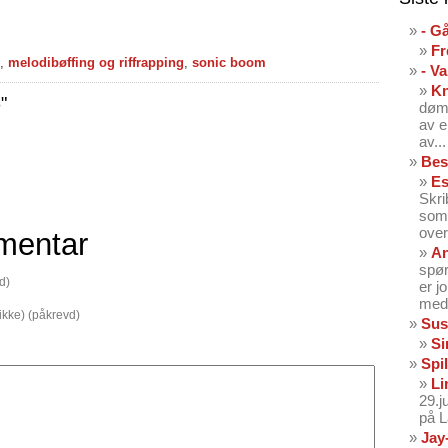
- G
Fr
,
melodibøffing og riffrapping
,
sonic boom
- V
K
"
dømt
av e
av...
Bes
Es
Skri
som 
over
mentar
An
spør
d)
er j
med 
 ikke) (påkrevd)
Sus
Si
Spil
Li
29.
på 
Jay