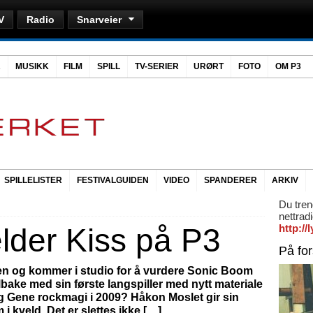
V
Radio
Snarveier
R
MUSIKK
FILM
SPILL
TV-SERIER
URØRT
FOTO
OM P3
SPILLELISTER
FESTIVALGUIDEN
VIDEO
SPANDERER
ARKIV
Du tren
nettrad
lder Kiss på P3
http:/
På fo
en og kommer i studio for å vurdere Sonic Boom
ilbake med sin første langspiller med nytt materiale
 og Gene rockmagi i 2009? Håkon Moslet gir sin
 kveld. Det er slettes ikke […]