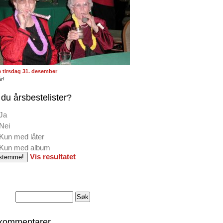
te tirsdag 31. desember
r!
du årsbestelister?
Ja
Nei
Kun med låter
Kun med album
Vis resultatet
 kommentarer