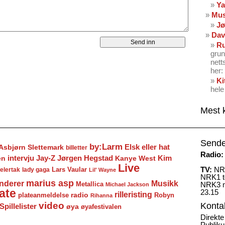
Ya
Mus
Jø
Dav
Ru
grun
nett
her: 
Ki
hele
Mest 
Sende
by:Larm
Elsk eller hat
Asbjørn Slettemark
billetter
Radio:
Jay-Z
Jørgen Hegstad
en
intervju
Kanye West
Kim
Live
TV:
NRK
Lars Vaular
lady gaga
elertak
Lil' Wayne
NRK1 to
marius asp
nderer
Musikk
Metallica
NRK3 m
Michael Jackson
ate
23.15
rilleristing
radio
plateanmeldelse
Robyn
Rihanna
video
Konta
Spillelister
øya
øyafestivalen
Direkte
Publiku